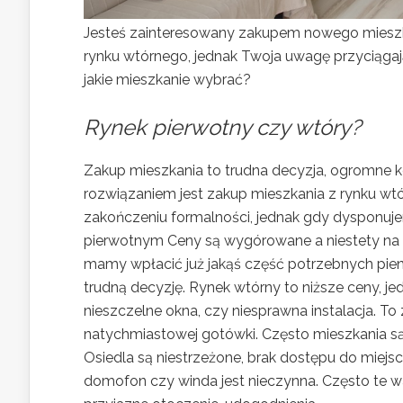
Jesteś zainteresowany zakupem nowego mieszka
rynku wtórnego, jednak Twoja uwagę przyciągają
jakie mieszkanie wybrać?
Rynek pierwotny czy wtóry?
Zakup mieszkania to trudna decyzja, ogromne ko
rozwiązaniem jest zakup mieszkania z rynku wt
zakończeniu formalności, jednak gdy dysponuj
pierwotnym Ceny są wygórowane a niestety na 
mamy wpłacić już jakąś część potrzebnych pien
trudną decyzję. Rynek wtórny to niższe ceny, jed
nieszczelne okna, czy niesprawna instalacja. 
natychmiastowej gotówki. Często mieszkania są
Osiedla są niestrzeżone, brak dostępu do miejs
domofon czy winda jest nieczynna. Często te w