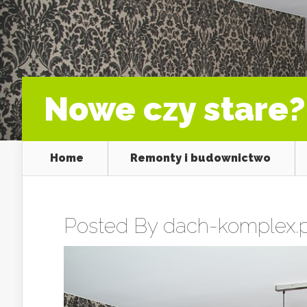
Nowe czy stare?
Home
Remonty i budownictwo
Posted By
dach-komplex.p