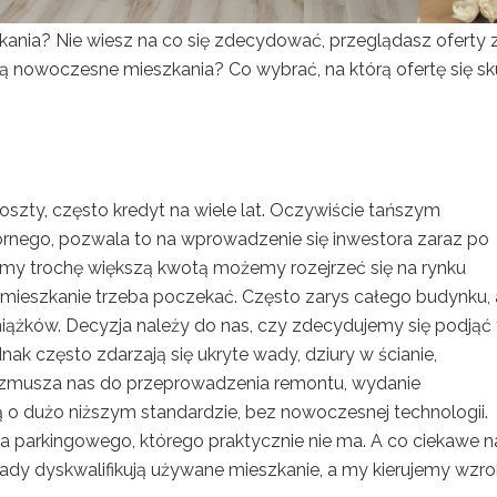
nia? Nie wiesz na co się zdecydować, przeglądasz oferty 
 nowoczesne mieszkania? Co wybrać, na którą ofertę się sku
szty, często kredyt na wiele lat. Oczywiście tańszym
órnego, pozwala to na wprowadzenie się inwestora zaraz po
emy trochę większą kwotą możemy rozejrzeć się na rynku
mieszkanie trzeba poczekać. Często zarys całego budynku,
iążków. Decyzja należy do nas, czy zdecydujemy się podjąć 
nak często zdarzają się ukryte wady, dziury w ścianie,
To zmusza nas do przeprowadzenia remontu, wydanie
 o dużo niższym standardzie, bez nowoczesnej technologii.
ca parkingowego, którego praktycznie nie ma. A co ciekawe 
ady dyskwalifikują używane mieszkanie, a my kierujemy wzro