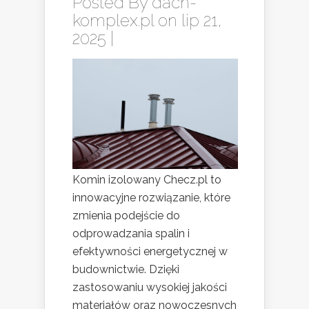
Posted By
dach-
komplex.pl
on lip 21,
2025 |
Komin izolowany Checz.pl to
innowacyjne rozwiązanie, które
zmienia podejście do
odprowadzania spalin i
efektywności energetycznej w
budownictwie. Dzięki
zastosowaniu wysokiej jakości
materiałów oraz nowoczesnych