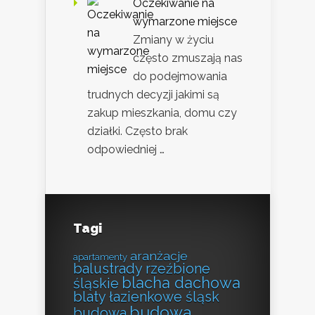
Oczekiwanie na
wymarzone miejsce
Zmiany w życiu
często zmuszają nas
do podejmowania
trudnych decyzji jakimi są
zakup mieszkania, domu czy
działki. Często brak
odpowiedniej …
Tagi
aranżacje
apartamenty
balustrady rzeźbione
blacha dachowa
śląskie
blaty łazienkowe śląsk
budowa
budowa