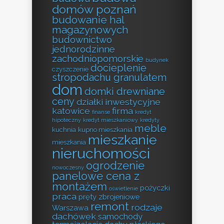
domów poznań
budowanie hal
magazynowych
budownictwo
jednorodzinne
zachodniopomorskie
budynek
docieplenie
czyszczenie
stropodachu granulatem
dom
domki drewniane
ceny
działki inwestycyjne
katowice
firma
finanse
kredyt
hipoteczny
kredyt mieszkaniowy
kredyty
meble
kuchnia
kupno mieszkania
mieszkanie
mieszkania
nieruchomości
ogrodzenie
nowoczesny
panelowe cena z
montażem
pożyczki
oświetlenie
praca
pręty zbrojeniowe
remont
rodzaje
Warszawa
dachówek
samochody