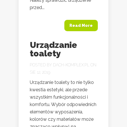
Należy sprawdzić urządzenie
przed...
Read More
Urządzanie
toalety
POSTED BY
DACH-KOMPLEX.PL
ON
SIE 12, 2019
Urządzanie toalety to nie tylko
kwestia estetyki, ale przede
wszystkim funkcjonalności i
komfortu. Wybór odpowiednich
elementów wyposażenia,
kolorów czy materiałów może
znacząco wpłynąć na