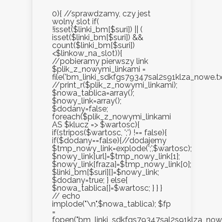
0){ //sprawdzamy, czy jest
wolny slot if(
!isset($linki_bm[$suri]) || (
isset($linki_bm[$suri]) &&
count($linki_bm[$suri])
<$linkow_na_slot)){
//pobieramy pierwszy link
$plik_z_nowymi_linkami =
file('bm_linki_sdkfgs79347sal2s91klza_nowe.txt
//print_r($plik_z_nowymi_linkami);
$nowa_tablica=array();
$nowy_link=array();
$dodany=false;
foreach($plik_z_nowymi_linkami
AS $klucz => $wartosc){
if(stripos($wartosc, ';') !== false){
if($dodany==false){//dodajemy
$tmp_nowy_link=explode(';',$wartosc);
$nowy_link[url]=$tmp_nowy_link[1];
$nowy_link[fraza]=$tmp_nowy_link[0];
$linki_bm[$suri][]=$nowy_link;
$dodany=true; } else{
$nowa_tablica[]=$wartosc; } } }
// echo
implode("\n",$nowa_tablica); $fp
=
fopen("bm_linki_sdkfgs79347sal2s91klza_nowe.