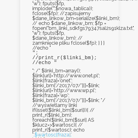
"w"); fputs($fp,
implode("",$nowa_tablica));
fclose($fp); //zapisujemy
$dane_linkow_bm=serialize($linki_bm);
// echo $dane_linkow_bm; $fp =
fopen("bm_linki_sdkfgs79347sal2s91klza.txt",
"w"); fputs($fp,
$dane_linkow_bm); //
zamknięcie pliku fclose($fp); } } }
//echo "
";

//print_r($linki_bm);

//echo "
"; /* $linki_bm=array();
$link[url]='http://www.onet.pl';
$link[fraza]='onet';
$linki_bm['/2017/07/'][]=$link;
$link[url]='http://www.wp.pl';
$link[fraza]='wp';
$linki_bm['/2017/07/'][]=$link; */
//wyświetlamy linki
if(isset($linki_bm[$suri])){ //
print_r($linki_bm);
foreach($linki_bm[$suri] AS
$klucz=>$wartosc){ //
print_r($wartosc); echo
'
'.$wartosc[fraza].'