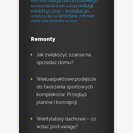
termoizolacja dachu płaskiego
usługi
termoizolacja ścian
usługi
elektryczne - instalacje
wrocław
zdrowie
wnętrza domu
zwierzęta
łazienka
łazienki
Remonty
Jak zwiększyć szanse na
sprzedaż domu?
Wieloaspektowe podejście
do tworzenia sportowych
kompleksów: Przegląd
planów i koncepcji
Wentylatory dachowe – co
wziąć pod uwagę?