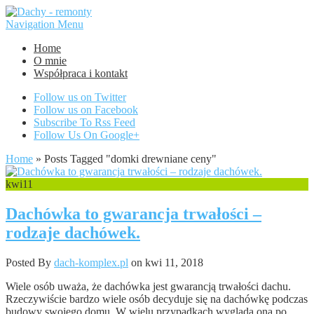
Navigation Menu
Home
O mnie
Współpraca i kontakt
Follow us on Twitter
Follow us on Facebook
Subscribe To Rss Feed
Follow Us On Google+
Home
»
Posts Tagged
"
domki drewniane ceny"
kwi
11
Dachówka to gwarancja trwałości –
rodzaje dachówek.
Posted By
dach-komplex.pl
on kwi 11, 2018
Wiele osób uważa, że dachówka jest gwarancją trwałości dachu.
Rzeczywiście bardzo wiele osób decyduje się na dachówkę podczas
budowy swojego domu. W wielu przypadkach wygląda ona po