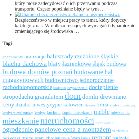
który może zadecydować o ich przetrwaniu podczas
transportu. Często popełniane błędy w tym …
Dbanie o bezpieczeństwo
Bezpieczeństwo w miejscu pracy to temat, który dotyczy
każdego z nas. W obliczu rosnących wymagań i dynamicznie
zmieniającego się środowiska …
Tagi
balustrady rzeźbione śląskie
aranżacje
apartamenty
blacha dachowa
blaty łazienkowe śląsk
budowa
budowa domów poznań
budowanie hal
magazynowych
budownictwo jednorodzinne
docieplenie
zachodniopomorskie
czyszczenie
budynek
dom
stropodachu granulatem
domki drewniane
ceny
działki inwestycyjne katowice
firma
finanse
kredyt hipoteczny
meble
kuchnia
kupno mieszkania
mieszkania
kredyt mieszkaniowy
kredyty
nieruchomości
mieszkanie
nowoczesny
ogrodzenie panelowe cena z montażem
oświetlenie
remont
praca
rodzaje
pożyczki
pręty zbrojeniowe Warszawa