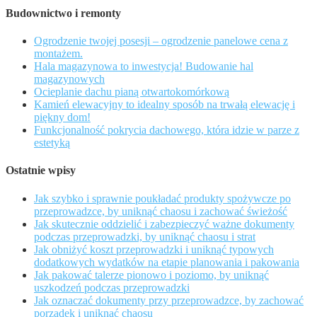
Budownictwo i remonty
Ogrodzenie twojej posesji – ogrodzenie panelowe cena z
montażem.
Hala magazynowa to inwestycja! Budowanie hal
magazynowych
Ocieplanie dachu pianą otwartokomórkową
Kamień elewacyjny to idealny sposób na trwałą elewację i
piękny dom!
Funkcjonalność pokrycia dachowego, która idzie w parze z
estetyką
Ostatnie wpisy
Jak szybko i sprawnie poukładać produkty spożywcze po
przeprowadzce, by uniknąć chaosu i zachować świeżość
Jak skutecznie oddzielić i zabezpieczyć ważne dokumenty
podczas przeprowadzki, by uniknąć chaosu i strat
Jak obniżyć koszt przeprowadzki i uniknąć typowych
dodatkowych wydatków na etapie planowania i pakowania
Jak pakować talerze pionowo i poziomo, by uniknąć
uszkodzeń podczas przeprowadzki
Jak oznaczać dokumenty przy przeprowadzce, by zachować
porządek i uniknąć chaosu