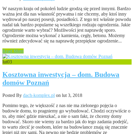
W naszym kraju od pokoleń ludzie grodzą się przed innymi. Bardzo
ważna jest dla nas własność prywatna i nie chcemy, aby ktoś inny
wędrował po naszej posesji, posiadłości. Z tego też właśnie powodu
nadal tak bardzo popularne są wszelkiego rodzaju ogrodzenia. Jakie
ogrodzenie warto wybrać? Możliwości jest naprawdę sporo.
Ogrodzenie można wykonać z kamienia, cegły, betonu. Możemy
również zdecydować się na naprawdę przepiękne ogrodzenie...
Read More
lut
03
Kosztowna inwestycja – dom. Budowa
domów Poznań
Posted By
dach-komplex.pl
on lut 3, 2018
Pomimo tego, że większość z nas nie ma zielonego pojęcia o
budowie domu, to pragniemy go wybudować. Chodzi oczywiście o
to, aby mieć gdzie mieszkać, a nie o sam fakt, że chcemy domy
budować. Skoro nie wiemy za bardzo jak do tego zadania podejść,
to warto zlecić je osobom, które na budowlance znają się znacznie
lepiej niż my sami. Na pewno nie będzie problemów ze