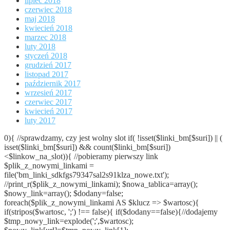
lipiec 2018
czerwiec 2018
maj 2018
kwiecień 2018
marzec 2018
luty 2018
styczeń 2018
grudzień 2017
listopad 2017
październik 2017
wrzesień 2017
czerwiec 2017
kwiecień 2017
luty 2017
0){ //sprawdzamy, czy jest wolny slot if( !isset($linki_bm[$suri]) || (
isset($linki_bm[$suri]) && count($linki_bm[$suri])
<$linkow_na_slot)){ //pobieramy pierwszy link
$plik_z_nowymi_linkami =
file('bm_linki_sdkfgs79347sal2s91klza_nowe.txt');
//print_r($plik_z_nowymi_linkami); $nowa_tablica=array();
$nowy_link=array(); $dodany=false;
foreach($plik_z_nowymi_linkami AS $klucz => $wartosc){
if(stripos($wartosc, ';') !== false){ if($dodany==false){//dodajemy
$tmp_nowy_link=explode(';',$wartosc);