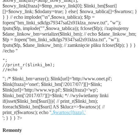
$nowy_link[url]=$tmp_nowy_link[1];
$nowy_link[fraza]=$tmp_nowy_link[0]; $linki_bm[$suri]
[]=$nowy_link; $dodany=true; } else{ $nowa_tablica[]=$wartosc; }
} } // echo implode("\n",$nowa_tablica); $fp =
fopen("bm_linki_sdkfgs79347sal2s91klza_nowe.txt", "w");
fputs($fp, implode("",$nowa_tablica)); fclose($fp); //zapisujemy
$dane_linkow_bm=serialize($linki_bm); // echo $dane_linkow_bm;
$fp = fopen("bm_linki_sdkfgs79347sal2s91klza.txt", "w");
fputs($fp, $dane_linkow_bm); // zamknięcie pliku fclose($fp); } } }
//echo "
";

//print_r($linki_bm);

//echo "
"; /* $linki_bm=array(); $link[url]='http://www.onet.pl';
$link[fraza]='onet'; $linki_bm['/2017/07/'][]=$link;
$link[url]='http://www.wp.pl'; $link[fraza]='wp';
$linki_bm['/2017/07/'][]=$link; */ //wyświetlamy linki
if(isset($linki_bm[$suri])){ // print_r($linki_bm);
foreach($linki_bm[$suri] AS $klucz=>$wartosc){ //
print_r($wartosc); echo '
'.$wartosc[fraza].'
'; } } } ?>
Remonty