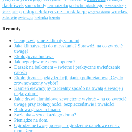
dachówek
samochody
termoizolacja dachu płaskiego
termoizolacja
usługi elektryczne - instalacje
wrocław
ścian
usługi
wnętrza domu
zdrowie
zwierzęta
łazienka
łazienki
Remonty
Usługi związane z klimatyzatorami
Jaka klimatyzacja do mieszkania? Sprawdź, na co zwrócić
uwagę!
Ekologiczna budowa
Jak negocjować z deweloperem?
Daszek na balkonem – świetne i praktyczne uwieńczenie
całości
Ekologiczne aspekty izolacji pianką poliuretanową: Czy to
zrównoważony wybór?
Kamień elewacyjny to idealny sposób na trwałą elewację i
piękny dom!
Jakie drzwi aluminiowe zewnętrzne wybrać – na co zwrócić
uwagę przy izolacyjności, bezpieczeństwie i trwałości
Budowa garażu a finanse
Łazienka – serce każdego domu?
Pieniądze na dom.
Ogrodzenie twojej posesji – ogrodzenie panelowe cena z
montażem.