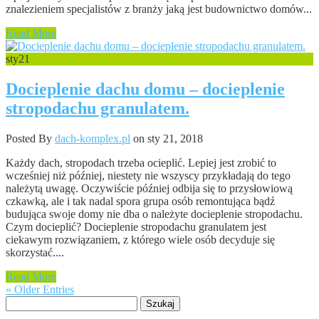
znalezieniem specjalistów z branży jaką jest budownictwo domów...
Read More
sty
21
Docieplenie dachu domu – docieplenie
stropodachu granulatem.
Posted By
dach-komplex.pl
on sty 21, 2018
Każdy dach, stropodach trzeba ocieplić. Lepiej jest zrobić to
wcześniej niż później, niestety nie wszyscy przykładają do tego
należytą uwagę. Oczywiście później odbija się to przysłowiową
czkawką, ale i tak nadal spora grupa osób remontująca bądź
budująca swoje domy nie dba o należyte docieplenie stropodachu.
Czym docieplić? Docieplenie stropodachu granulatem jest
ciekawym rozwiązaniem, z którego wiele osób decyduje się
skorzystać....
Read More
« Older Entries
Szukaj: