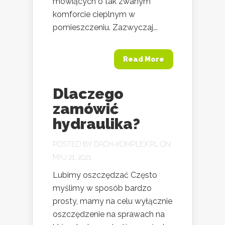
mówiących o tak zwanym
komforcie cieplnym w
pomieszczeniu. Zazwyczaj...
Read More
Dlaczego
zamówić
hydraulika?
POSTED BY
DACH-KOMPLEX.PL
ON
MAJ 21, 2021
Lubimy oszczędzać Często
myślimy w sposób bardzo
prosty, mamy na celu wyłącznie
oszczędzenie na sprawach na