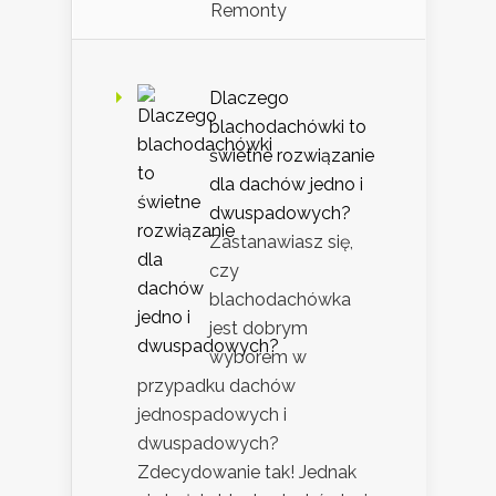
Remonty
Dlaczego
blachodachówki to
świetne rozwiązanie
dla dachów jedno i
dwuspadowych?
Zastanawiasz się,
czy
blachodachówka
jest dobrym
wyborem w
przypadku dachów
jednospadowych i
dwuspadowych?
Zdecydowanie tak! Jednak