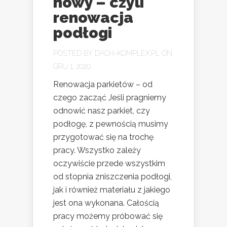
nowy – czyli
renowacja
podłogi
POSTED BY
DACH-KOMPLEX.PL
ON
GRU 1, 2020
Renowacja parkietów – od
czego zacząć Jeśli pragniemy
odnowić nasz parkiet, czy
podłogę, z pewnością musimy
przygotować się na trochę
pracy. Wszystko zależy
oczywiście przede wszystkim
od stopnia zniszczenia podłogi,
jak i również materiału z jakiego
jest ona wykonana. Całością
pracy możemy próbować się