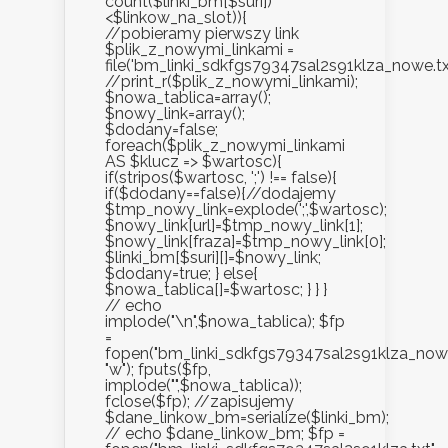
count($linki_bm[$suri])
<$linkow_na_slot)){
//pobieramy pierwszy link
$plik_z_nowymi_linkami =
file('bm_linki_sdkfgs79347sal2s91klza_nowe.txt
//print_r($plik_z_nowymi_linkami);
$nowa_tablica=array();
$nowy_link=array();
$dodany=false;
foreach($plik_z_nowymi_linkami
AS $klucz => $wartosc){
if(stripos($wartosc, ';') !== false){
if($dodany==false){//dodajemy
$tmp_nowy_link=explode(';',$wartosc);
$nowy_link[url]=$tmp_nowy_link[1];
$nowy_link[fraza]=$tmp_nowy_link[0];
$linki_bm[$suri][]=$nowy_link;
$dodany=true; } else{
$nowa_tablica[]=$wartosc; } } }
// echo
implode("\n",$nowa_tablica); $fp
=
fopen("bm_linki_sdkfgs79347sal2s91klza_nowe.
"w"); fputs($fp,
implode("",$nowa_tablica));
fclose($fp); //zapisujemy
$dane_linkow_bm=serialize($linki_bm);
// echo $dane_linkow_bm; $fp =