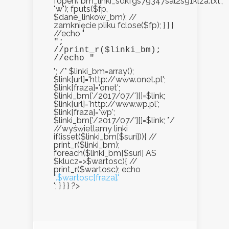
fopen("bm_linki_sdkfgs79347sal2s91klza.txt",
"w"); fputs($fp,
$dane_linkow_bm); //
zamknięcie pliku fclose($fp); } } }
//echo "
";

//print_r($linki_bm);

//echo "
"; /* $linki_bm=array();
$link[url]='http://www.onet.pl';
$link[fraza]='onet';
$linki_bm['/2017/07/'][]=$link;
$link[url]='http://www.wp.pl';
$link[fraza]='wp';
$linki_bm['/2017/07/'][]=$link; */
//wyświetlamy linki
if(isset($linki_bm[$suri])){ //
print_r($linki_bm);
foreach($linki_bm[$suri] AS
$klucz=>$wartosc){ //
print_r($wartosc); echo
'
'.$wartosc[fraza].'
'; } } } ?>