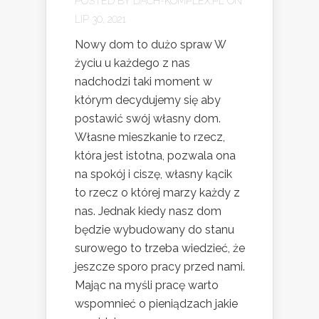
POSTED BY
DACH-KOMPLEX.PL
ON
LIP 30, 2021
Nowy dom to dużo spraw W
życiu u każdego z nas
nadchodzi taki moment w
którym decydujemy się aby
postawić swój własny dom.
Własne mieszkanie to rzecz,
która jest istotna, pozwala ona
na spokój i ciszę, własny kącik
to rzecz o której marzy każdy z
nas. Jednak kiedy nasz dom
będzie wybudowany do stanu
surowego to trzeba wiedzieć, że
jeszcze sporo pracy przed nami.
Mając na myśli pracę warto
wspomnieć o pieniądzach jakie