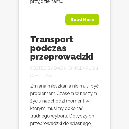
przyjdzie nam...
Read More
Transport
podczas
przeprowadzki
POSTED BY
DACH-KOMPLEX.PL
ON
CZE 21, 2021
Zmiana mieszkania nie musi być
problemem Czasem w naszym
życiu nadchodzi moment w
którym musimy dokonać
trudnego wyboru. Dotyczy on
przeprowadzki do własnego,