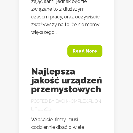
zająć sami, jednak będzie
związane to z dłuższym
czasem pracy, oraz oczywiście
zważywszy na to, że nie mamy
większego...
Read More
Najlepsza
jakość urządzeń
przemysłowych
POSTED BY
DACH-KOMPLEX.PL
ON
LIP 21, 2019
Właściciel firmy, musi
codziennie dbać o wiele