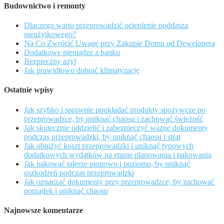
Budownictwo i remonty
Dlaczego warto przeprowadzić ocieplenie poddasza
nieużytkowego?
Na Co Zwrócić Uwagę przy Zakupie Domu od Dewelopera
Dodatkowe pieniądze z banku
Bezpieczny azyl
Jak prawidłowo dobrać klimatyzację
Ostatnie wpisy
Jak szybko i sprawnie poukładać produkty spożywcze po
przeprowadzce, by uniknąć chaosu i zachować świeżość
Jak skutecznie oddzielić i zabezpieczyć ważne dokumenty
podczas przeprowadzki, by uniknąć chaosu i strat
Jak obniżyć koszt przeprowadzki i uniknąć typowych
dodatkowych wydatków na etapie planowania i pakowania
Jak pakować talerze pionowo i poziomo, by uniknąć
uszkodzeń podczas przeprowadzki
Jak oznaczać dokumenty przy przeprowadzce, by zachować
porządek i uniknąć chaosu
Najnowsze komentarze