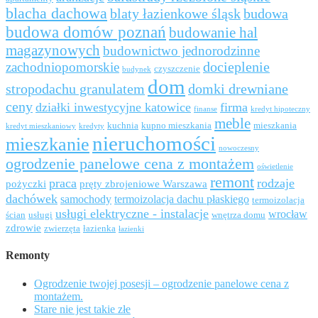
blacha dachowa
blaty łazienkowe śląsk
budowa
budowa domów poznań
budowanie hal
magazynowych
budownictwo jednorodzinne
docieplenie
zachodniopomorskie
czyszczenie
budynek
dom
stropodachu granulatem
domki drewniane
ceny
działki inwestycyjne katowice
firma
finanse
kredyt hipoteczny
meble
kuchnia
kupno mieszkania
mieszkania
kredyt mieszkaniowy
kredyty
nieruchomości
mieszkanie
nowoczesny
ogrodzenie panelowe cena z montażem
oświetlenie
remont
praca
rodzaje
pożyczki
pręty zbrojeniowe Warszawa
dachówek
samochody
termoizolacja dachu płaskiego
termoizolacja
usługi elektryczne - instalacje
wrocław
ścian
usługi
wnętrza domu
zdrowie
zwierzęta
łazienka
łazienki
Remonty
Ogrodzenie twojej posesji – ogrodzenie panelowe cena z
montażem.
Stare nie jest takie złe