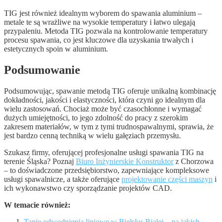
TIG jest również idealnym wyborem do spawania aluminium –
metale te są wrażliwe na wysokie temperatury i łatwo ulegają
przypaleniu. Metoda TIG pozwala na kontrolowanie temperatury
procesu spawania, co jest kluczowe dla uzyskania trwałych i
estetycznych spoin w aluminium.
Podsumowanie
Podsumowując, spawanie metodą TIG oferuje unikalną kombinację
dokładności, jakości i elastyczności, która czyni go idealnym dla
wielu zastosowań. Chociaż może być czasochłonne i wymagać
dużych umiejętności, to jego zdolność do pracy z szerokim
zakresem materiałów, w tym z tymi trudnospawalnymi, sprawia, że
jest bardzo cenną techniką w wielu gałęziach przemysłu.
Szukasz firmy, oferującej profesjonalne usługi spawania TIG na
terenie Śląska? Poznaj
Biuro Inżynierskie Konstruktor
z Chorzowa
– to doświadczone przedsiębiorstwo, zapewniające kompleksowe
usługi spawalnicze, a także oferujące
projektowanie części maszyn
i
ich wykonawstwo czy sporządzanie projektów CAD.
W temacie również:
Tanie odwodnienia liniowe w Bielsku-Białej – na jakich