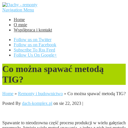
Navigation Menu
Home
O mnie
Współpraca i kontakt
Follow us on Twitter
Follow us on Facebook
Subscribe To Rss Feed
Follow Us On Google+
Co można spawać metodą
TIG?
Home
»
Remonty i budownictwo
»
Co można spawać metodą TIG?
Posted By
dach-komplex.pl
on sie 22, 2023 |
Spawanie to nieodzowna część procesu produkcji w wielu gałęziach
przemysłu. Istnieje wiele metod spawania, a jedną z nich jest metoda