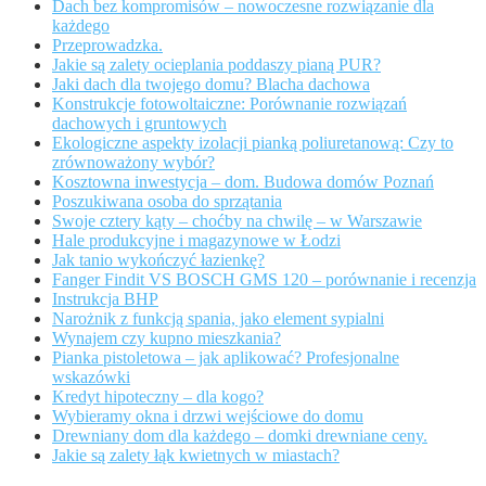
Dach bez kompromisów – nowoczesne rozwiązanie dla
każdego
Przeprowadzka.
Jakie są zalety ocieplania poddaszy pianą PUR?
Jaki dach dla twojego domu? Blacha dachowa
Konstrukcje fotowoltaiczne: Porównanie rozwiązań
dachowych i gruntowych
Ekologiczne aspekty izolacji pianką poliuretanową: Czy to
zrównoważony wybór?
Kosztowna inwestycja – dom. Budowa domów Poznań
Poszukiwana osoba do sprzątania
Swoje cztery kąty – choćby na chwilę – w Warszawie
Hale produkcyjne i magazynowe w Łodzi
Jak tanio wykończyć łazienkę?
Fanger Findit VS BOSCH GMS 120 – porównanie i recenzja
Instrukcja BHP
Narożnik z funkcją spania, jako element sypialni
Wynajem czy kupno mieszkania?
Pianka pistoletowa – jak aplikować? Profesjonalne
wskazówki
Kredyt hipoteczny – dla kogo?
Wybieramy okna i drzwi wejściowe do domu
Drewniany dom dla każdego – domki drewniane ceny.
Jakie są zalety łąk kwietnych w miastach?