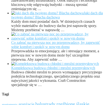
zaawansowanej infrastruktury. Obok maszyn i technologii
kluczową rolę odgrywają budynki – muszą sprostać
zmieniającym się …
Jaki dach dla
twojego domu? Blacha dachowa
Każdy dom musi posiadać dach. W dzisiejszych czasach
wybór materiałów do budowy dachu jest naprawdę spory.
Możemy przebierać w naprawdę …
Co zabrać na pierwszą noc po przeprowadzce, by zapewnić
sobie komfort i spokój w nowym domu
Przeprowadzka to emocjonujący, ale i stresujący moment, a
pierwsza noc w nowym domu może być szczególnie
niepewna. Aby zapewnić sobie …
Kompleksowa budowa chłodni i mroźni przemysłowych
Budowa chłodni mroźni to proces wymagający precyzyjnego
podejścia technologicznego, specjalistycznego projektu oraz
najwyższej jakości wykonania. Craft Construction
specjalizuje się w …
Tagi
balustrady rzeźbione śląskie
aranżacje
apartamenty