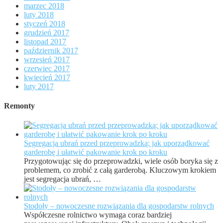
marzec 2018
luty 2018
styczeń 2018
grudzień 2017
listopad 2017
październik 2017
wrzesień 2017
czerwiec 2017
kwiecień 2017
luty 2017
Remonty
Segregacja ubrań przed przeprowadzką: jak uporządkować
garderobę i ułatwić pakowanie krok po kroku
Przygotowując się do przeprowadzki, wiele osób boryka się z
problemem, co zrobić z całą garderobą. Kluczowym krokiem
jest segregacja ubrań, …
Stodoły – nowoczesne rozwiązania dla gospodarstw rolnych
Współczesne rolnictwo wymaga coraz bardziej