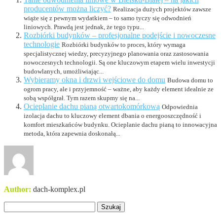
producentów można liczyć?
Realizacja dużych projektów zawsze
wiąże się z pewnym wydatkiem – to samo tyczy się odwodnień
liniowych. Prawdą jest jednak, że tego typu...
Rozbiórki budynków – profesjonalne podejście i nowoczesne
technologie
Rozbiórki budynków to proces, który wymaga
specjalistycznej wiedzy, precyzyjnego planowania oraz zastosowania
nowoczesnych technologii. Są one kluczowym etapem wielu inwestycji
budowlanych, umożliwiając...
Wybieramy okna i drzwi wejściowe do domu
Budowa domu to
ogrom pracy, ale i przyjemność – ważne, aby każdy element idealnie ze
sobą współgrał. Tym razem skupmy się na...
Ocieplanie dachu pianą otwartokomórkową
Odpowiednia
izolacja dachu to kluczowy element dbania o energooszczędność i
komfort mieszkańców budynku. Ocieplanie dachu pianą to innowacyjna
metoda, która zapewnia doskonałą...
Author:
dach-komplex.pl
Szukaj: