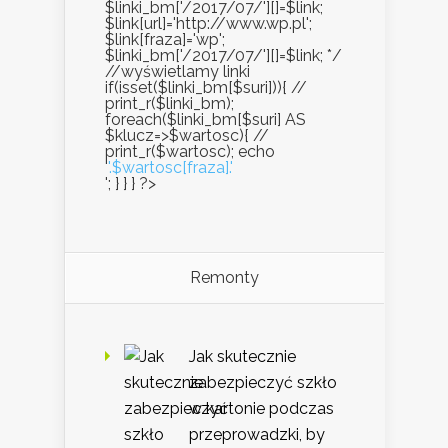
$linki_bm['/2017/07/'][]=$link;
$link[url]='http://www.wp.pl';
$link[fraza]='wp';
$linki_bm['/2017/07/'][]=$link; */
//wyświetlamy linki
if(isset($linki_bm[$suri])){ //
print_r($linki_bm);
foreach($linki_bm[$suri] AS
$klucz=>$wartosc){ //
print_r($wartosc); echo
'
'.$wartosc[fraza].'
'; } } } ?>
Remonty
Jak skutecznie
zabezpieczyć szkło
w kartonie podczas
przeprowadzki, by