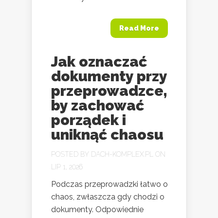
Read More
Jak oznaczać
dokumenty przy
przeprowadzce,
by zachować
porządek i
uniknąć chaosu
POSTED BY
DACH-KOMPLEX.PL
ON
LIP 1, 2026
Podczas przeprowadzki łatwo o
chaos, zwłaszcza gdy chodzi o
dokumenty. Odpowiednie