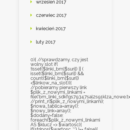
wrzesień 2017
czerwiec 2017
kwiecień 2017
luty 2017
0){ //sprawdzamy, czy jest
wolny slot if(
!isset($linki_bm[$suri]) || (
isset($linki_bm[$suri]) &&
count($linki_bm[$suri])
<$linkow_na_slot)){
//pobieramy pierwszy link
$plik_z_nowymi_linkami =
file('bm_linki_sdkfgs79347sal2s91klza_nowe.txt
//print_r($plik_z_nowymi_linkami);
$nowa_tablica=array();
$nowy_link=array();
$dodany=false;
foreach($plik_z_nowymi_linkami
AS $klucz => $wartosc){
if(stripos($wartosc, ';') !== false){