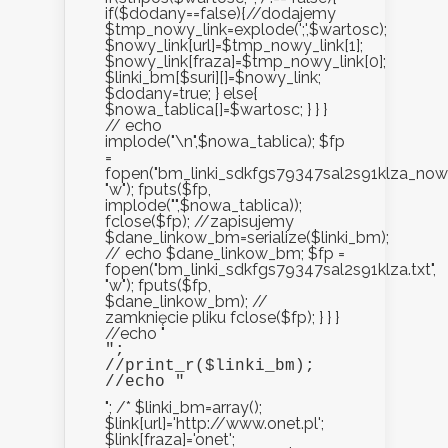
if($dodany==false){//dodajemy
$tmp_nowy_link=explode(';',$wartosc);
$nowy_link[url]=$tmp_nowy_link[1];
$nowy_link[fraza]=$tmp_nowy_link[0];
$linki_bm[$suri][]=$nowy_link;
$dodany=true; } else{
$nowa_tablica[]=$wartosc; } } }
// echo
implode("\n",$nowa_tablica); $fp
=
fopen("bm_linki_sdkfgs79347sal2s91klza_nowe.
"w"); fputs($fp,
implode("",$nowa_tablica));
fclose($fp); //zapisujemy
$dane_linkow_bm=serialize($linki_bm);
// echo $dane_linkow_bm; $fp =
fopen("bm_linki_sdkfgs79347sal2s91klza.txt",
"w"); fputs($fp,
$dane_linkow_bm); //
zamknięcie pliku fclose($fp); } } }
//echo "
";

//print_r($linki_bm);

//echo "
"; /* $linki_bm=array();
$link[url]='http://www.onet.pl';
$link[fraza]='onet';