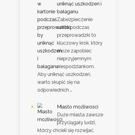
uniknąć uszkodzeń i
bałaganu
Zabezpieczenie
szkła podczas
przeprowadzki to
kluczowy krok, który
może zapobiec
nieprzyjemnym
niespodziankom.
Aby uniknąć uszkodzeń,
warto skupić się na
odpowiednich …
Miasto możliwości
Duże miasta zawsze
przyciągały ludzi,
którzy chcieli się rozwijać.