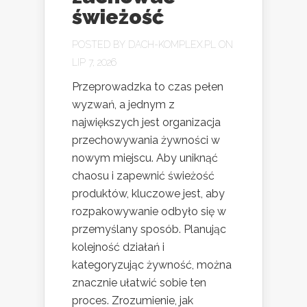
świeżość
POSTED BY
DACH-KOMPLEX.PL
ON
LIP 7, 2026
Przeprowadzka to czas pełen
wyzwań, a jednym z
największych jest organizacja
przechowywania żywności w
nowym miejscu. Aby uniknąć
chaosu i zapewnić świeżość
produktów, kluczowe jest, aby
rozpakowywanie odbyło się w
przemyślany sposób. Planując
kolejność działań i
kategoryzując żywność, można
znacznie ułatwić sobie ten
proces. Zrozumienie, jak