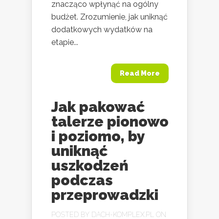
znacząco wpłynąć na ogólny
budżet. Zrozumienie, jak uniknąć
dodatkowych wydatków na
etapie...
Read More
Jak pakować
talerze pionowo
i poziomo, by
uniknąć
uszkodzeń
podczas
przeprowadzki
POSTED BY
DACH-KOMPLEX.PL
ON