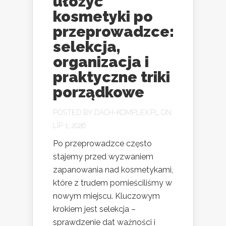
ułożyć
kosmetyki po
przeprowadzce:
selekcja,
organizacja i
praktyczne triki
porządkowe
POSTED BY
DACH-KOMPLEX.PL
ON
LIP 1, 2026
Po przeprowadzce często
stajemy przed wyzwaniem
zapanowania nad kosmetykami,
które z trudem pomieściliśmy w
nowym miejscu. Kluczowym
krokiem jest selekcja –
sprawdzenie dat ważności i