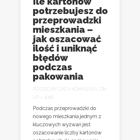
Ile kartonów
potrzebujesz do
przeprowadzki
mieszkania –
jak oszacować
ilość i uniknąć
błędów
podczas
pakowania
POSTED BY
DACH-KOMPLEX.PL
ON
LIP 1, 2026
Podczas przeprowadzki do
nowego mieszkania jednym z
kluczowych wyzwań jest
oszacowanie liczby kartonów