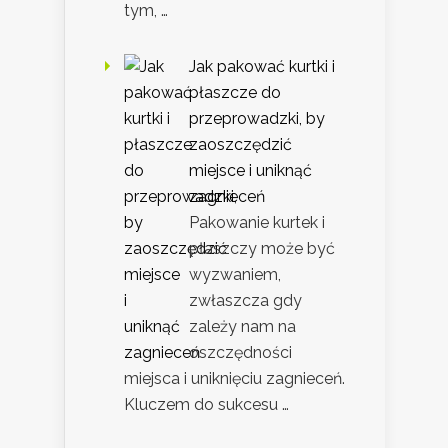
tym, …
Jak pakować kurtki i
płaszcze do
przeprowadzki, by
zaoszczędzić
miejsce i uniknąć
zagnieceń
Pakowanie kurtek i
płaszczy może być
wyzwaniem,
zwłaszcza gdy
zależy nam na
oszczędności
miejsca i uniknięciu zagnieceń.
Kluczem do sukcesu …