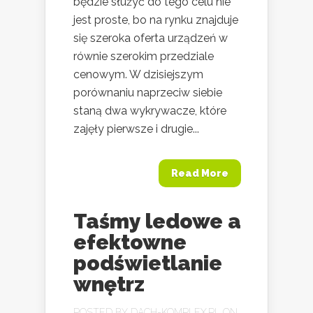
będzie służyć do tego celu nie
jest proste, bo na rynku znajduje
się szeroka oferta urządzeń w
równie szerokim przedziale
cenowym. W dzisiejszym
porównaniu naprzeciw siebie
staną dwa wykrywacze, które
zajęły pierwsze i drugie...
Read More
Taśmy ledowe a
efektowne
podświetlanie
wnętrz
POSTED BY
DACH-KOMPLEX.PL
ON