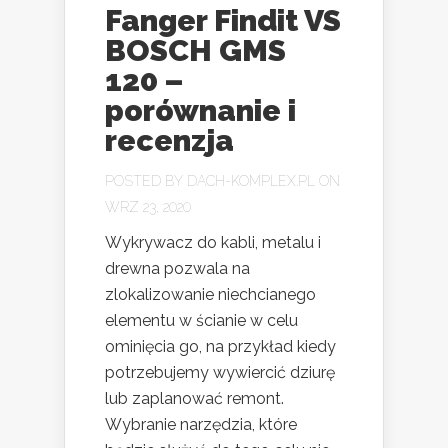
Fanger Findit VS
BOSCH GMS
120 –
porównanie i
recenzja
POSTED BY
DACH-KOMPLEX.PL
ON
WRZ 23, 2020
Wykrywacz do kabli, metalu i
drewna pozwala na
zlokalizowanie niechcianego
elementu w ścianie w celu
ominięcia go, na przykład kiedy
potrzebujemy wywiercić dziurę
lub zaplanować remont.
Wybranie narzędzia, które