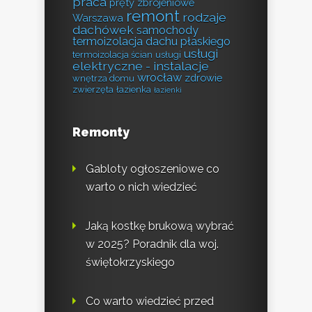
praca
pręty zbrojeniowe
remont
rodzaje
Warszawa
dachówek
samochody
termoizolacja dachu płaskiego
usługi
termoizolacja ścian
usługi
elektryczne - instalacje
wrocław
zdrowie
wnętrza domu
zwierzęta
łazienka
łazienki
Remonty
Gabloty ogłoszeniowe co
warto o nich wiedzieć
Jaką kostkę brukową wybrać
w 2025? Poradnik dla woj.
świętokrzyskiego
Co warto wiedzieć przed