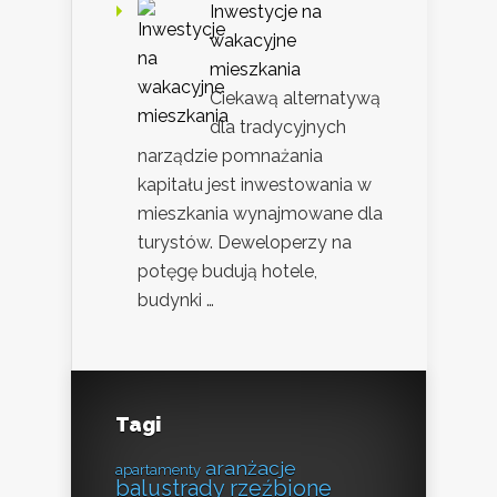
Inwestycje na
wakacyjne
mieszkania
Ciekawą alternatywą
dla tradycyjnych
narządzie pomnażania
kapitału jest inwestowania w
mieszkania wynajmowane dla
turystów. Deweloperzy na
potęgę budują hotele,
budynki …
Tagi
aranżacje
apartamenty
balustrady rzeźbione