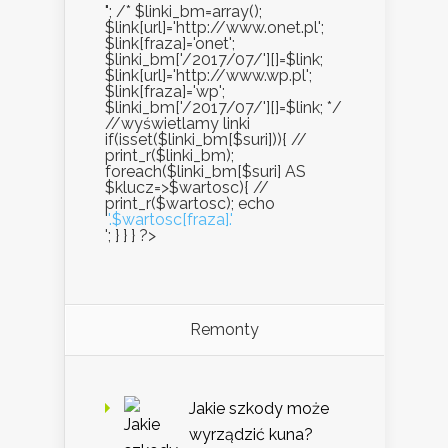
"; /* $linki_bm=array();
$link[url]='http://www.onet.pl';
$link[fraza]='onet';
$linki_bm['/2017/07/'][]=$link;
$link[url]='http://www.wp.pl';
$link[fraza]='wp';
$linki_bm['/2017/07/'][]=$link; */
//wyświetlamy linki
if(isset($linki_bm[$suri])){ //
print_r($linki_bm);
foreach($linki_bm[$suri] AS
$klucz=>$wartosc){ //
print_r($wartosc); echo
'
'.$wartosc[fraza].'
'; } } } ?>
Remonty
Jakie szkody może
wyrządzić kuna?