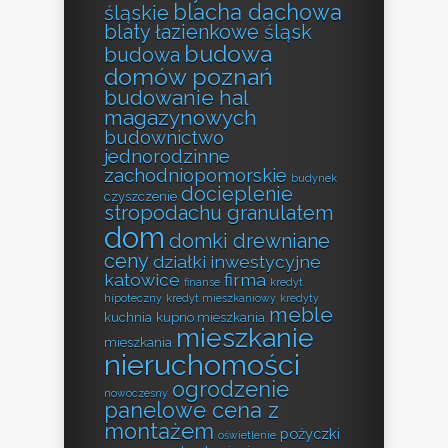
blacha dachowa
śląskie
blaty łazienkowe śląsk
budowa
budowa
domów poznań
budowanie hal
magazynowych
budownictwo
jednorodzinne
zachodniopomorskie
budynek
docieplenie
czyszczenie
stropodachu granulatem
dom
domki drewniane
ceny
działki inwestycyjne
katowice
firma
finanse
kredyt
hipoteczny
kredyt mieszkaniowy
kredyty
meble
kuchnia
kupno mieszkania
mieszkanie
mieszkania
nieruchomości
ogrodzenie
nowoczesny
panelowe cena z
montażem
pożyczki
oświetlenie