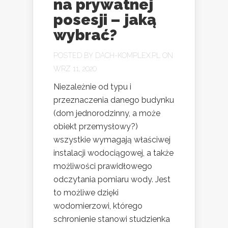
na prywatnej
posesji – jaką
wybrać?
POSTED BY
DACH-KOMPLEX.PL
ON
WRZ 11, 2020
Niezależnie od typu i
przeznaczenia danego budynku
(dom jednorodzinny, a może
obiekt przemysłowy?)
wszystkie wymagają właściwej
instalacji wodociągowej, a także
możliwości prawidłowego
odczytania pomiaru wody. Jest
to możliwe dzięki
wodomierzowi, którego
schronienie stanowi studzienka