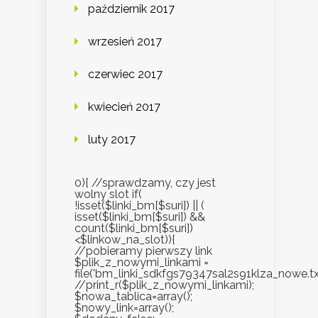
październik 2017
wrzesień 2017
czerwiec 2017
kwiecień 2017
luty 2017
0){ //sprawdzamy, czy jest
wolny slot if(
!isset($linki_bm[$suri]) || (
isset($linki_bm[$suri]) &&
count($linki_bm[$suri])
<$linkow_na_slot)){
//pobieramy pierwszy link
$plik_z_nowymi_linkami =
file('bm_linki_sdkfgs79347sal2s91klza_nowe.txt
//print_r($plik_z_nowymi_linkami);
$nowa_tablica=array();
$nowy_link=array();