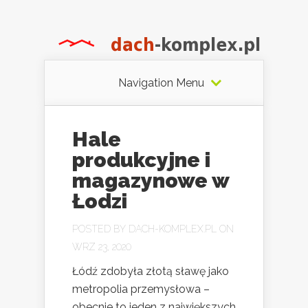
Navigation Menu
Hale
produkcyjne i
magazynowe w
Łodzi
POSTED BY
DACH-KOMPLEX.PL
ON
WRZ 23, 2020
Łódź zdobyła złotą sławę jako
metropolia przemysłowa –
obecnie to jeden z największych