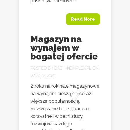
paski oświetleniowe...
Read More
Magazyn na
wynajem w
bogatej ofercie
POSTED BY
DACH-KOMPLEX.PL
ON
WRZ 22, 2020
Z roku na rok hale magazynowe
na wynajem cieszą się coraz
większą popularnością.
Rozwiązanie to jest bardzo
korzystne i w pełni służy
rozwojowi każdego