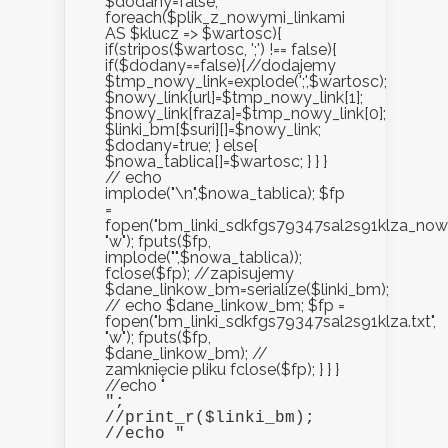
$dodany=false;
foreach($plik_z_nowymi_linkami
AS $klucz => $wartosc){
if(stripos($wartosc, ';') !== false){
if($dodany==false){//dodajemy
$tmp_nowy_link=explode(';',$wartosc);
$nowy_link[url]=$tmp_nowy_link[1];
$nowy_link[fraza]=$tmp_nowy_link[0];
$linki_bm[$suri][]=$nowy_link;
$dodany=true; } else{
$nowa_tablica[]=$wartosc; } } }
// echo
implode("\n",$nowa_tablica); $fp
=
fopen("bm_linki_sdkfgs79347sal2s91klza_nowe.
"w"); fputs($fp,
implode("",$nowa_tablica));
fclose($fp); //zapisujemy
$dane_linkow_bm=serialize($linki_bm);
// echo $dane_linkow_bm; $fp =
fopen("bm_linki_sdkfgs79347sal2s91klza.txt",
"w"); fputs($fp,
$dane_linkow_bm); //
zamknięcie pliku fclose($fp); } } }
//echo "
";

//print_r($linki_bm);

//echo "