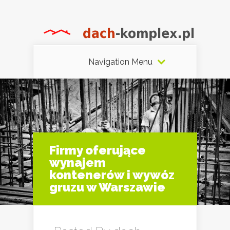
Navigation Menu
Firmy oferujące
wynajem
kontenerów i wywóz
gruzu w Warszawie