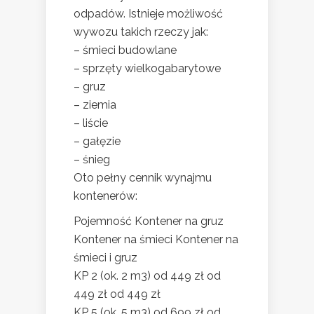
odpadów. Istnieje możliwość
wywozu takich rzeczy jak:
– śmieci budowlane
– sprzęty wielkogabarytowe
– gruz
– ziemia
– liście
– gałęzie
– śnieg
Oto pełny cennik wynajmu
kontenerów:
Pojemność Kontener na gruz
Kontener na śmieci Kontener na
śmieci i gruz
KP 2 (ok. 2 m3) od 449 zł od
449 zł od 449 zł
KP 5 (ok. 5 m3) od 699 zł od