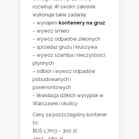
rozwinął. W swoim zakresie
wykonuje takie zadania:
– wynajem
kontenery na gruz
– wywóz śmieci
– wywóz odpadów zielonych
– sprzedaż gruzu i kruszywa
– wywóz szamba i nieczystości
płynnych
– odbiór i wywóz odpadów
pobudowanych i
poremontowych
– likwidacja dzikich wysypisk w
Warszawie i okolicy
Ceny za poszczególny kontener
to:
BUS 1,7m3 – 300 zł
4m3 – 580 zł