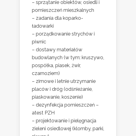
– sprzątanie obiektów, osiedli i
pomieszczeń mieszkalnych
– zadania dla koparko-
ładowarki
– porządkowanie strychów i
piwnic
– dostawy materiałów
budowlanych (w tym: kruszywo,
pospółka, piasek, żwir,
czarnoziem)
– zimowe i letnie utrzymanie
placów i dróg (odśnieżanie,
piaskowanie, koszenie)
– dezynfekcja pomieszczeń –
atest PZH
– projektowanie i pielęgnacja
zieleni osiedlowej (klomby, parki,