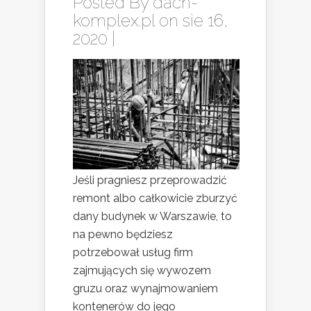
Posted By
dach-
komplex.pl
on sie 16,
2020 |
Jeśli pragniesz przeprowadzić
remont albo całkowicie zburzyć
dany budynek w Warszawie, to
na pewno będziesz
potrzebował usług firm
zajmujących się wywozem
gruzu oraz wynajmowaniem
kontenerów do jego