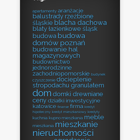
aranżacje
apartamenty
balustrady rzeźbione
blacha dachowa
śląskie
blaty łazienkowe śląsk
budowa
budowa
domów poznań
budowanie hal
magazynowych
budownictwo
jednorodzinne
zachodniopomorskie
budynek
docieplenie
czyszczenie
stropodachu granulatem
dom
domki drewniane
ceny
działki inwestycyjne
katowice
firma
finanse
kredyt
hipoteczny
kredyt mieszkaniowy
kredyty
meble
kuchnia
kupno mieszkania
mieszkanie
mieszkania
nieruchomości