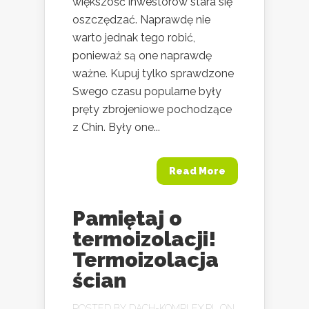
większość inwestorów stara się
oszczędzać. Naprawdę nie
warto jednak tego robić,
ponieważ są one naprawdę
ważne. Kupuj tylko sprawdzone
Swego czasu popularne były
pręty zbrojeniowe pochodzące
z Chin. Były one...
Read More
Pamiętaj o
termoizolacji!
Termoizolacja
ścian
POSTED BY
DACH-KOMPLEX.PL
ON