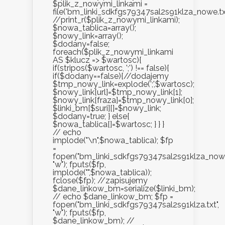
$plik_z_nowymi_linkami =
file('bm_linki_sdkfgs79347sal2s91klza_nowe.txt
//print_r($plik_z_nowymi_linkami);
$nowa_tablica=array();
$nowy_link=array();
$dodany=false;
foreach($plik_z_nowymi_linkami
AS $klucz => $wartosc){
if(stripos($wartosc, ';') !== false){
if($dodany==false){//dodajemy
$tmp_nowy_link=explode(';',$wartosc);
$nowy_link[url]=$tmp_nowy_link[1];
$nowy_link[fraza]=$tmp_nowy_link[0];
$linki_bm[$suri][]=$nowy_link;
$dodany=true; } else{
$nowa_tablica[]=$wartosc; } } }
// echo
implode("\n",$nowa_tablica); $fp
=
fopen("bm_linki_sdkfgs79347sal2s91klza_nowe.
"w"); fputs($fp,
implode("",$nowa_tablica));
fclose($fp); //zapisujemy
$dane_linkow_bm=serialize($linki_bm);
// echo $dane_linkow_bm; $fp =
fopen("bm_linki_sdkfgs79347sal2s91klza.txt",
"w"); fputs($fp,
$dane_linkow_bm); //