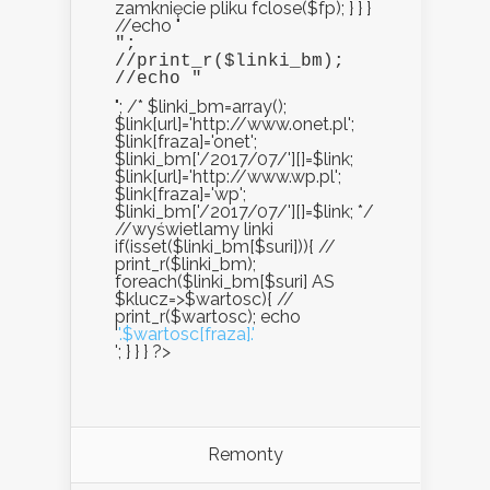
zamknięcie pliku fclose($fp); } } }
//echo "
";

//print_r($linki_bm);

//echo "
"; /* $linki_bm=array();
$link[url]='http://www.onet.pl';
$link[fraza]='onet';
$linki_bm['/2017/07/'][]=$link;
$link[url]='http://www.wp.pl';
$link[fraza]='wp';
$linki_bm['/2017/07/'][]=$link; */
//wyświetlamy linki
if(isset($linki_bm[$suri])){ //
print_r($linki_bm);
foreach($linki_bm[$suri] AS
$klucz=>$wartosc){ //
print_r($wartosc); echo
'
'.$wartosc[fraza].'
'; } } } ?>
Remonty