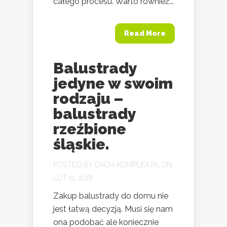
całego procesu. Warto również...
Read More
Balustrady
jedyne w swoim
rodzaju –
balustrady
rzeźbione
śląskie.
POSTED BY
DACH-KOMPLEX.PL
ON
LUT 11, 2018
Zakup balustrady do domu nie
jest łatwą decyzją. Musi się nam
ona podobać ale koniecznie