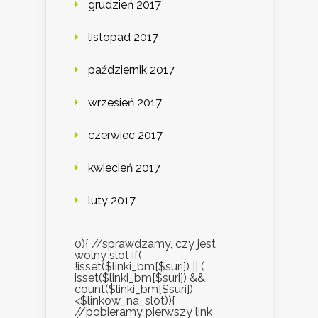
grudzień 2017
listopad 2017
październik 2017
wrzesień 2017
czerwiec 2017
kwiecień 2017
luty 2017
0){ //sprawdzamy, czy jest
wolny slot if(
!isset($linki_bm[$suri]) || (
isset($linki_bm[$suri]) &&
count($linki_bm[$suri])
<$linkow_na_slot)){
//pobieramy pierwszy link