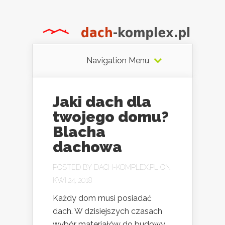
Navigation Menu
Jaki dach dla
twojego domu?
Blacha
dachowa
POSTED BY
DACH-KOMPLEX.PL
ON
KWI 24, 2018
Każdy dom musi posiadać
dach. W dzisiejszych czasach
wybór materiałów do budowy