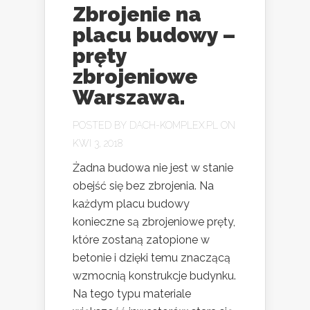
Zbrojenie na
placu budowy –
pręty
zbrojeniowe
Warszawa.
POSTED BY
DACH-KOMPLEX.PL
ON
KWI 3, 2018
Żadna budowa nie jest w stanie
obejść się bez zbrojenia. Na
każdym placu budowy
konieczne są zbrojeniowe pręty,
które zostaną zatopione w
betonie i dzięki temu znaczącą
wzmocnią konstrukcje budynku.
Na tego typu materiale