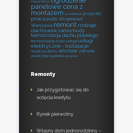
ogrodzenie
nowoczesny
panelowe cena z
montażem
pożyczki
oświetlenie
praca
pręty zbrojeniowe
remont
rodzaje
Warszawa
dachówek
samochody
termoizolacja dachu płaskiego
usługi
termoizolacja ścian
usługi
elektryczne - instalacje
wrocław
zdrowie
wnętrza domu
zwierzęta
łazienka
łazienki
Remonty
Jak przygotować się do
wzięcia kredytu
Rynek pierwotny
Własny dom jednorodzinny –