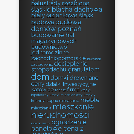
balustrady rzeźbione
blacha dachowa
śląskie
blaty łazienkowe śląsk
budowa
budowa
domów poznań
budowanie hal
magazynowych
budownictwo
jednorodzinne
zachodniopomorskie
budynek
docieplenie
czyszczenie
stropodachu granulatem
dom
domki drewniane
ceny
działki inwestycyjne
katowice
firma
finanse
kredyt
hipoteczny
kredyt mieszkaniowy
kredyty
meble
kuchnia
kupno mieszkania
mieszkanie
mieszkania
nieruchomości
ogrodzenie
nowoczesny
panelowe cena z