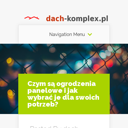
Navigation Menu
Czym są ogrodzenia
panelowe i jak
wybrać je dla swoich
potrzeb?