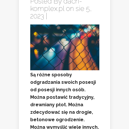
Posted By
dach-
komplex.pl
on sie 5,
2023 |
Są różne sposoby
odgradzania swoich posesji
od posesji innych osób.
Można postawić tradycyjny,
drewniany płot. Można
zdecydować się na drogie,
betonowe ogrodzenie.
Można wymyślić wiele innych,