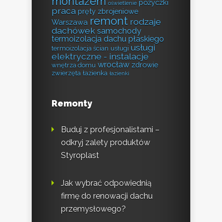
montażem
pożyczki
oświetlenie
praca
pręty zbrojeniowe
remont
rodzaje
Warszawa
dachówek
samochody
termoizolacja dachu płaskiego
usługi
termoizolacja ścian
usługi
elektryczne - instalacje
wrocław
zdrowie
wnętrza domu
zwierzęta
łazienka
łazienki
Remonty
Buduj z profesjonalistami –
odkryj zalety produktów
Styroplast
Jak wybrać odpowiednią
firmę do renowacji dachu
przemysłowego?