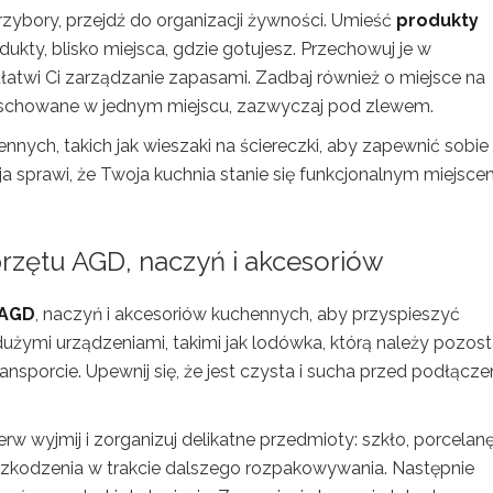
zybory, przejdź do organizacji żywności. Umieść
produkty
dukty, blisko miejsca, gdzie gotujesz. Przechowuj je w
łatwi Ci zarządzanie zapasami. Zadbaj również o miejsce na
yć schowane w jednym miejscu, zazwyczaj pod zlewem.
nych, takich jak wieszaki na ściereczki, aby zapewnić sobie
ja sprawi, że Twoja kuchnia stanie się funkcjonalnym miejsc
rzętu AGD, naczyń i akcesoriów
AGD
, naczyń i akcesoriów kuchennych, aby przyspieszyć
 dużymi urządzeniami, takimi jak lodówka, którą należy pozos
ransporcie. Upewnij się, że jest czysta i sucha przed podłącz
w wyjmij i zorganizuj delikatne przedmioty: szkło, porcelanę
 uszkodzenia w trakcie dalszego rozpakowywania. Następnie