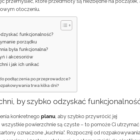
ęc przemyśleć, które przedmioty są niezbędne na początek,
 nowym otoczeniu.
odzyskać funkcjonalność?
zymanie porządku
nia była funkcjonalna?
yń i akcesoriów
i i jak ich unikać
y do podłączenia po przeprowadzce?
rozpakowywania trwa kilka dni?
hni, by szybko odzyskać funkcjonalnoś
zenia konkretnego
planu
, aby szybko przywrócić jej
że wszystkie powierzchnie są czyste – to pomoże Ci utrzymać
 kartony oznaczone „kuchnia”. Rozpocznij od rozpakowywani