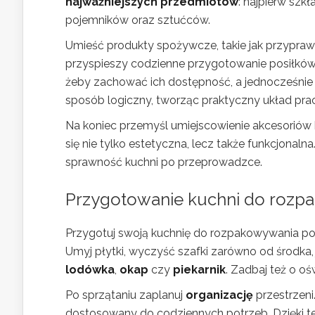
najważniejszych przedmiotów
: najpierw szk
pojemników oraz sztućców.
Umieść produkty spożywcze, takie jak przyprawy
przyspieszy codzienne przygotowanie posiłków
żeby zachować ich dostępność, a jednocześnie
sposób logiczny, tworząc praktyczny układ prac
Na koniec przemyśl umiejscowienie akcesoriów 
się nie tylko estetyczna, lecz także funkcjonal
sprawność kuchni po przeprowadzce.
Przygotowanie kuchni
do rozpa
Przygotuj swoją kuchnię do rozpakowywania p
Umyj płytki, wyczyść szafki zarówno od środka, j
lodówka
,
okap
czy
piekarnik
. Zadbaj też o oś
Po sprzątaniu zaplanuj
organizację
przestrzeni
dostosowany do codziennych potrzeb. Dzięki tem