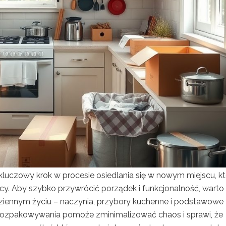
kluczowy krok w procesie osiedlania się w nowym miejscu, k
cy. Aby szybko przywrócić porządek i funkcjonalność, warto
dziennym życiu – naczynia, przybory kuchenne i podstawowe
 rozpakowywania pomoże zminimalizować chaos i sprawi, że