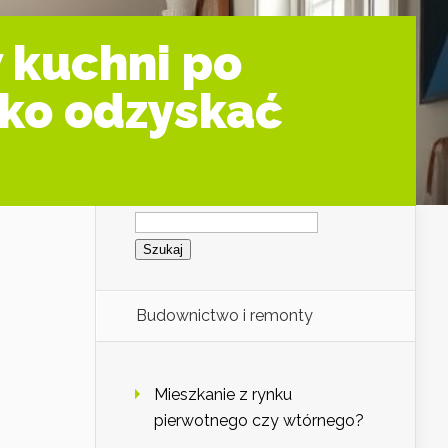
 kuchni po
bko odzyskać
Szukaj:
Budownictwo i remonty
Mieszkanie z rynku
pierwotnego czy wtórnego?