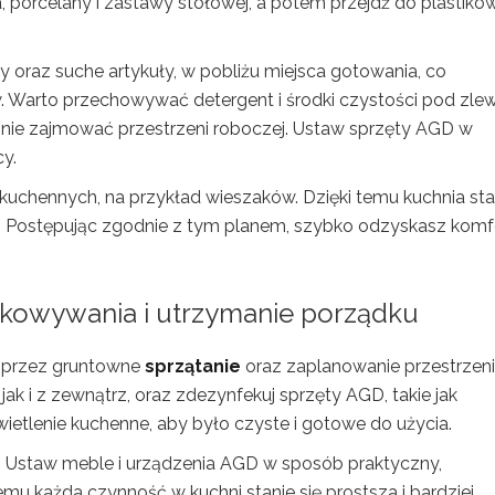
ła, porcelany i zastawy stołowej, a potem przejdź do plastik
 oraz suche artykuły, w pobliżu miejsca gotowania, co
. Warto przechowywać detergent i środki czystości pod zle
 nie zajmować przestrzeni roboczej. Ustaw sprzęty AGD w
y.
kuchennych, na przykład wieszaków. Dzięki temu kuchnia sta
na. Postępując zgodnie z tym planem, szybko odzyskasz komfo
kowywania i utrzymanie porządku
oprzez gruntowne
sprzątanie
oraz zaplanowanie przestrzeni
ak i z zewnątrz, oraz zdezynfekuj sprzęty AGD, takie jak
wietlenie kuchenne, aby było czyste i gotowe do użycia.
. Ustaw meble i urządzenia AGD w sposób praktyczny,
u każda czynność w kuchni stanie się prostsza i bardziej