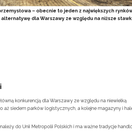
 przemysłowa – obecnie to jeden z największych rynkó
lternatywę dla Warszawy ze względu na niższe stawki
i
t główną konkurencją dla Warszawy ze względu na niewielką
o aż siedem parków logistycznych, a kolejne magazyny i hal
należy do Unii Metropolii Polskich i ma ważne tradycje handl