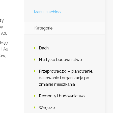
iveriuli sachino
zy
ny
Kategorie
 A2.
kcję.
Dach
 i A2
ów,
Nie tylko budownictwo
Przeprowadzki – planowanie,
pakowanie i organizacja po
zmianie mieszkania
Remonty i budownictwo
Wnętrze