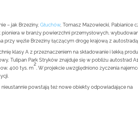
e – jak Brzeziny,
Głuchów
, Tomasz Mazowiecki, Pabianice c
ekt pioniera w branży powierzchni przemysłowych, wybudowa
na przy węźle Brzeziny łączącym drogę krajową z autostradą
chnię klasy A z przeznaczeniem na składowanie i lekką produ
y. Tulipan Park Stryków znajduje się w pobliżu autostrad A1
2
ow. 400 tys. m
. W projekcie uwzględniono życzenia najemc
cji.
 nieustannie powstają też nowe obiekty odpowiadające na