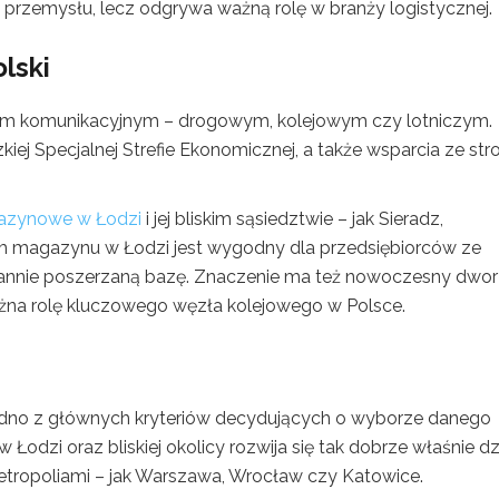
 i przemysłu, lecz odgrywa ważną rolę w branży logistycznej.
lski
łem komunikacyjnym – drogowym, kolejowym czy lotniczym.
iej Specjalnej Strefie Ekonomicznej, a także wsparcia ze str
azynowe w Łodzi
i jej bliskim sąsiedztwie – jak Sieradz,
 magazynu w Łodzi jest wygodny dla przedsiębiorców ze
tannie poszerzaną bazę. Znaczenie ma też nowoczesny dwo
ażna rolę kluczowego węzła kolejowego w Polsce.
o jedno z głównych kryteriów decydujących o wyborze danego
dzi oraz bliskiej okolicy rozwija się tak dobrze właśnie dz
etropoliami – jak Warszawa, Wrocław czy Katowice.