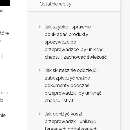
Ostatnie wpisy
ie
Jak szybko i sprawnie
które
poukładać produkty
ie
spożywcze po
przeprowadzce, by uniknąć
90
chaosu i zachować świeżość
Jak skutecznie oddzielić i
zabezpieczyć ważne
dokumenty podczas
mi o
przeprowadzki, by uniknąć
ub
chaosu i strat
Jak obniżyć koszt
nie
przeprowadzki i uniknąć
typowych dodatkowych