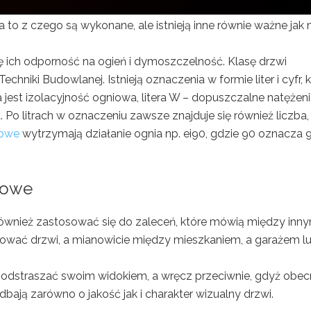
to z czego są wykonane, ale istnieją inne równie ważne jak n
ię ich odporność na ogień i dymoszczelność. Klasę drzwi
hniki Budowlanej. Istnieją oznaczenia w formie liter i cyfr, 
a jest izolacyjność ogniowa, litera W – dopuszczalne natężen
. Po litrach w oznaczeniu zawsze znajduje się również liczba,
rowe
wytrzymają działanie ognia np. ei90, gdzie 90 oznacza 
iowe
wnież zastosować się do zaleceń, które mówią między inny
wać drzwi, a mianowicie między mieszkaniem, a garażem l
 odstraszać swoim widokiem, a wręcz przeciwnie, gdyż obec
dbają zarówno o jakość jak i charakter wizualny drzwi.