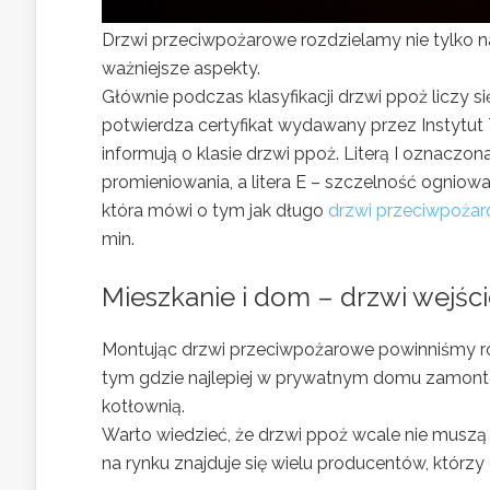
Drzwi przeciwpożarowe rozdzielamy nie tylko na 
ważniejsze aspekty.
Głównie podczas klasyfikacji drzwi ppoż liczy s
potwierdza certyfikat wydawany przez Instytut Tec
informują o klasie drzwi ppoż. Literą I oznaczon
promieniowania, a litera E – szczelność ogniowa
która mówi o tym jak długo
drzwi przeciwpoża
min.
Mieszkanie i dom – drzwi wejśc
Montując drzwi przeciwpożarowe powinniśmy ró
tym gdzie najlepiej w prywatnym domu zamonto
kotłownią.
Warto wiedzieć, że drzwi ppoż wcale nie muszą
na rynku znajduje się wielu producentów, którzy 