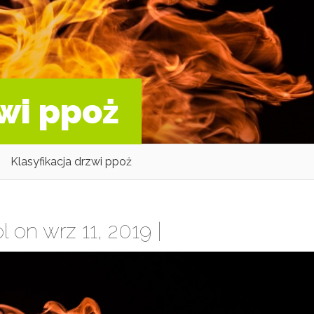
zwi ppoż
Klasyfikacja drzwi ppoż
l
on wrz 11, 2019 |