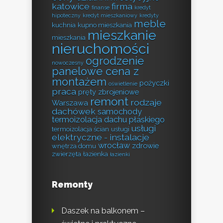
katowice
firma
finanse
kredyt
hipoteczny
kredyt mieszkaniowy
kredyty
meble
kuchnia
kupno mieszkania
mieszkanie
mieszkania
nieruchomości
ogrodzenie
nowoczesny
panelowe cena z
montażem
pożyczki
oświetlenie
praca
pręty zbrojeniowe
remont
rodzaje
Warszawa
dachówek
samochody
termoizolacja dachu płaskiego
usługi
termoizolacja ścian
usługi
elektryczne - instalacje
wrocław
zdrowie
wnętrza domu
zwierzęta
łazienka
łazienki
Remonty
Daszek na balkonem –