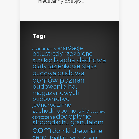
nieustanny dostęp …
Tagi
aranżacje
apartamenty
balustrady rzeźbione
blacha dachowa
śląskie
blaty łazienkowe śląsk
budowa
budowa
domów poznań
budowanie hal
magazynowych
budownictwo
jednorodzinne
zachodniopomorskie
budynek
docieplenie
czyszczenie
stropodachu granulatem
dom
domki drewniane
ceny
działki inwestycyjne