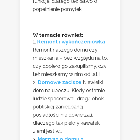
funkcje, dlatego też łatwo o
popełnienie pomyłek.
W temacie również:
Remont i wykończeniówka
Remont naszego domu czy
mieszkania – bez względu na to,
czy dopiero go zakupilismy, czy
też mieszkamy w nim od lat i...
Domowe zacisze
Niewielki
dom na uboczu. Kiedy ostatnio
ludzie spacerowali drogą obok
pobliskiej zaniedbanej
posiadłości nie dowierzali,
dlaczego tak piękny kawałek
ziemi jest w...
Marzysz o domu z