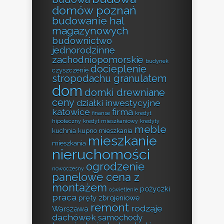
domów poznań
budowanie hal
magazynowych
budownictwo
jednorodzinne
zachodniopomorskie
budynek
docieplenie
czyszczenie
stropodachu granulatem
dom
domki drewniane
ceny
działki inwestycyjne
katowice
firma
finanse
kredyt
hipoteczny
kredyt mieszkaniowy
kredyty
meble
kuchnia
kupno mieszkania
mieszkanie
mieszkania
nieruchomości
ogrodzenie
nowoczesny
panelowe cena z
montażem
pożyczki
oświetlenie
praca
pręty zbrojeniowe
remont
rodzaje
Warszawa
dachówek
samochody