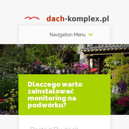
Navigation Menu
Dlaczego warto
zainstalować
monitoring na
podwórku?