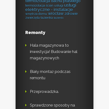
termoizolacja dachu płaskiego
usługi
termoizolacja ścian
usługi
elektryczne - instalacje
wrocław
zdrowie
wnętrza domu
zwierzęta
łazienka
łazienki
Remonty
Hala magazynowa to
inwestycja! Budowanie hal
magazynowych
Biały montaż podczas
remontu
Przeprowadzka.
Sprawdzone sposoby na