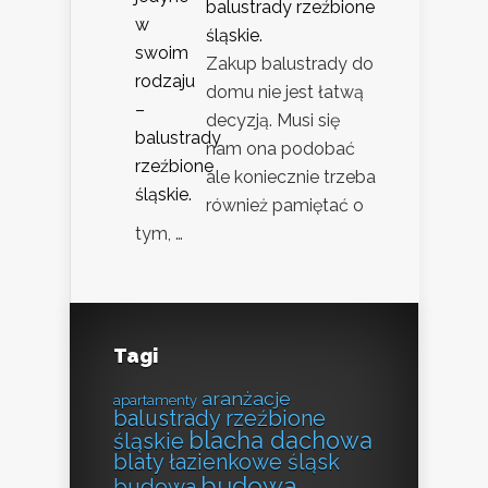
balustrady rzeźbione
śląskie.
Zakup balustrady do
domu nie jest łatwą
decyzją. Musi się
nam ona podobać
ale koniecznie trzeba
również pamiętać o
tym, …
Tagi
aranżacje
apartamenty
balustrady rzeźbione
blacha dachowa
śląskie
blaty łazienkowe śląsk
budowa
budowa