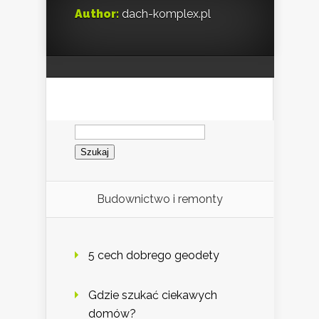
Author:
dach-komplex.pl
Szukaj:
Budownictwo i remonty
5 cech dobrego geodety
Gdzie szukać ciekawych
domów?