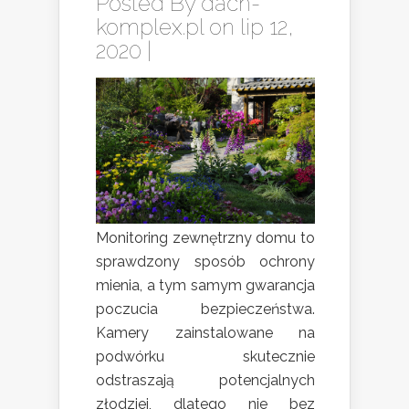
Posted By
dach-
komplex.pl
on lip 12,
2020 |
Monitoring zewnętrzny domu to
sprawdzony sposób ochrony
mienia, a tym samym gwarancja
poczucia bezpieczeństwa.
Kamery zainstalowane na
podwórku skutecznie
odstraszają potencjalnych
złodziei, dlatego nie bez