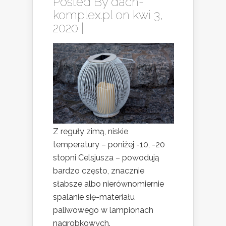
Posted By
dach-
komplex.pl
on kwi 3,
2020 |
Z reguły zimą, niskie
temperatury – poniżej -10, -20
stopni Celsjusza – powodują
bardzo często, znacznie
słabsze albo nierównomiernie
spalanie się-materiału
paliwowego w lampionach
nagrobkowych.