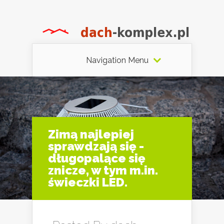
Navigation Menu
Zimą najlepiej
sprawdzają się -
długopalące się
znicze, w tym m.in.
świeczki LED.