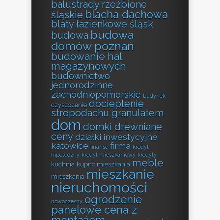
balustrady rzeźbione
blacha dachowa
śląskie
blaty łazienkowe śląsk
budowa
budowa
domów poznań
budowanie hal
magazynowych
budownictwo
jednorodzinne
zachodniopomorskie
budynek
docieplenie
czyszczenie
stropodachu granulatem
dom
domki drewniane
ceny
działki inwestycyjne
katowice
firma
finanse
kredyt
hipoteczny
kredyt mieszkaniowy
kredyty
meble
kuchnia
kupno mieszkania
mieszkanie
mieszkania
nieruchomości
ogrodzenie
nowoczesny
panelowe cena z