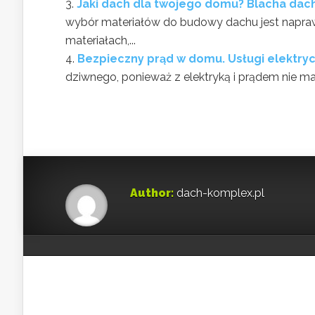
Jaki dach dla twojego domu? Blacha da
wybór materiałów do budowy dachu jest napra
materiałach,...
Bezpieczny prąd w domu. Usługi elektryc
dziwnego, ponieważ z elektryką i prądem nie ma
Author:
dach-komplex.pl