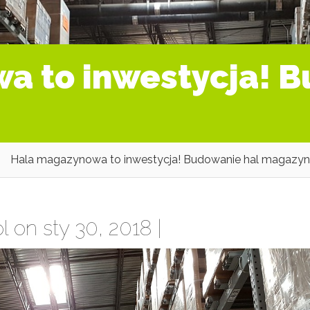
a to inwestycja! B
Hala magazynowa to inwestycja! Budowanie hal magazy
l
on sty 30, 2018 |