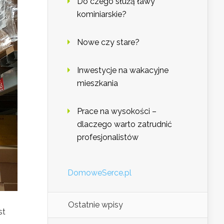
Do czego służą ławy
kominiarskie?
Nowe czy stare?
Inwestycje na wakacyjne
mieszkania
Prace na wysokości –
dlaczego warto zatrudnić
profesjonalistów
DomoweSerce.pl
Ostatnie wpisy
st