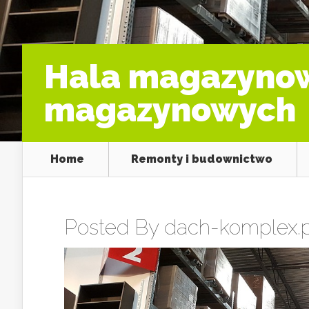
Hala magazynow
magazynowych
Home
Remonty i budownictwo
Posted By
dach-komplex.p