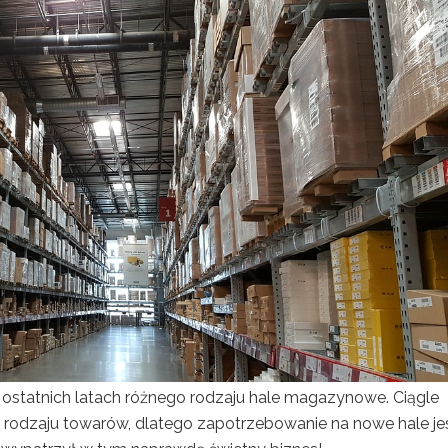
 ostatnich latach różnego rodzaju hale magazynowe. Ciągle
 rodzaju towarów, dlatego zapotrzebowanie na nowe hale je