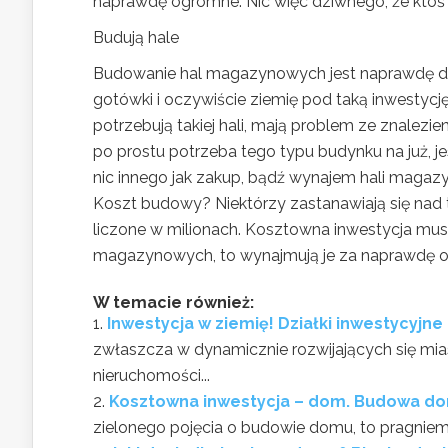
naprawdę ogromne. Nic więc dziwnego, że ktoś
Budują hale
Budowanie hal magazynowych jest naprawdę d
gotówki i oczywiście ziemię pod taką inwestycję
potrzebują takiej hali, mają problem ze znalez
po prostu potrzeba tego typu budynku na już, je
nic innego jak zakup, bądź wynajem hali magazy
Koszt budowy? Niektórzy zastanawiają się nad t
liczone w milionach. Kosztowna inwestycja musi 
magazynowych, to wynajmują je za naprawdę o
W temacie również:
Inwestycja w ziemię! Działki inwestycyjn
zwłaszcza w dynamicznie rozwijających się mias
nieruchomości...
Kosztowna inwestycja – dom. Budowa d
zielonego pojęcia o budowie domu, to pragniem