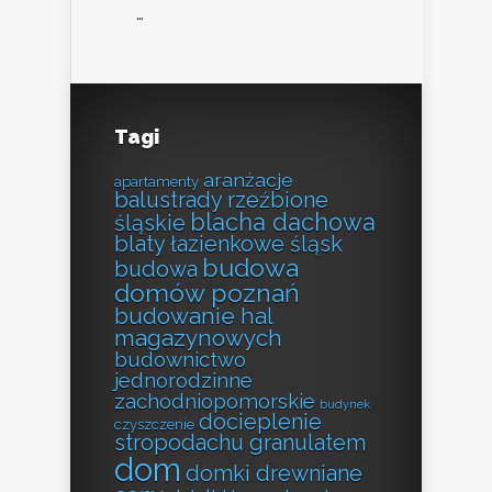
…
Tagi
aranżacje
apartamenty
balustrady rzeźbione
blacha dachowa
śląskie
blaty łazienkowe śląsk
budowa
budowa
domów poznań
budowanie hal
magazynowych
budownictwo
jednorodzinne
zachodniopomorskie
budynek
docieplenie
czyszczenie
stropodachu granulatem
dom
domki drewniane