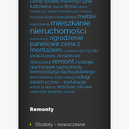
ceny
działki inwestycyjne
katowice
firma
finanse
kredyt
hipoteczny
kredyt mieszkaniowy
kredyty
meble
kuchnia
kupno mieszkania
mieszkanie
mieszkania
nieruchomości
ogrodzenie
nowoczesny
panelowe cena z
montażem
pożyczki
oświetlenie
praca
pręty zbrojeniowe
remont
rodzaje
Warszawa
dachówek
samochody
termoizolacja dachu płaskiego
usługi
termoizolacja ścian
usługi
elektryczne - instalacje
wrocław
zdrowie
wnętrza domu
zwierzęta
łazienka
łazienki
Remonty
Stodoły – nowoczesne