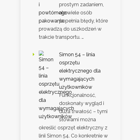
prostym zadaniem,
ale wiele osób
popełnia błędy, które
prowadzą do uszkodzeń w
trakcie transportu. …
Simon 54 – linia
osprzętu
elektrycznego dla
wymagających
użytkowników
Funkcjonalność,
doskonały wygląd i
duża trwałość – tymi
słowami można
określić osprzęt elektryczny z
linii Simon 54. Co konkretnie w