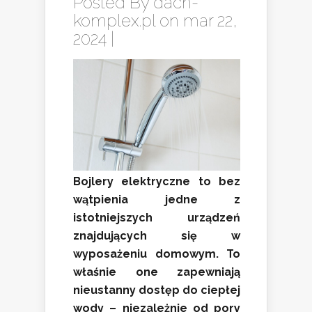
Posted By
dach-
komplex.pl
on mar 22,
2024 |
Bojlery elektryczne to bez
wątpienia jedne z
istotniejszych urządzeń
znajdujących się w
wyposażeniu domowym. To
właśnie one zapewniają
nieustanny dostęp do ciepłej
wody – niezależnie od pory