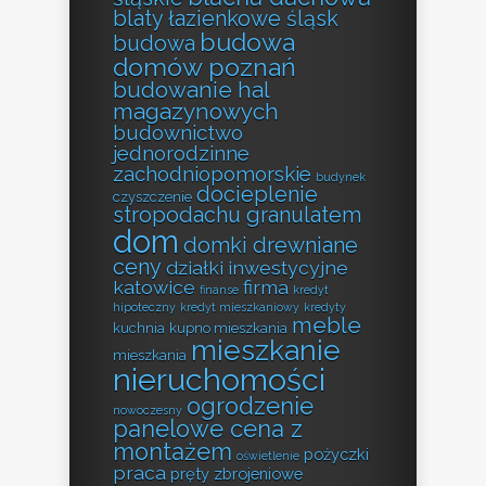
blaty łazienkowe śląsk
budowa
budowa
domów poznań
budowanie hal
magazynowych
budownictwo
jednorodzinne
zachodniopomorskie
budynek
docieplenie
czyszczenie
stropodachu granulatem
dom
domki drewniane
ceny
działki inwestycyjne
katowice
firma
finanse
kredyt
hipoteczny
kredyt mieszkaniowy
kredyty
meble
kuchnia
kupno mieszkania
mieszkanie
mieszkania
nieruchomości
ogrodzenie
nowoczesny
panelowe cena z
montażem
pożyczki
oświetlenie
praca
pręty zbrojeniowe