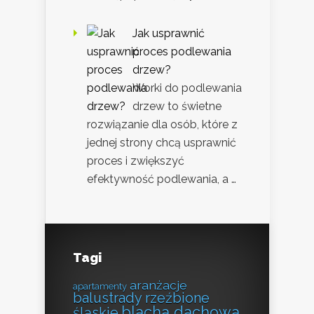
Jak usprawnić
proces podlewania
drzew?
Worki do podlewania
drzew to świetne
rozwiązanie dla osób, które z
jednej strony chcą usprawnić
proces i zwiększyć
efektywność podlewania, a …
Tagi
aranżacje
apartamenty
balustrady rzeźbione
blacha dachowa
śląskie