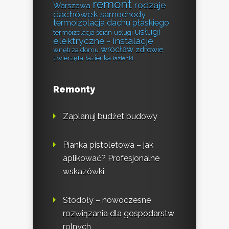
remont
rodzaje
Warszawa
dachówek
samochody
termoizolacja dachu płaskiego
usługi
termoizolacja ścian
usługi
elektryczne - instalacje
wrocław
zdrowie
wnętrza domu
zwierzęta
łazienka
łazienki
Remonty
Zaplanuj budżet budowy
Pianka pistoletowa – jak
aplikować? Profesjonalne
wskazówki
Stodoły – nowoczesne
rozwiązania dla gospodarstw
rolnych