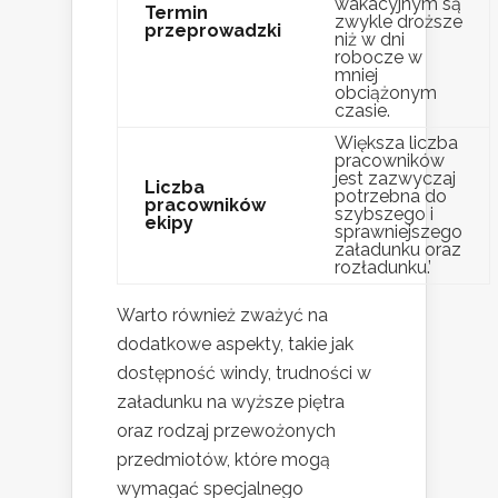
wakacyjnym są
Termin
zwykle droższe
przeprowadzki
niż w dni
robocze w
mniej
obciążonym
czasie.
Większa liczba
pracowników
jest zazwyczaj
Liczba
potrzebna do
pracowników
szybszego i
ekipy
sprawniejszego
załadunku oraz
rozładunku.’
Warto również zważyć na
dodatkowe aspekty, takie jak
dostępność windy, trudności w
załadunku na wyższe piętra
oraz rodzaj przewożonych
przedmiotów, które mogą
wymagać specjalnego