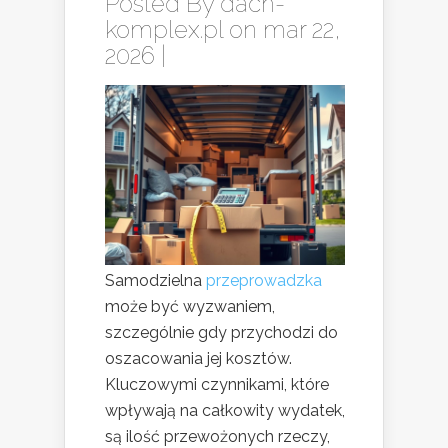
Posted By
dach-
komplex.pl
on mar 22,
2026 |
Samodzielna
przeprowadzka
może być wyzwaniem,
szczególnie gdy przychodzi do
oszacowania jej kosztów.
Kluczowymi czynnikami, które
wpływają na całkowity wydatek,
są ilość przewożonych rzeczy,