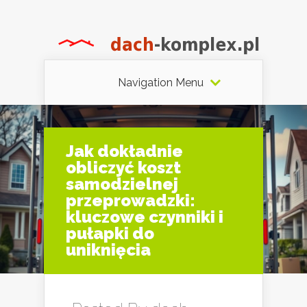
Navigation Menu
Jak dokładnie
obliczyć koszt
samodzielnej
przeprowadzki:
kluczowe czynniki i
pułapki do
uniknięcia