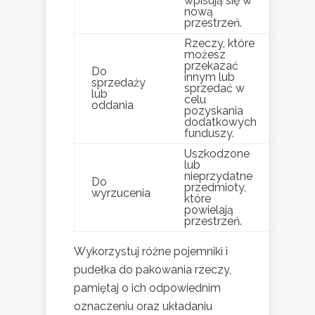
wpisują się w
nową
przestrzeń.
Rzeczy, które
możesz
przekazać
Do
innym lub
sprzedaży
sprzedać w
lub
celu
oddania
pozyskania
dodatkowych
funduszy.
Uszkodzone
lub
nieprzydatne
Do
przedmioty,
wyrzucenia
które
powielają
przestrzeń.
Wykorzystuj różne pojemniki i
pudełka do pakowania rzeczy,
pamiętaj o ich odpowiednim
oznaczeniu oraz układaniu