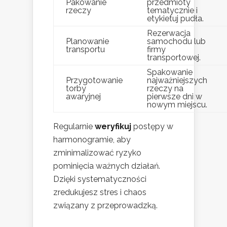
Pakowanie
przedmioty
rzeczy
tematycznie i
etykietuj pudła.
Rezerwacja
Planowanie
samochodu lub
transportu
firmy
transportowej.
Spakowanie
Przygotowanie
najważniejszych
torby
rzeczy na
awaryjnej
pierwsze dni w
nowym miejscu.
Regularnie
weryfikuj
postępy w
harmonogramie, aby
zminimalizować ryzyko
pominięcia ważnych działań.
Dzięki systematyczności
zredukujesz stres i chaos
związany z przeprowadzką.