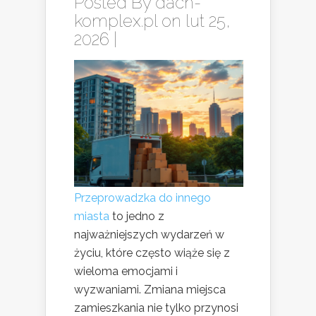
Posted By
dach-
komplex.pl
on lut 25,
2026 |
Przeprowadzka do innego
miasta
to jedno z
najważniejszych wydarzeń w
życiu, które często wiąże się z
wieloma emocjami i
wyzwaniami. Zmiana miejsca
zamieszkania nie tylko przynosi