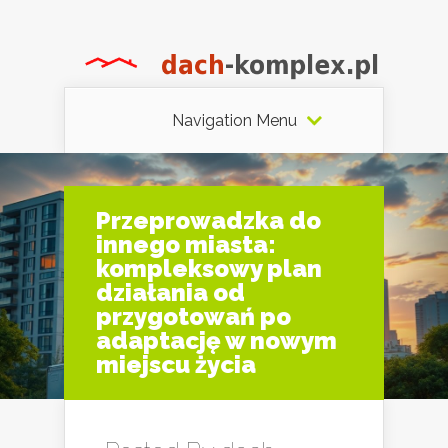
Navigation Menu
Przeprowadzka do
innego miasta:
kompleksowy plan
działania od
przygotowań po
adaptację w nowym
miejscu życia