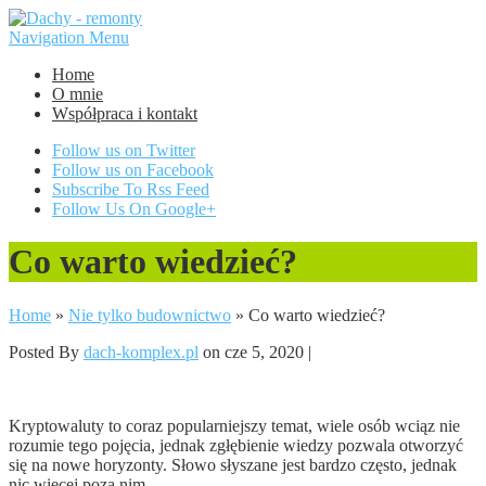
Navigation Menu
Home
O mnie
Współpraca i kontakt
Follow us on Twitter
Follow us on Facebook
Subscribe To Rss Feed
Follow Us On Google+
Co warto wiedzieć?
Home
»
Nie tylko budownictwo
»
Co warto wiedzieć?
Posted By
dach-komplex.pl
on cze 5, 2020 |
Kryptowaluty to coraz popularniejszy temat, wiele osób wciąz nie
rozumie tego pojęcia, jednak zgłębienie wiedzy pozwala otworzyć
się na nowe horyzonty. Słowo słyszane jest bardzo często, jednak
nic więcej poza nim.