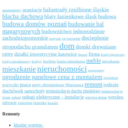
balustrady rzeźbione śląskie
aranżacje
apartamenty
blacha dachowa
blaty łazienkowe śląsk
budowa
budowa domów poznań
budowanie hal
magazynowych
budownictwo jednorodzinne
docieplenie
zachodniopomorskie
czyszczenie
budynek
dom
stropodachu granulatem
domki drewniane
ceny
działki inwestycyjne katowice
firma
finanse
kredyt hipoteczny
meble
kuchnia
kupno mieszkania
mieszkania
kredyt mieszkaniowy
kredyty
nieruchomości
mieszkanie
nowoczesny
ogrodzenie panelowe cena z montażem
oświetlenie
remont
praca
rodzaje
pożyczki
pręty zbrojeniowe Warszawa
dachówek
samochody
termoizolacja dachu płaskiego
termoizolacja
usługi elektryczne - instalacje
wrocław
ścian
usługi
wnętrza domu
zdrowie
zwierzęta
łazienka
łazienki
Remonty
Idealne wnętrze.