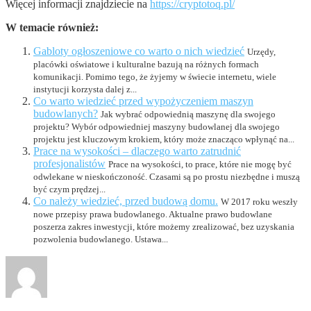
Więcej informacji znajdziecie na
https://cryptotoq.pl/
W temacie również:
Gabloty ogłoszeniowe co warto o nich wiedzieć
Urzędy,
placówki oświatowe i kulturalne bazują na różnych formach
komunikacji. Pomimo tego, że żyjemy w świecie internetu, wiele
instytucji korzysta dalej z...
Co warto wiedzieć przed wypożyczeniem maszyn
budowlanych?
Jak wybrać odpowiednią maszynę dla swojego
projektu? Wybór odpowiedniej maszyny budowlanej dla swojego
projektu jest kluczowym krokiem, który może znacząco wpłynąć na...
Prace na wysokości – dlaczego warto zatrudnić
profesjonalistów
Prace na wysokości, to prace, które nie mogę być
odwlekane w nieskończoność. Czasami są po prostu niezbędne i muszą
być czym prędzej...
Co należy wiedzieć, przed budową domu.
W 2017 roku weszły
nowe przepisy prawa budowlanego. Aktualne prawo budowlane
poszerza zakres inwestycji, które możemy zrealizować, bez uzyskania
pozwolenia budowlanego. Ustawa...