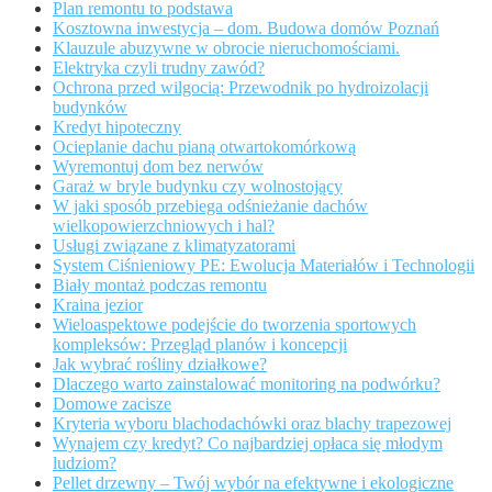
Plan remontu to podstawa
Kosztowna inwestycja – dom. Budowa domów Poznań
Klauzule abuzywne w obrocie nieruchomościami.
Elektryka czyli trudny zawód?
Ochrona przed wilgocią: Przewodnik po hydroizolacji
budynków
Kredyt hipoteczny
Ocieplanie dachu pianą otwartokomórkową
Wyremontuj dom bez nerwów
Garaż w bryle budynku czy wolnostojący
W jaki sposób przebiega odśnieżanie dachów
wielkopowierzchniowych i hal?
Usługi związane z klimatyzatorami
System Ciśnieniowy PE: Ewolucja Materiałów i Technologii
Biały montaż podczas remontu
Kraina jezior
Wieloaspektowe podejście do tworzenia sportowych
kompleksów: Przegląd planów i koncepcji
Jak wybrać rośliny działkowe?
Dlaczego warto zainstalować monitoring na podwórku?
Domowe zacisze
Kryteria wyboru blachodachówki oraz blachy trapezowej
Wynajem czy kredyt? Co najbardziej opłaca się młodym
ludziom?
Pellet drzewny – Twój wybór na efektywne i ekologiczne