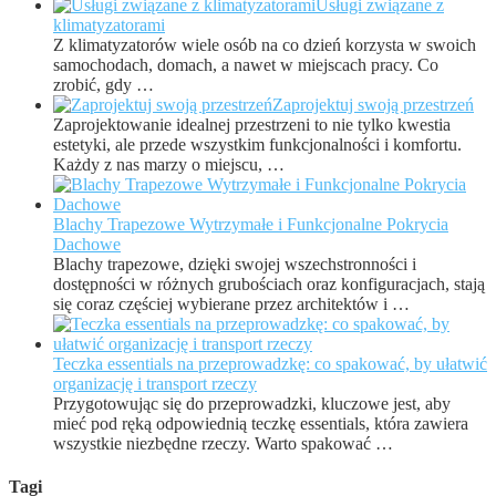
Usługi związane z
klimatyzatorami
Z klimatyzatorów wiele osób na co dzień korzysta w swoich
samochodach, domach, a nawet w miejscach pracy. Co
zrobić, gdy …
Zaprojektuj swoją przestrzeń
Zaprojektowanie idealnej przestrzeni to nie tylko kwestia
estetyki, ale przede wszystkim funkcjonalności i komfortu.
Każdy z nas marzy o miejscu, …
Blachy Trapezowe Wytrzymałe i Funkcjonalne Pokrycia
Dachowe
Blachy trapezowe, dzięki swojej wszechstronności i
dostępności w różnych grubościach oraz konfiguracjach, stają
się coraz częściej wybierane przez architektów i …
Teczka essentials na przeprowadzkę: co spakować, by ułatwić
organizację i transport rzeczy
Przygotowując się do przeprowadzki, kluczowe jest, aby
mieć pod ręką odpowiednią teczkę essentials, która zawiera
wszystkie niezbędne rzeczy. Warto spakować …
Tagi