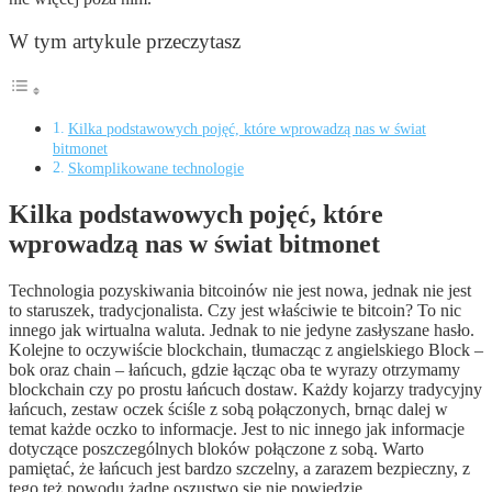
W tym artykule przeczytasz
Kilka podstawowych pojęć, które wprowadzą nas w świat
bitmonet
Skomplikowane technologie
Kilka podstawowych pojęć, które
wprowadzą nas w świat bitmonet
Technologia pozyskiwania bitcoinów nie jest nowa, jednak nie jest
to staruszek, tradycjonalista. Czy jest właściwie te bitcoin? To nic
innego jak wirtualna waluta. Jednak to nie jedyne zasłyszane hasło.
Kolejne to oczywiście blockchain, tłumacząc z angielskiego Block –
bok oraz chain – łańcuch, gdzie łącząc oba te wyrazy otrzymamy
blockchain czy po prostu łańcuch dostaw. Każdy kojarzy tradycyjny
łańcuch, zestaw oczek ściśle z sobą połączonych, brnąc dalej w
temat każde oczko to informacje. Jest to nic innego jak informacje
dotyczące poszczególnych bloków połączone z sobą. Warto
pamiętać, że łańcuch jest bardzo szczelny, a zarazem bezpieczny, z
tego też powodu żadne oszustwo się nie powiedzie.