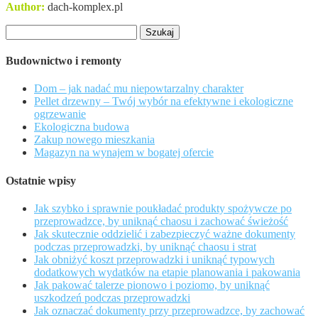
Author:
dach-komplex.pl
Szukaj:
Budownictwo i remonty
Dom – jak nadać mu niepowtarzalny charakter
Pellet drzewny – Twój wybór na efektywne i ekologiczne
ogrzewanie
Ekologiczna budowa
Zakup nowego mieszkania
Magazyn na wynajem w bogatej ofercie
Ostatnie wpisy
Jak szybko i sprawnie poukładać produkty spożywcze po
przeprowadzce, by uniknąć chaosu i zachować świeżość
Jak skutecznie oddzielić i zabezpieczyć ważne dokumenty
podczas przeprowadzki, by uniknąć chaosu i strat
Jak obniżyć koszt przeprowadzki i uniknąć typowych
dodatkowych wydatków na etapie planowania i pakowania
Jak pakować talerze pionowo i poziomo, by uniknąć
uszkodzeń podczas przeprowadzki
Jak oznaczać dokumenty przy przeprowadzce, by zachować