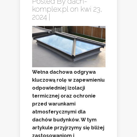
Posted By
dach-
komplex.pl
on kwi 23,
2024 |
Wełna dachowa odgrywa
kluczową rolę w zapewnieniu
odpowiedniej izolacji
termicznej oraz ochronie
przed warunkami
atmosferycznymi dla
dachów budynków. W tym
artykule przyjrzymy się bliżej
zastosowaniom i