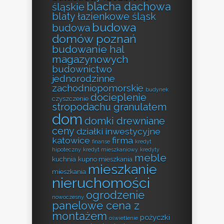
blacha dachowa
śląskie
blaty łazienkowe śląsk
budowa
budowa
domów poznań
budowanie hal
magazynowych
budownictwo
jednorodzinne
zachodniopomorskie
budynek
docieplenie
czyszczenie
stropodachu granulatem
dom
domki drewniane
ceny
działki inwestycyjne
katowice
firma
finanse
kredyt
hipoteczny
kredyt mieszkaniowy
kredyty
meble
kuchnia
kupno mieszkania
mieszkanie
mieszkania
nieruchomości
ogrodzenie
nowoczesny
panelowe cena z
montażem
pożyczki
oświetlenie