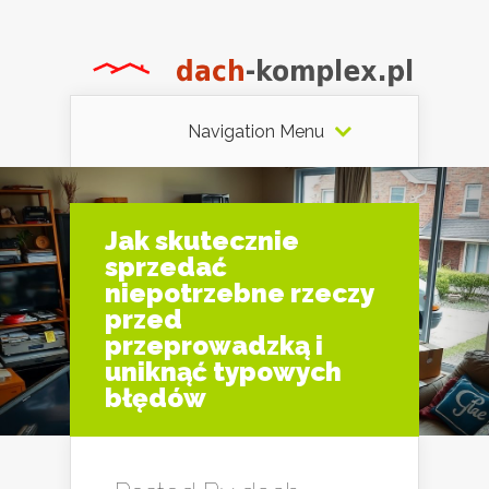
Navigation Menu
Jak skutecznie
sprzedać
niepotrzebne rzeczy
przed
przeprowadzką i
uniknąć typowych
błędów