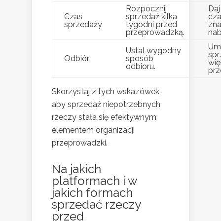
Rozpocznij
Daj
Czas
sprzedaż kilka
cza
sprzedaży
tygodni przed
zna
przeprowadzką.
na
Umo
Ustal wygodny
spr
Odbiór
sposób
wię
odbioru.
prz
Skorzystaj z tych wskazówek,
aby sprzedaż niepotrzebnych
rzeczy stała się efektywnym
elementem organizacji
przeprowadzki.
Na jakich
platformach i w
jakich formach
sprzedać rzeczy
przed