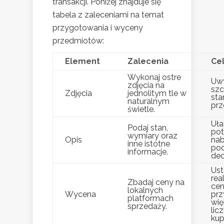
transakcji. Poniżej znajduje się
tabela z zaleceniami na temat
przygotowania i wyceny
przedmiotów:
Element
Zalecenia
Ce
Wykonaj ostre
Uwy
zdjęcia na
szc
Zdjęcia
jednolitym tle w
sta
naturalnym
prz
świetle.
Uł
Podaj stan,
pot
wymiary oraz
Opis
na
inne istotne
pod
informacje.
dec
Ust
rea
Zbadaj ceny na
ce
lokalnych
Wycena
prz
platformach
wię
sprzedaży.
lic
kup