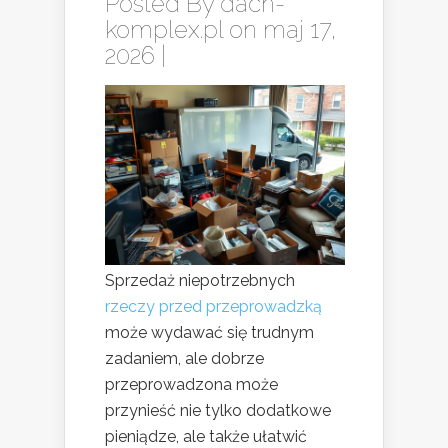
Posted By
dach-
komplex.pl
on maj 17,
2026 |
Sprzedaż niepotrzebnych
rzeczy przed przeprowadzką
może wydawać się trudnym
zadaniem, ale dobrze
przeprowadzona może
przynieść nie tylko dodatkowe
pieniądze, ale także ułatwić