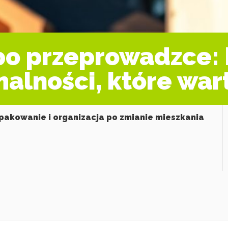
po przeprowadzce:
malności, które war
pakowanie i organizacja po zmianie mieszkania