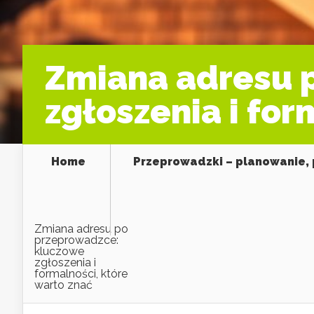
Zmiana adresu 
zgłoszenia i for
Home
Przeprowadzki – planowanie, 
Zmiana adresu po
przeprowadzce:
kluczowe
zgłoszenia i
formalności, które
warto znać