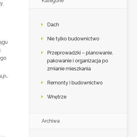
Kategorie
y,
Dach
Nie tylko budownictwo
iągu
ć
Przeprowadzki – planowanie,
ego
pakowanie i organizacja po
zmianie mieszkania
ZAP-
Remonty i budownictwo
Wnętrze
Archiwa