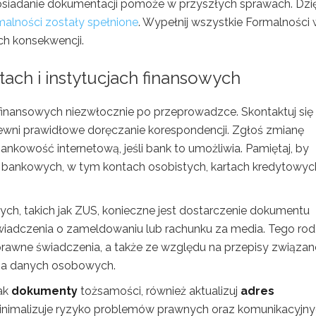
osiadanie dokumentacji pomoże w przyszłych sprawach. Dzię
malności zostały spełnione
. Wypełnij wszystkie Formalności
ch konsekwencji.
ach i instytucjach finansowych
finansowych niezwłocznie po przeprowadzce. Skontaktuj się
ewni prawidłowe doręczanie korespondencji. Zgłoś zmianę
bankowość internetową, jeśli bank to umożliwia. Pamiętaj, by
 bankowych, w tym kontach osobistych, kartach kredytowyc
ych, takich jak ZUS, konieczne jest dostarczenie dokumentu
wiadczenia o zameldowaniu lub rachunku za media. Tego rod
prawne świadczenia, a także ze względu na przepisy związan
ona danych osobowych.
ak
dokumenty
tożsamości, również aktualizuj
adres
inimalizuje ryzyko problemów prawnych oraz komunikacyjn