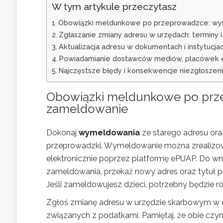
W tym artykule przeczytasz
Obowiązki meldunkowe po przeprowadzce: wy
Zgłaszanie zmiany adresu w urzędach: terminy 
Aktualizacja adresu w dokumentach i instytucja
Powiadamianie dostawców mediów, placówek ed
Najczęstsze błędy i konsekwencje niezgłoszen
Obowiązki meldunkowe po
prz
zameldowanie
Dokonaj
wymeldowania
ze starego adresu or
przeprowadzki. Wymeldowanie można zrealizowa
elektronicznie poprzez platformę ePUAP. Do w
zameldowania, przekaż nowy adres oraz tytuł p
Jeśli zameldowujesz dzieci, potrzebny będzie r
Zgłoś zmianę adresu w urzędzie skarbowym w c
związanych z podatkami. Pamiętaj, że obie c