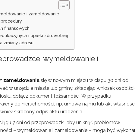
meldowanie i zameldowanie
i procedury
ch finansowych
ukacyjnych i opieki zdrowotnej
ia zmiany adresu
eprowadzce
: wymeldowanie i
az
zameldowania
się w nowym miejscu w ciągu 30 dni od
ć w urzędzie miasta lub gminy, składając wniosek osobiści
niosku dołącz dokument tożsamości. W przypadku
rawny do nieruchomości, np. umowę najmu lub akt własności
ównież skrócony odpis aktu urodzenia.
iągu 7 dni od przeprowadzki, aby uniknąć problemów
zynności – wymeldowanie i zameldowanie – mogą być wykona