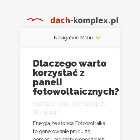
Navigation Menu
Dlaczego warto
korzystać z
paneli
fotowoltaicznych?
POSTED BY
DACH-KOMPLEX.PL
ON
GRU 30, 2017
Energia ze słońca Fotowoltaika
to generowanie prądu za
pomocą promieni słonecznych,