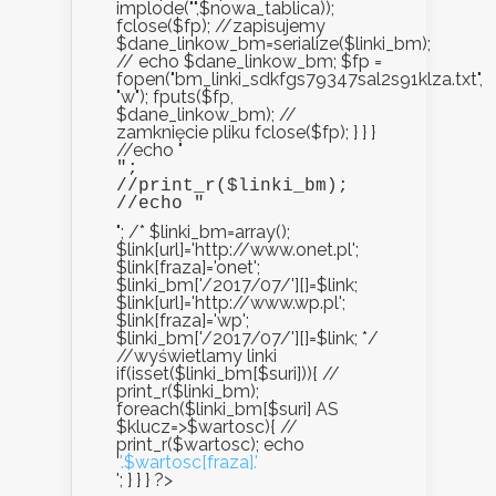
implode("",$nowa_tablica));
fclose($fp); //zapisujemy
$dane_linkow_bm=serialize($linki_bm);
// echo $dane_linkow_bm; $fp =
fopen("bm_linki_sdkfgs79347sal2s91klza.txt",
"w"); fputs($fp,
$dane_linkow_bm); //
zamknięcie pliku fclose($fp); } } }
//echo "
";

//print_r($linki_bm);

//echo "
"; /* $linki_bm=array();
$link[url]='http://www.onet.pl';
$link[fraza]='onet';
$linki_bm['/2017/07/'][]=$link;
$link[url]='http://www.wp.pl';
$link[fraza]='wp';
$linki_bm['/2017/07/'][]=$link; */
//wyświetlamy linki
if(isset($linki_bm[$suri])){ //
print_r($linki_bm);
foreach($linki_bm[$suri] AS
$klucz=>$wartosc){ //
print_r($wartosc); echo
'
'.$wartosc[fraza].'
'; } } } ?>