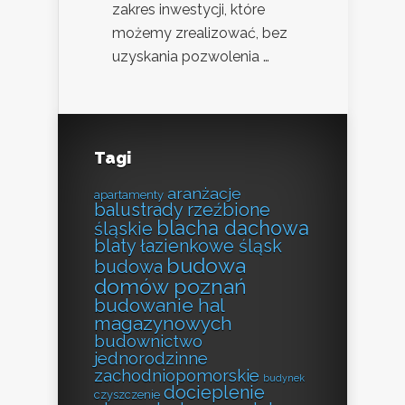
zakres inwestycji, które
możemy zrealizować, bez
uzyskania pozwolenia …
Tagi
aranżacje
apartamenty
balustrady rzeźbione
blacha dachowa
śląskie
blaty łazienkowe śląsk
budowa
budowa
domów poznań
budowanie hal
magazynowych
budownictwo
jednorodzinne
zachodniopomorskie
budynek
docieplenie
czyszczenie