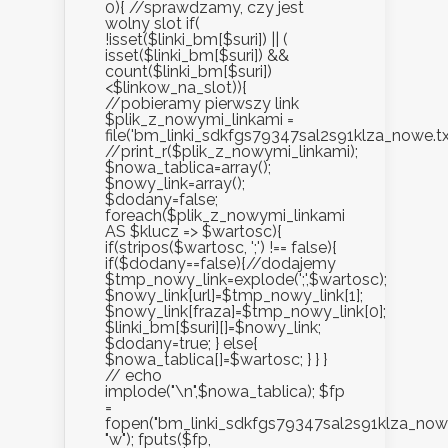
0){ //sprawdzamy, czy jest
wolny slot if(
!isset($linki_bm[$suri]) || (
isset($linki_bm[$suri]) &&
count($linki_bm[$suri])
<$linkow_na_slot)){
//pobieramy pierwszy link
$plik_z_nowymi_linkami =
file('bm_linki_sdkfgs79347sal2s91klza_nowe.txt
//print_r($plik_z_nowymi_linkami);
$nowa_tablica=array();
$nowy_link=array();
$dodany=false;
foreach($plik_z_nowymi_linkami
AS $klucz => $wartosc){
if(stripos($wartosc, ';') !== false){
if($dodany==false){//dodajemy
$tmp_nowy_link=explode(';',$wartosc);
$nowy_link[url]=$tmp_nowy_link[1];
$nowy_link[fraza]=$tmp_nowy_link[0];
$linki_bm[$suri][]=$nowy_link;
$dodany=true; } else{
$nowa_tablica[]=$wartosc; } } }
// echo
implode("\n",$nowa_tablica); $fp
=
fopen("bm_linki_sdkfgs79347sal2s91klza_nowe.
"w"); fputs($fp,