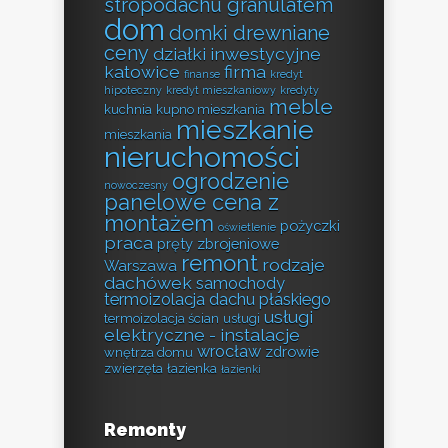
stropodachu granulatem
dom
domki drewniane
ceny
działki inwestycyjne
katowice
firma
finanse
kredyt
hipoteczny
kredyt mieszkaniowy
kredyty
meble
kuchnia
kupno mieszkania
mieszkanie
mieszkania
nieruchomości
ogrodzenie
nowoczesny
panelowe cena z
montażem
pożyczki
oświetlenie
praca
pręty zbrojeniowe
remont
rodzaje
Warszawa
dachówek
samochody
termoizolacja dachu płaskiego
usługi
termoizolacja ścian
usługi
elektryczne - instalacje
wrocław
zdrowie
wnętrza domu
zwierzęta
łazienka
łazienki
Remonty