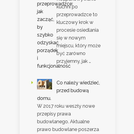
kuchni po
przeprowadzce to
kluczowy krok w
procesie osiedlania
się w nowym
miejscu, który może
być zarówno
przyjemny, jak …
Co należy wiedzieć,
przed budową
domu.
W 2017 roku weszły nowe
przepisy prawa
budowlanego. Aktualne
prawo budowlane poszerza