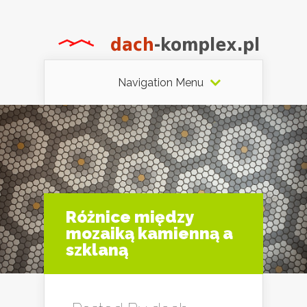
Navigation Menu
Różnice między
mozaiką kamienną a
szklaną