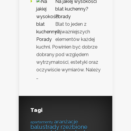
Na jakiej wysokości
blat kuchenny?
Porady
Blat to jeden z
najważniejszych
elementów każdej
kuchni. Powinien być dobrze
dobrany pod względem
wytrzymałości, estetyki oraz
oczywiście wymiarów. Należy
…
Tagi
aranżacje
apartamenty
balustrady rzeźbione