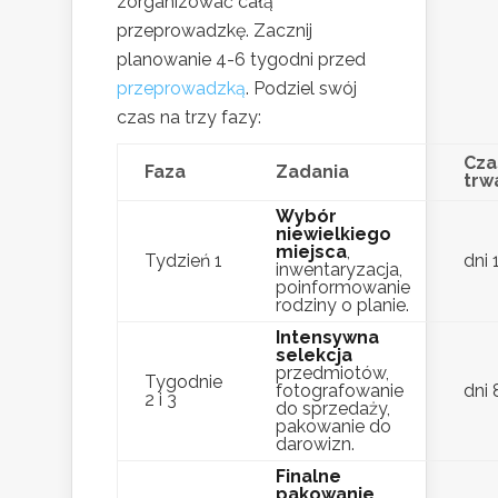
zorganizować całą
przeprowadzkę. Zacznij
planowanie 4-6 tygodni przed
przeprowadzką
. Podziel swój
czas na trzy fazy:
Cza
Faza
Zadania
trw
Wybór
niewielkiego
miejsca
,
Tydzień 1
dni 
inwentaryzacja,
poinformowanie
rodziny o planie.
Intensywna
selekcja
przedmiotów,
Tygodnie
fotografowanie
dni 
2 i 3
do sprzedaży,
pakowanie do
darowizn.
Finalne
pakowanie
,