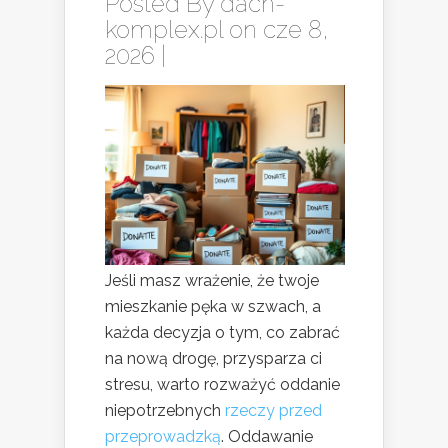
Posted By
dach-
komplex.pl
on cze 8,
2026 |
Jeśli masz wrażenie, że twoje
mieszkanie pęka w szwach, a
każda decyzja o tym, co zabrać
na nową drogę, przysparza ci
stresu, warto rozważyć oddanie
niepotrzebnych
rzeczy przed
przeprowadzką
. Oddawanie