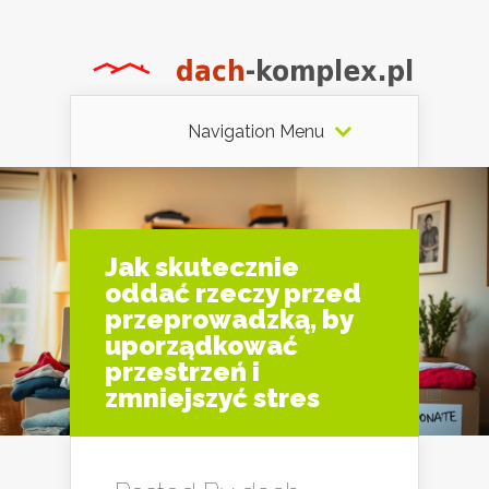
Navigation Menu
Jak skutecznie
oddać rzeczy przed
przeprowadzką, by
uporządkować
przestrzeń i
zmniejszyć stres