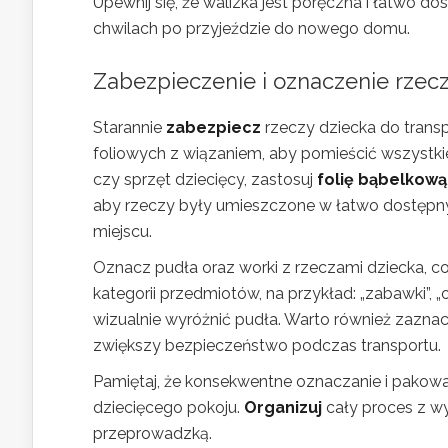
Upewnij się, że walizka jest poręczna i łatwo 
chwilach po przyjeździe do nowego domu.
Zabezpieczenie i oznaczenie rzecz
Starannie
zabezpiecz
rzeczy dziecka do transp
foliowych z wiązaniem, aby pomieścić wszystkie
czy sprzęt dziecięcy, zastosuj
folię bąbelkową
aby rzeczy były umieszczone w łatwo dostępn
miejscu.
Oznacz pudła oraz worki z rzeczami dziecka, co
kategorii przedmiotów, na przykład: „zabawki”, „
wizualnie wyróżnić pudła. Warto również zaznac
zwiększy bezpieczeństwo podczas transportu.
Pamiętaj, że konsekwentne oznaczanie i pakowa
dziecięcego pokoju.
Organizuj
cały proces z w
przeprowadzką.