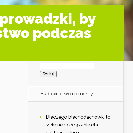
prowadzki, by
stwo podczas
Szukaj:
Budownictwo i remonty
Dlaczego blachodachówki to
świetne rozwiązanie dla
dachów jedno i