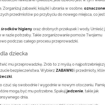
 Zorganizuj zabawki, książki i ubrania w osobne,
oznaczon
ejszych przedmiotów po przybyciu do nowego miejsca, co jest
środków higieny
oraz drobnych przekąsek i wody. Umieść 
e w razie potrzeby. Takie zorganizowanie pomoże Twojemu
ortowo podczas całego procesu przeprowadzki.
dla dziecka
atwić mu przeprowadzkę. Zrób to z myślą o najpotrzebniejsz
czucie bezpieczeństwa. Wybierz
ZABAWKI
i przedmioty, któr
ążeczki
.
gło czuć się swobodnie i wygodnie w nowym otoczeniu. Pamię
 które mogą być mu potrzebne. Spakuj
jedzenie
, takie jak
ntensywnego dnia.