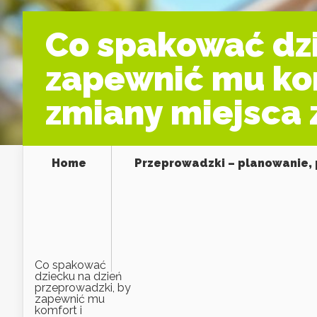
Co spakować dzi
zapewnić mu ko
zmiany miejsca 
Home
Przeprowadzki – planowanie, 
Co spakować
dziecku na dzień
przeprowadzki, by
zapewnić mu
komfort i