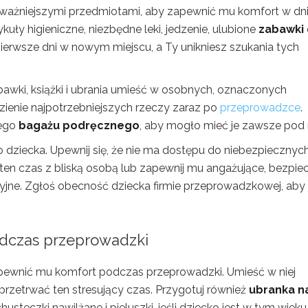
jważniejszymi przedmiotami, aby zapewnić mu komfort w dn
tykuły higieniczne, niezbędne leki, jedzenie, ulubione
zabawki
pierwsze dni w nowym miejscu, a Ty unikniesz szukania tych
bawki, książki i ubrania umieść w osobnych, oznaczonych
zienie najpotrzebniejszych rzeczy zaraz po
przeprowadzce
.
jego
bagażu podręcznego
, aby mogło mieć je zawsze pod 
dziecka. Upewnij się, że nie ma dostępu do niebezpiecznyc
 ten czas z bliską osobą lub zapewnij mu angażujące, bezpie
acyjne. Zgłoś obecność dziecka firmie przeprowadzkowej, aby
dczas przeprowadzki
apewnić mu komfort podczas przeprowadzki. Umieść w niej
rzetrwać ten stresujący czas. Przygotuj również
ubranka n
 chusteczki nawilżane i pieluszki, jeśli dziecko jest w tym wieku