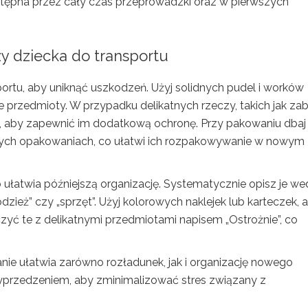
dostępna przez cały czas przeprowadzki oraz w pierwszych
y dziecka do transportu
ortu, aby uniknąć uszkodzeń. Użyj solidnych pudel i worków
 przedmioty. W przypadku delikatnych rzeczy, takich jak za
, aby zapewnić im dodatkową ochronę. Przy pakowaniu dbaj 
ych opakowaniach, co ułatwi ich rozpakowywanie w nowym
 ułatwia późniejszą organizację. Systematycznie opisz je we
odzież” czy „sprzęt”. Użyj kolorowych naklejek lub karteczek, 
zyć te z delikatnymi przedmiotami napisem „Ostrożnie”, co
nie ułatwia zarówno rozładunek, jak i organizację nowego
yprzedzeniem, aby zminimalizować stres związany z