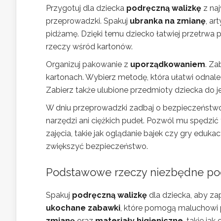
Przygotuj dla dziecka
podręczną walizkę
z na
przeprowadzki. Spakuj
ubranka na zmianę
, ar
pidżamę. Dzięki temu dziecko łatwiej przetrwa 
rzeczy wśród kartonów.
Organizuj pakowanie z
uporządkowaniem
. Za
kartonach. Wybierz metodę, która ułatwi odnale
Zabierz także ulubione przedmioty dziecka do 
W dniu przeprowadzki zadbaj o bezpieczeństwo 
narzędzi ani ciężkich pudeł. Pozwól mu spędzić
zajęcia, takie jak oglądanie bajek czy gry eduk
zwiększyć bezpieczeństwo.
Podstawowe rzeczy niezbędne po
Spakuj
podręczną walizkę
dla dziecka, aby z
ukochane zabawki
, które pomogą maluchowi p
zmianę
oraz
materiały higieniczne
, takie jak