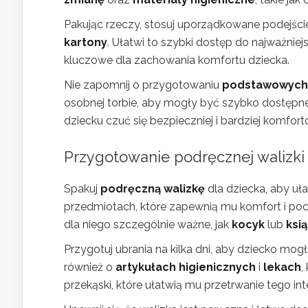
Pakując rzeczy, stosuj uporządkowane podejście.
kartony
. Ułatwi to szybki dostęp do najważni
kluczowe dla zachowania komfortu dziecka.
Nie zapomnij o przygotowaniu
podstawowych 
osobnej torbie, aby mogły być szybko dostępn
dziecku czuć się bezpieczniej i bardziej komf
Przygotowanie podręcznej walizki 
Spakuj
podręczną walizkę
dla dziecka, aby uł
przedmiotach, które zapewnią mu komfort i po
dla niego szczególnie ważne, jak
kocyk
lub
ksi
Przygotuj ubrania na kilka dni, aby dziecko mo
również o
artykułach higienicznych
i
lekach
,
przekąski, które ułatwią mu przetrwanie tego i