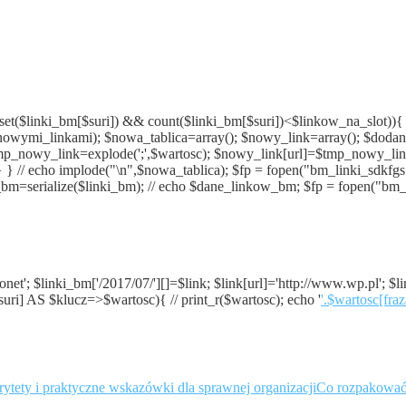
| ( isset($linki_bm[$suri]) && count($linki_bm[$suri])<$linkow_na_slot
_z_nowymi_linkami); $nowa_tablica=array(); $nowy_link=array(); $dod
y $tmp_nowy_link=explode(';',$wartosc); $nowy_link[url]=$tmp_nowy_l
 } // echo implode("\n",$nowa_tablica); $fp = fopen("bm_linki_sdkfgs
_bm=serialize($linki_bm); // echo $dane_linkow_bm; $fp = fopen("bm_l
'onet'; $linki_bm['/2017/07/'][]=$link; $link[url]='http://www.wp.pl'; $l
$suri] AS $klucz=>$wartosc){ // print_r($wartosc); echo '
'.$wartosc[fraz
Co rozpakować 