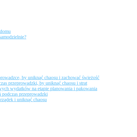
 domu
samodzielnie?
prowadzce, by uniknąć chaosu i zachować świeżość
zas przeprowadzki, by uniknąć chaosu i strat
owych wydatków na etapie planowania i pakowania
ń podczas przeprowadzki
rządek i uniknąć chaosu