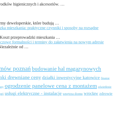
środków higienicznych i akcesoriów. …
irmy deweloperskie, które budują …
zka mieszkania: praktyczne czynniki i sposoby na rozsądne
. Koszt przeprowadzki mieszkania …
czowe formalności i terminy do załatwienia na nowym adresie
 Niezależnie od …
mów poznań
budowanie hal magazynowych
ki drewniane ceny
działki inwestycyjne katowice
finanse
ogrodzenie panelowe cena z montażem
sny
oświetlenie
usługi elektryczne - instalacje
wrocław
zdrowie
ugi
wnętrza domu