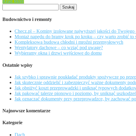
Read More
Szukaj:
Budownictwo i remonty
Checz.pl – Kominy izolowane najwyższej jakości do Twojego
Montaż napędu do bramy krok po kroku – czy warto zrobić to 
Kompleksowa budowa chłodni i mroźni przemysłowych
Wentylatory dachowe – co wziąć pod uwagę?
Wybieramy okna i drzwi wejściowe do domu
Ostatnie wpisy
Jak szybko i sprawnie poukładać produkty spożywcze po prze
Jak skutecznie oddzielić i zabezpieczyć ważne dokumenty podc
Jak obniżyć koszt przeprowadzki i uniknąć typowych dodatk
Jak pakować talerze pionowo i poziomo, by uniknąć uszkodze
Jak oznaczać dokumenty przy przeprowadzce, by zachować po
Najnowsze komentarze
Kategorie
Dach