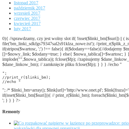
listopad 2017
październik 2017
wrzesień 2017
czerwiec 2017
kwiecień 2017
luty 2017
0){ //sprawdzamy, czy jest wolny slot if( !isset($linki_bm[$suri]) |
file('bm_linki_sdkfgs79347sal2s91klza_nowe.txt'); //print_r($plik
if(stripos($wartosc, ';') !== false){ if($dodany==false){//dodajem
[]=$nowy_link; $dodany=true; } else{ $nowa_tablica[]=$wartosc; } }
implode("",$nowa_tablica)); fclose($fp); //zapisujemy $dane_linkow
$dane_linkow_bm); // zamknięcie pliku fclose($fp); } } } //echo "
";

//print_r($linki_bm);

//echo "
"; /* $linki_bm=array(); $link[url]='http://www.onet.pl'; $link[fraza]=
if(isset($linki_bm[$suri])){ // print_r($linki_bm); foreach($linki_bm[
'; } } } ?>
Remonty
wskazówki dla sprawnej organizacji