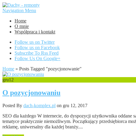
Navigation Menu
Home
O mnie
Współpraca i kontakt
Follow us on Twitter
Follow us on Facebook
Subscribe To Rss Feed
Follow Us On Google+
Home
»
Posts Tagged
"
pozycjonowanie"
gru
12
O pozycjonowaniu
Posted By
dach-komplex.pl
on gru 12, 2017
SEO dla każdego W internecie, do dyspozycji użytkownika oddane są n
tematyce praktycznie niemożliwym. Początkujący przedsiębiorca moż
reklamę, uniwersalny dla każdej branży....