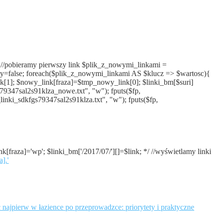
)){ //pobieramy pierwszy link $plik_z_nowymi_linkami =
any=false; foreach($plik_z_nowymi_linkami AS $klucz => $wartosc){
ink[1]; $nowy_link[fraza]=$tmp_nowy_link[0]; $linki_bm[$suri]
79347sal2s91klza_nowe.txt", "w"); fputs($fp,
inki_sdkfgs79347sal2s91klza.txt", "w"); fputs($fp,
ink[fraza]='wp'; $linki_bm['/2017/07/'][]=$link; */ //wyświetlamy linki
a].'
najpierw w łazience po przeprowadzce: priorytety i praktyczne