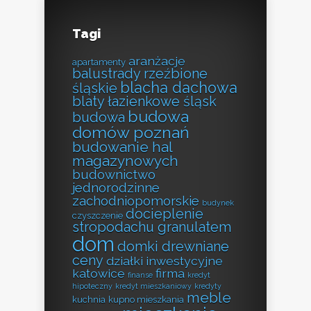
Tagi
aranżacje
apartamenty
balustrady rzeźbione
blacha dachowa
śląskie
blaty łazienkowe śląsk
budowa
budowa
domów poznań
budowanie hal
magazynowych
budownictwo
jednorodzinne
zachodniopomorskie
budynek
docieplenie
czyszczenie
stropodachu granulatem
dom
domki drewniane
ceny
działki inwestycyjne
katowice
firma
finanse
kredyt
hipoteczny
kredyt mieszkaniowy
kredyty
meble
kuchnia
kupno mieszkania