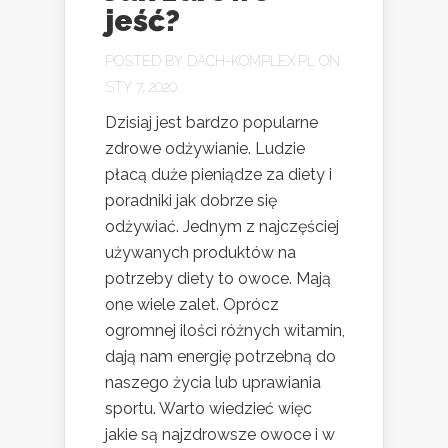
jeść?
POSTED BY
DACH-KOMPLEX.PL
ON
STY 7, 2020
Dzisiaj jest bardzo popularne
zdrowe odżywianie. Ludzie
płacą duże pieniądze za diety i
poradniki jak dobrze się
odżywiać. Jednym z najczęściej
używanych produktów na
potrzeby diety to owoce. Mają
one wiele zalet. Oprócz
ogromnej ilości różnych witamin,
dają nam energię potrzebną do
naszego życia lub uprawiania
sportu. Warto wiedzieć więc
jakie są najzdrowsze owoce i w