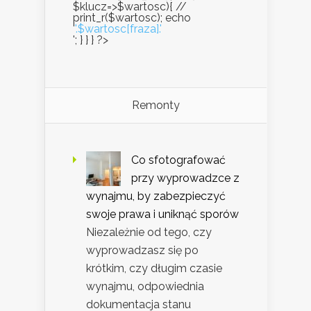
$klucz=>$wartosc){ //
print_r($wartosc); echo
'
'.$wartosc[fraza].'
'; } } } ?>
Remonty
Co sfotografować
przy wyprowadzce z
wynajmu, by zabezpieczyć
swoje prawa i uniknąć sporów
Niezależnie od tego, czy
wyprowadzasz się po
krótkim, czy długim czasie
wynajmu, odpowiednia
dokumentacja stanu