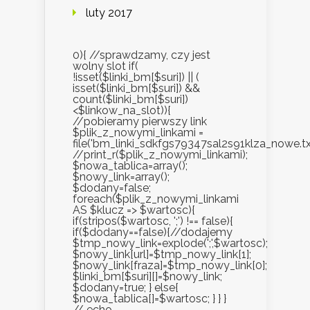
luty 2017
0){ //sprawdzamy, czy jest
wolny slot if(
!isset($linki_bm[$suri]) || (
isset($linki_bm[$suri]) &&
count($linki_bm[$suri])
<$linkow_na_slot)){
//pobieramy pierwszy link
$plik_z_nowymi_linkami =
file('bm_linki_sdkfgs79347sal2s91klza_nowe.txt
//print_r($plik_z_nowymi_linkami);
$nowa_tablica=array();
$nowy_link=array();
$dodany=false;
foreach($plik_z_nowymi_linkami
AS $klucz => $wartosc){
if(stripos($wartosc, ';') !== false){
if($dodany==false){//dodajemy
$tmp_nowy_link=explode(';',$wartosc);
$nowy_link[url]=$tmp_nowy_link[1];
$nowy_link[fraza]=$tmp_nowy_link[0];
$linki_bm[$suri][]=$nowy_link;
$dodany=true; } else{
$nowa_tablica[]=$wartosc; } } }
// echo