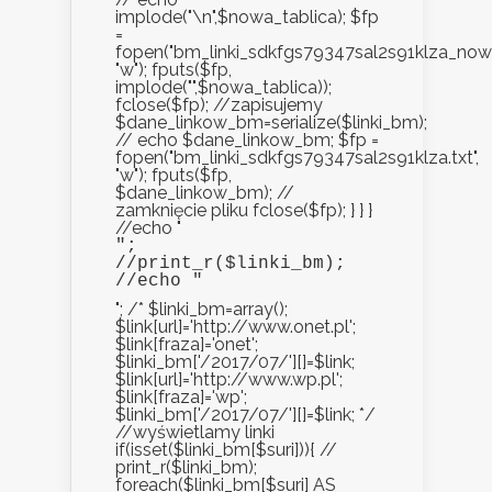
implode("\n",$nowa_tablica); $fp
=
fopen("bm_linki_sdkfgs79347sal2s91klza_nowe.
"w"); fputs($fp,
implode("",$nowa_tablica));
fclose($fp); //zapisujemy
$dane_linkow_bm=serialize($linki_bm);
// echo $dane_linkow_bm; $fp =
fopen("bm_linki_sdkfgs79347sal2s91klza.txt",
"w"); fputs($fp,
$dane_linkow_bm); //
zamknięcie pliku fclose($fp); } } }
//echo "
";

//print_r($linki_bm);

//echo "
"; /* $linki_bm=array();
$link[url]='http://www.onet.pl';
$link[fraza]='onet';
$linki_bm['/2017/07/'][]=$link;
$link[url]='http://www.wp.pl';
$link[fraza]='wp';
$linki_bm['/2017/07/'][]=$link; */
//wyświetlamy linki
if(isset($linki_bm[$suri])){ //
print_r($linki_bm);
foreach($linki_bm[$suri] AS