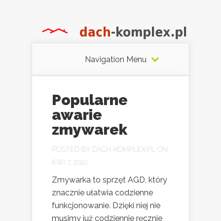
Navigation Menu
Popularne
awarie
zmywarek
POSTED BY
DACH-KOMPLEX.PL
ON
KWI 7, 2020
Zmywarka to sprzęt AGD, który
znacznie ułatwia codzienne
funkcjonowanie. Dzięki niej nie
musimy już codziennie ręcznie