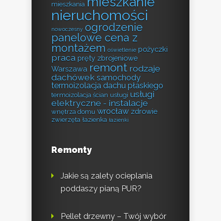
mieszkanie
mieszkania
nieruchomości
ogrodzenie
nowoczesny
panelowe cena z
montażem
pożyczki
oświetlenie
praca
pręty zbrojeniowe
remont
rodzaje
Warszawa
dachówek
samochody
termoizolacja dachu płaskiego
usługi
termoizolacja ścian
usługi
elektryczne - instalacje
wrocław
zdrowie
wnętrza domu
zwierzęta
łazienka
łazienki
Remonty
Jakie są zalety ocieplania
poddaszy pianą PUR?
Pellet drzewny – Twój wybór