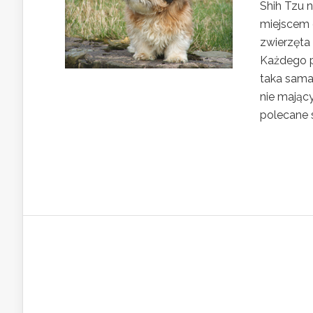
Shih Tzu 
miejscem 
zwierzęta
Każdego p
taka sama
nie mający
polecane 