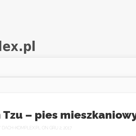
 Tzu – pies mieszkaniow
Y
DACH-KOMPLEX.PL
ON GRU 2, 2017