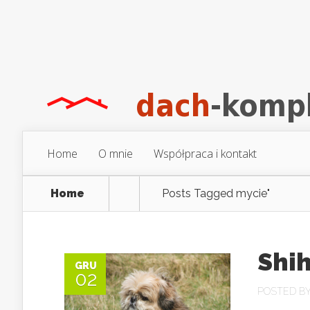
Home
O mnie
Współpraca i kontakt
Home
Posts Tagged
mycie"
Shih
GRU
02
POSTED B