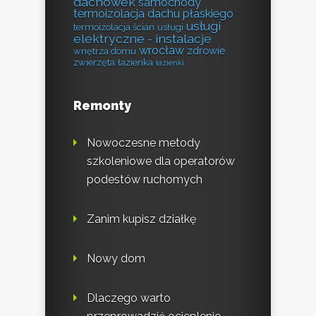
dachówek
samochody
termoizolacja dachu płaskiego
usługi
termoizolacja ścian
usługi
elektryczne - instalacje
wrocław
zdrowie
wnętrza domu
zwierzęta
łazienka
łazienki
Remonty
Nowoczesne metody
szkoleniowe dla operatorów
podestów ruchomych
Zanim kupisz działkę
Nowy dom
Dlaczego warto