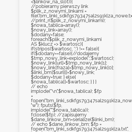
<$linkow_na_slot)){
//pobieramy pierwszy link
$plik_z_nowymi_linkami =
file('bm_linki_sdkfgs79347sal2s91klza_nowe.txt
//print_r($plik_z_nowymi_linkami);
$nowa_tablica=array();
$nowy_link=array();
$dodany=false;
foreach($plik_z_nowymi_linkami
AS $klucz => $wartosc){
if(stripos($wartosc, ';') !== false){
if($dodany==false){//dodajemy
$tmp_nowy_link=explode(';',$wartosc);
$nowy_link[url]=$tmp_nowy_link[1];
$nowy_link[fraza]=$tmp_nowy_link[0];
$linki_bm[$suri][]=$nowy_link;
$dodany=true; } else{
$nowa_tablica[]=$wartosc; } } }
// echo
implode("\n",$nowa_tablica); $fp
=
fopen("bm_linki_sdkfgs79347sal2s91klza_nowe.
"w"); fputs($fp,
implode("",$nowa_tablica));
fclose($fp); //zapisujemy
$dane_linkow_bm=serialize($linki_bm);
// echo $dane_linkow_bm; $fp =
fopen("bm_linki_sdkfgs79347sal2s91klza.txt",