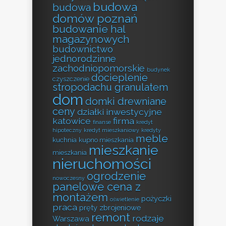
budowa
budowa
domów poznań
budowanie hal
magazynowych
budownictwo
jednorodzinne
zachodniopomorskie
budynek
docieplenie
czyszczenie
stropodachu granulatem
dom
domki drewniane
ceny
działki inwestycyjne
katowice
firma
finanse
kredyt
hipoteczny
kredyt mieszkaniowy
kredyty
meble
kuchnia
kupno mieszkania
mieszkanie
mieszkania
nieruchomości
ogrodzenie
nowoczesny
panelowe cena z
montażem
pożyczki
oświetlenie
praca
pręty zbrojeniowe
remont
rodzaje
Warszawa