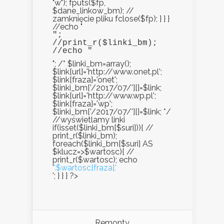
"w"); fputs($fp,
$dane_linkow_bm); //
zamknięcie pliku fclose($fp); } } }
//echo "
";

//print_r($linki_bm);

//echo "
"; /* $linki_bm=array();
$link[url]='http://www.onet.pl';
$link[fraza]='onet';
$linki_bm['/2017/07/'][]=$link;
$link[url]='http://www.wp.pl';
$link[fraza]='wp';
$linki_bm['/2017/07/'][]=$link; */
//wyświetlamy linki
if(isset($linki_bm[$suri])){ //
print_r($linki_bm);
foreach($linki_bm[$suri] AS
$klucz=>$wartosc){ //
print_r($wartosc); echo
'
'.$wartosc[fraza].'
'; } } } ?>
Remonty