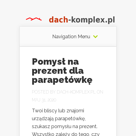
Navigation Menu
Pomysł na
prezent dla
parapetówkę
POSTED BY
DACH-KOMPLEX.PL
ON
MAJ 31, 2020
Twoi bliscy lub znajomi
urządzają parapetówkę,
szukasz pomysłu na prezent.
Wszystko zależy do tego, czy