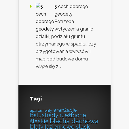
5 cech dobrego
geodety
Potrzeba
wytyczenia granic
działki, podziału gruntu
otrzymanego w spadku, czy
przygotowania wyrysów i
map pod budowę domu
wiąże się z …
Tagi
aranżacje
apartamenty
balustrady rzeźbione
blacha dachowa
śląskie
blaty łazienkowe śląsk