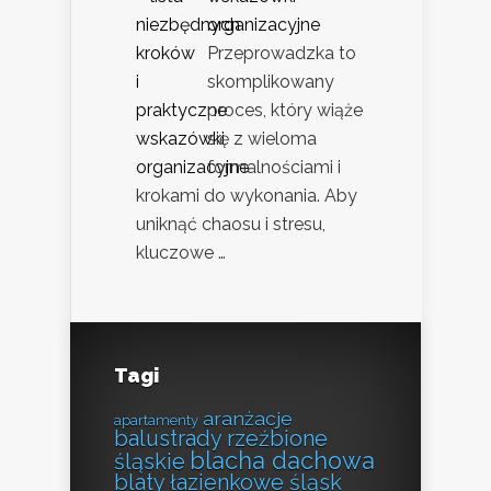
organizacyjne
Przeprowadzka to
skomplikowany
proces, który wiąże
się z wieloma
formalnościami i
krokami do wykonania. Aby
uniknąć chaosu i stresu,
kluczowe …
Tagi
aranżacje
apartamenty
balustrady rzeźbione
blacha dachowa
śląskie
blaty łazienkowe śląsk