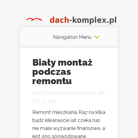
Navigation Menu
Biały montaż
podczas
remontu
POSTED BY
DACH-KOMPLEX.PL
ON
CZE 11, 2021
Remont mieszkania Raz na kilka
bądź kilkanaście lat czeka nas
nie małe wyzwanie finansowe, a
jest ono spowodowane