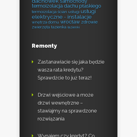
dachówek
samochody
termoizolacja dachu płaskiego
usługi
termoizolacja ścian
usługi
elektryczne - instalacje
wrocław
zdrowie
wnętrza domu
zwierzęta
łazienka
łazienki
Remonty
Zastanawiacie się jaka będzie
wasza rata kredytu?
Sprawdźcie to już teraz!
Drzwi wejściowe a może
drzwi wewnętrzne –
stawiajmy na sprawdzone
rozwiązania
Wynajem czy kredyt? Co