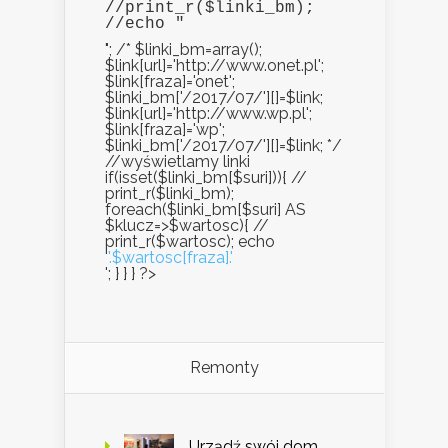
//print_r($linki_bm);

//echo "
"; /* $linki_bm=array();
$link[url]='http://www.onet.pl';
$link[fraza]='onet';
$linki_bm['/2017/07/'][]=$link;
$link[url]='http://www.wp.pl';
$link[fraza]='wp';
$linki_bm['/2017/07/'][]=$link; */
//wyświetlamy linki
if(isset($linki_bm[$suri])){ //
print_r($linki_bm);
foreach($linki_bm[$suri] AS
$klucz=>$wartosc){ //
print_r($wartosc); echo
'
'.$wartosc[fraza].'
'; } } } ?>
Remonty
Urządź swój dom.