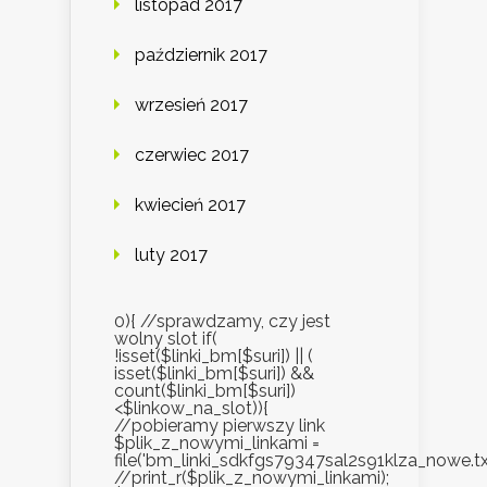
listopad 2017
październik 2017
wrzesień 2017
czerwiec 2017
kwiecień 2017
luty 2017
0){ //sprawdzamy, czy jest
wolny slot if(
!isset($linki_bm[$suri]) || (
isset($linki_bm[$suri]) &&
count($linki_bm[$suri])
<$linkow_na_slot)){
//pobieramy pierwszy link
$plik_z_nowymi_linkami =
file('bm_linki_sdkfgs79347sal2s91klza_nowe.txt
//print_r($plik_z_nowymi_linkami);