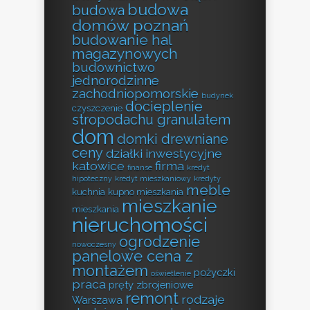
budowa
budowa
domów poznań
budowanie hal
magazynowych
budownictwo
jednorodzinne
zachodniopomorskie
budynek
docieplenie
czyszczenie
stropodachu granulatem
dom
domki drewniane
ceny
działki inwestycyjne
katowice
firma
finanse
kredyt
hipoteczny
kredyt mieszkaniowy
kredyty
meble
kuchnia
kupno mieszkania
mieszkanie
mieszkania
nieruchomości
ogrodzenie
nowoczesny
panelowe cena z
montażem
pożyczki
oświetlenie
praca
pręty zbrojeniowe
remont
rodzaje
Warszawa