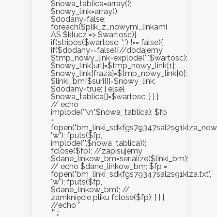
$nowa_tablica=array();
$nowy_link=array();
$dodany=false;
foreach($plik_z_nowymi_linkami
AS $klucz => $wartosc){
if(stripos($wartosc, ';') !== false){
if($dodany==false){//dodajemy
$tmp_nowy_link=explode(';',$wartosc);
$nowy_link[url]=$tmp_nowy_link[1];
$nowy_link[fraza]=$tmp_nowy_link[0];
$linki_bm[$suri][]=$nowy_link;
$dodany=true; } else{
$nowa_tablica[]=$wartosc; } } }
// echo
implode("\n",$nowa_tablica); $fp
=
fopen("bm_linki_sdkfgs79347sal2s91klza_nowe.
"w"); fputs($fp,
implode("",$nowa_tablica));
fclose($fp); //zapisujemy
$dane_linkow_bm=serialize($linki_bm);
// echo $dane_linkow_bm; $fp =
fopen("bm_linki_sdkfgs79347sal2s91klza.txt",
"w"); fputs($fp,
$dane_linkow_bm); //
zamknięcie pliku fclose($fp); } } }
//echo "
";
