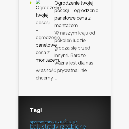
Ogrodzenie twojej
posesji – ogrodzenie
panelowe cena z
montażem.
W naszym kraju od
pokoleń ludzie
grodzą się przed
innymi. Bardzo
ważna jest dla nas
własność prywatna i nie
chcemy, …
Tagi
aranżacje
apartamenty
balustrady rzeźbione