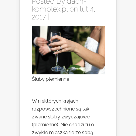
Posted By
dach-
komplex.pl
on lut 4,
2017 |
Śluby plemienne
W niektórych krajach
rozpowszechnione są tak
zwane śluby zwyczajowe
(plemienne). Nie chodzi tu o
zwykłe mieszkanie ze sobą