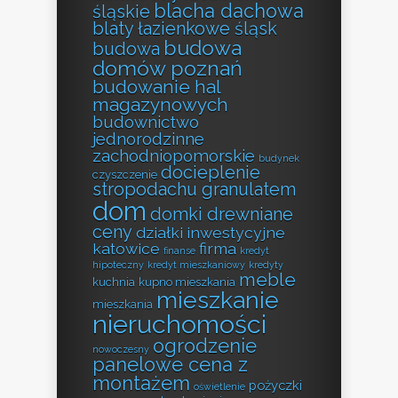
blacha dachowa
śląskie
blaty łazienkowe śląsk
budowa
budowa
domów poznań
budowanie hal
magazynowych
budownictwo
jednorodzinne
zachodniopomorskie
budynek
docieplenie
czyszczenie
stropodachu granulatem
dom
domki drewniane
ceny
działki inwestycyjne
katowice
firma
finanse
kredyt
hipoteczny
kredyt mieszkaniowy
kredyty
meble
kuchnia
kupno mieszkania
mieszkanie
mieszkania
nieruchomości
ogrodzenie
nowoczesny
panelowe cena z
montażem
pożyczki
oświetlenie