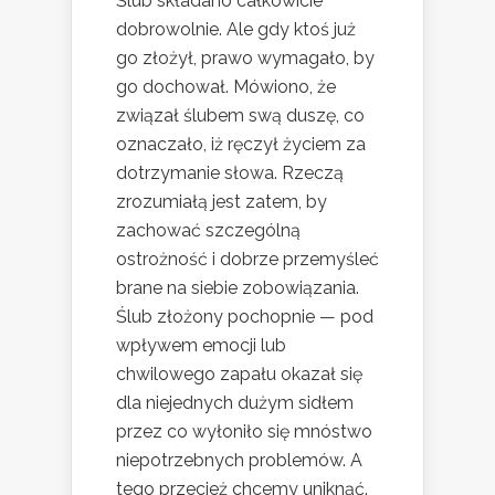
Ślub składano całkowicie
dobrowolnie. Ale gdy ktoś już
go złożył, prawo wymagało, by
go dochował. Mówiono, że
związał ślubem swą duszę, co
oznaczało, iż ręczył życiem za
dotrzymanie słowa. Rzeczą
zrozumiałą jest zatem, by
zachować szczególną
ostrożność i dobrze przemyśleć
brane na siebie zobowiązania.
Ślub złożony pochopnie — pod
wpływem emocji lub
chwilowego zapału okazał się
dla niejednych dużym sidłem
przez co wyłoniło się mnóstwo
niepotrzebnych problemów. A
tego przecież chcemy uniknąć.