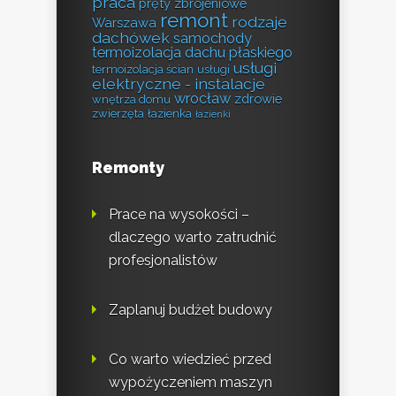
praca
pręty zbrojeniowe
remont
rodzaje
Warszawa
dachówek
samochody
termoizolacja dachu płaskiego
usługi
termoizolacja ścian
usługi
elektryczne - instalacje
wrocław
zdrowie
wnętrza domu
zwierzęta
łazienka
łazienki
Remonty
Prace na wysokości –
dlaczego warto zatrudnić
profesjonalistów
Zaplanuj budżet budowy
Co warto wiedzieć przed
wypożyczeniem maszyn