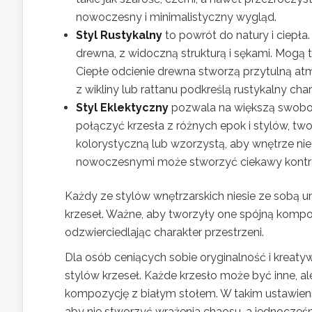
nowoczesny i minimalistyczny wygląd.
Styl Rustykalny
to powrót do natury i ciepła.
drewna, z widoczną strukturą i sękami. Mogą to
Ciepłe odcienie drewna stworzą przytulną atm
z wikliny lub rattanu podkreślą rustykalny cha
Styl Eklektyczny
pozwala na większą swobod
połączyć krzesła z różnych epok i stylów, t
kolorystyczną lub wzorzystą, aby wnętrze nie
nowoczesnymi może stworzyć ciekawy kontras
Każdy ze stylów wnętrzarskich niesie ze sobą 
krzeseł. Ważne, aby tworzyły one spójną kompo
odzwierciedlając charakter przestrzeni.
Dla osób ceniących sobie oryginalność i kre
stylów krzeseł. Każde krzesło może być inne, a
kompozycję z białym stołem. W takim ustawieniu 
aby nie stworzyć wrażenia chaosu, a jednocześn