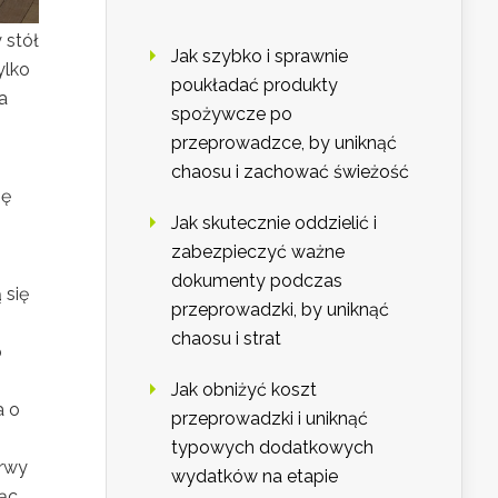
 stół
Jak szybko i sprawnie
ylko
poukładać produkty
a
spożywcze po
przeprowadzce, by uniknąć
chaosu i zachować świeżość
ię
Jak skutecznie oddzielić i
zabezpieczyć ważne
dokumenty podczas
 się
przeprowadzki, by uniknąć
chaosu i strat
b
Jak obniżyć koszt
a o
przeprowadzki i uniknąć
typowych dodatkowych
arwy
wydatków na etapie
ząc