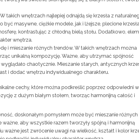
 W takich wnętrzach najlepiej odnajdą się krzesła z naturalne
 być masywne, ciężkie modele, jak i lżejsze, plecione krzesła
osferę, kontrastując z chłodną bielą stołu. Dodatkowo, ele
rakter wnętrza.
ę i mieszanie różnych trendów. W takich wnętrzach można
worząc unikalną kompozycję. Ważne, aby utrzymać spójność
 wyglądało chaotycznie. Mieszanie starych, antycznych krze
t i dodać wnętrzu indywidualnego charakteru.
unikalne cechy, które można podkreślić poprzez odpowiedni 
zycję z dużym białym stołem, tworząc harmonijną całość i
atywność, doskonałym pomysłem może być mieszanie różnych
le ważne, aby wszystkie razem tworzyły spójną i harmonijną
ważne jest zwrócenie uwagi na wielkość, kształt i kolor krze
ie podkreślić indywidualny charakter wnętrza.