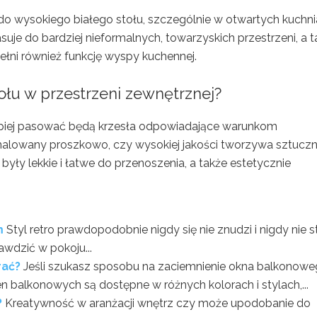
 wysokiego białego stołu, szczególnie w otwartych kuchn
asuje do bardziej nieformalnych, towarzyskich przestrzeni, a 
ełni również funkcję wyspy kuchennej.
ołu w przestrzeni zewnętrznej?
jlepiej pasować będą krzesła odpowiadające warunkom
l malowany proszkowo, czy wysokiej jakości tworzywa sztucz
yły lekkie i łatwe do przenoszenia, a także estetycznie
m
Styl retro prawdopodobnie nigdy się nie znudzi i nigdy nie s
awdzić w pokoju...
rać?
Jeśli szukasz sposobu na zaciemnienie okna balkonowe
n balkonowych są dostępne w różnych kolorach i stylach,...
?
Kreatywność w aranżacji wnętrz czy może upodobanie do