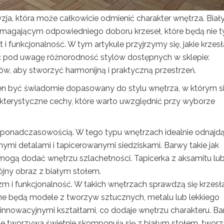
ja, która może całkowicie odmienić charakter wnętrza. Biały
ymagającym odpowiedniego doboru krzeseł, które będą nie t
i funkcjonalność. W tym artykule przyjrzymy się, jakie krzesł
orąc pod uwagę różnorodność stylów dostępnych w sklepie:
tów, aby stworzyć harmonijną i praktyczną przestrzeń.
ien być świadomie dopasowany do stylu wnętrza, w którym s
akterystyczne cechy, które warto uwzględnić przy wyborze
i ponadczasowością. W tego typu wnętrzach idealnie odnajdą
mi detalami i tapicerowanymi siedziskami. Barwy takie jak
 mogą dodać wnętrzu szlachetności. Tapicerka z aksamitu lu
ójny obraz z białym stołem.
izm i funkcjonalność. W takich wnętrzach sprawdzą się krzesł
alne będą modele z tworzyw sztucznych, metalu lub lekkiego
 innowacyjnymi kształtami, co dodaje wnętrzu charakteru. B
yste tworzywa świetnie skomponują się z białym stołem, twor