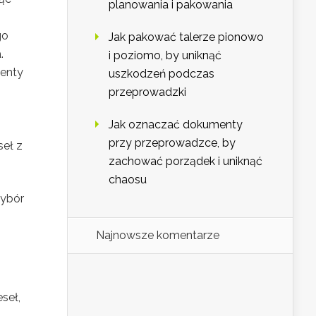
planowania i pakowania
go
Jak pakować talerze pionowo
.
i poziomo, by uniknąć
menty
uszkodzeń podczas
przeprowadzki
Jak oznaczać dokumenty
przy przeprowadzce, by
seł z
zachować porządek i uniknąć
chaosu
wybór
Najnowsze komentarze
seł,