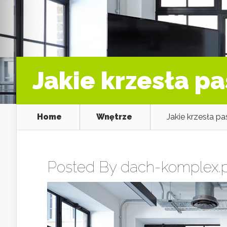
Jakie krzesła pa
Home
Wnętrze
Jakie krzesła pa
Posted By
dach-komplex.p