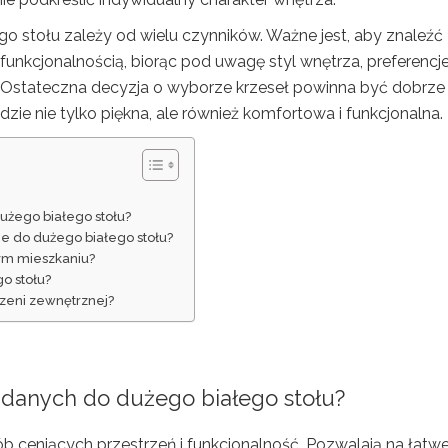
o stołu zależy od wielu czynników. Ważne jest, aby znaleźć
funkcjonalnością, biorąc pod uwagę styl wnętrza, preferencj
. Ostateczna decyzja o wyborze krzeseł powinna być dobrze
zie nie tylko piękna, ale również komfortowa i funkcjonalna.
dużego białego stołu?
e do dużego białego stołu?
łym mieszkaniu?
o stołu?
rzeni zewnętrznej?
ładanych do dużego białego stołu?
ób ceniących przestrzeń i funkcjonalność. Pozwalają na łatw