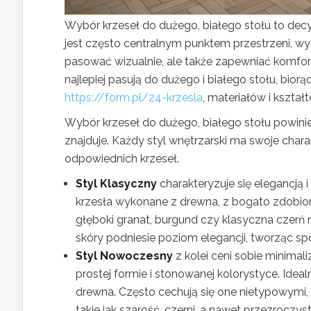
Wybór krzeseł do dużego, białego stołu to decyz
jest często centralnym punktem przestrzeni, w
pasować wizualnie, ale także zapewniać komfort 
najlepiej pasują do dużego i białego stołu, bi
https://form.pl/24-krzesla
, materiałów i kształ
Wybór krzeseł do dużego, białego stołu powin
znajduje. Każdy styl wnętrzarski ma swoje char
odpowiednich krzeseł.
Styl Klasyczny
charakteryzuje się elegancją 
krzesła wykonane z drewna, z bogato zdobiony
głęboki granat, burgund czy klasyczna czerń
skóry podniesie poziom elegancji, tworząc sp
Styl Nowoczesny
z kolei ceni sobie minimal
prostej formie i stonowanej kolorystyce. Ide
drewna. Często cechują się one nietypowymi,
takie jak szarość, czerni, a nawet przezrocz