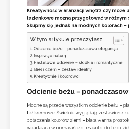
Kreatywność w aranżacji wnętrz czy może 
łazienkowe można przygotować w różnym st
Skupmy się jednak na modnych kolorach – 
W tym artykule przeczytasz
Odcienie beżu – ponadczasowa elegancja
Inspiracje naturą
Pastelowe odcienie – słodkie i romantyczne
Biel i czerń – zestaw idealny
Kreatywnie i kolorowo!
Odcienie beżu – ponadczasow
Modne są przede wszystkim odcienie beżu – pia
też kremowe. Świetnie wyglądają zestawione ze s
połączenia kolorów ziemi – biała wanna prost
wpadającą w pomarańczę terakotę, do tego ziele