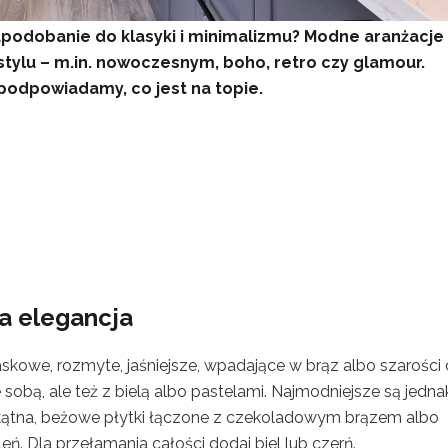
upodobanie do klasyki i minimalizmu? Modne aranżacje
ylu – m.in. nowoczesnym, boho, retro czy glamour.
podpowiadamy, co jest na topie.
a elegancja
skowe, rozmyte, jaśniejsze, wpadające w brąz albo szarości
obą, ale też z bielą albo pastelami. Najmodniejsze są jedna
okątna, beżowe płytki łączone z czekoladowym brązem albo
ń. Dla przełamania całości dodaj biel lub czerń.