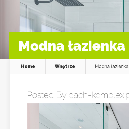
Modna łazienka –
Home
Wnętrze
Modna łazienka –
Posted By
dach-komplex.p