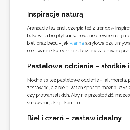
Inspiracje naturą
Aranżacje łazienek czerpią też z trendów insp
bukowe albo płytki inspirowane drewnem są m
bieli oraz beżu – jak
wanna
akrylowa czy umywal
olejowanie skutecznie zabezpiecza drewno prz
Pastelowe odcienie – słodkie 
Modne są też pastelowe odcienie – jak morela, pu
zestawiać je z bielą. W ten sposób można uzyska
czy prowansalskich. Aby nie przesłodzić, możes
surowymi, jak np. kamień.
Biel i czerń – zestaw idealny