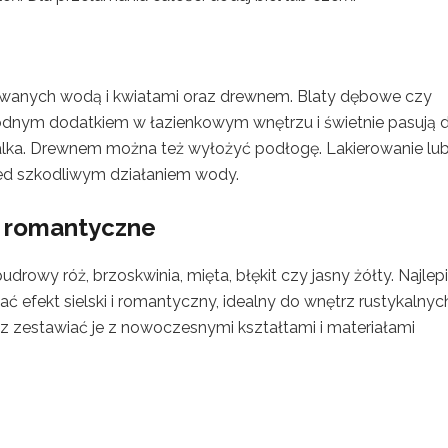
irowanych wodą i kwiatami oraz drewnem. Blaty dębowe czy
odnym dodatkiem w łazienkowym wnętrzu i świetnie pasują 
ka. Drewnem można też wyłożyć podłogę. Lakierowanie lu
ed szkodliwym działaniem wody.
i romantyczne
drowy róż, brzoskwinia, mięta, błękit czy jasny żółty. Najlepi
ć efekt sielski i romantyczny, idealny do wnętrz rustykalnyc
z zestawiać je z nowoczesnymi kształtami i materiałami