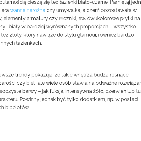
larnością cieszą się też łazienki biało-czarne. Pamiętaj jedn
biała
wanna narożna
czy umywalka, a czerń pozostawała w
 elementy armatury czy ręczniki, ew. dwukolorowe płytki na
ny i biały w bardziej wyrównanych proporcjach – wszystko
eż złoty, który nawiąże do stylu glamour, również bardzo
onnych łazienkach.
owsze trendy pokazują, że takie wnętrza budzą rosnące
zarości czy bieli, ale wiele osób stawia na odważne rozwiązan
oczyste barwy – jak fuksja, intensywna żółć, czerwień lub tu
arakteru. Powinny jednak być tylko dodatkiem, np. w postaci
ch bibelotów.