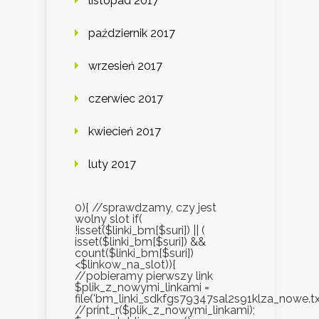
listopad 2017
październik 2017
wrzesień 2017
czerwiec 2017
kwiecień 2017
luty 2017
0){ //sprawdzamy, czy jest
wolny slot if(
!isset($linki_bm[$suri]) || (
isset($linki_bm[$suri]) &&
count($linki_bm[$suri])
<$linkow_na_slot)){
//pobieramy pierwszy link
$plik_z_nowymi_linkami =
file('bm_linki_sdkfgs79347sal2s91klza_nowe.txt
//print_r($plik_z_nowymi_linkami);