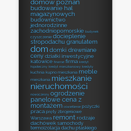
domów poznań
budowanie hal
magazynowych
budownictwo
jednorodzinne
zachodniopomorskie
budynek
docieplenie
czyszczenie
stropodachu granulatem
dom
domki drewniane
ceny
działki inwestycyjne
katowice
firma
finanse
kredyt
hipoteczny
kredyt mieszkaniowy
kredyty
meble
kuchnia
kupno mieszkania
mieszkanie
mieszkania
nieruchomości
ogrodzenie
nowoczesny
panelowe cena z
montażem
pożyczki
oświetlenie
praca
pręty zbrojeniowe
remont
rodzaje
Warszawa
dachówek
samochody
termoizolacja dachu płaskiego