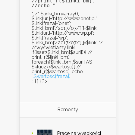
//print_r($linki_bm);

//echo "
"; /* $linki_bm=array();
$link[url]='http://www.onet.pl';
$link[fraza]='onet';
$linki_bm['/2017/07/'][]=$link;
$link[url]='http://www.wp.pl';
$link[fraza]='wp';
$linki_bm['/2017/07/'][]=$link; */
//wyświetlamy linki
if(isset($linki_bm[$suri])){ //
print_r($linki_bm);
foreach($linki_bm[$suri] AS
$klucz=>$wartosc){ //
print_r($wartosc); echo
'
'.$wartosc[fraza].'
'; } } } ?>
Remonty
Prace na wysokości