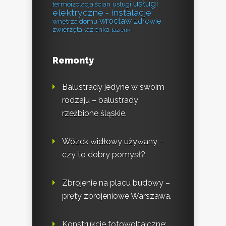
usługi
termoizolacja ścian
usługi
elektryczne - instalacje
wrocław
zdrowie
wnętrza domu
zwierzęta
łazienka
łazienki
Remonty
Balustrady jedyne w swoim
rodzaju – balustrady
rzeźbione śląskie.
Wózek widłowy używany –
czy to dobry pomysł?
Zbrojenie na placu budowy –
pręty zbrojeniowe Warszawa.
Konstrukcje fotowoltaiczne: