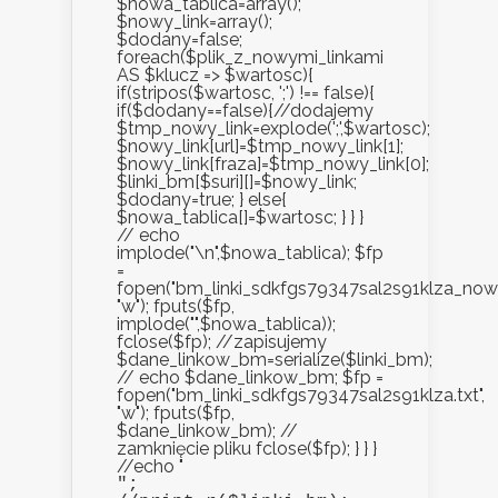
$nowa_tablica=array();
$nowy_link=array();
$dodany=false;
foreach($plik_z_nowymi_linkami
AS $klucz => $wartosc){
if(stripos($wartosc, ';') !== false){
if($dodany==false){//dodajemy
$tmp_nowy_link=explode(';',$wartosc);
$nowy_link[url]=$tmp_nowy_link[1];
$nowy_link[fraza]=$tmp_nowy_link[0];
$linki_bm[$suri][]=$nowy_link;
$dodany=true; } else{
$nowa_tablica[]=$wartosc; } } }
// echo
implode("\n",$nowa_tablica); $fp
=
fopen("bm_linki_sdkfgs79347sal2s91klza_nowe.
"w"); fputs($fp,
implode("",$nowa_tablica));
fclose($fp); //zapisujemy
$dane_linkow_bm=serialize($linki_bm);
// echo $dane_linkow_bm; $fp =
fopen("bm_linki_sdkfgs79347sal2s91klza.txt",
"w"); fputs($fp,
$dane_linkow_bm); //
zamknięcie pliku fclose($fp); } } }
//echo "
";
