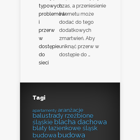
czas, a przeniesienie
internetu może
dodać do tego
dodatkowych
zmartwień. Aby
uniknąć przerw w
dostępie do …
Tagi
aranżacje
apartamenty
balustrady rzeźbione
blacha dachowa
śląskie
blaty łazienkowe śląsk
budowa
budowa