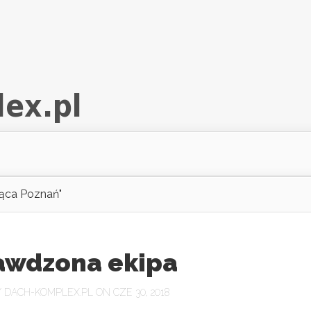
jąca Poznań"
awdzona ekipa
Y
DACH-KOMPLEX.PL
ON CZE 30, 2018