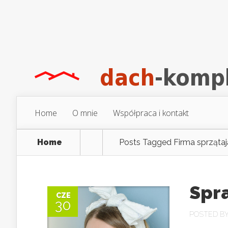
Home
O mnie
Współpraca i kontakt
Home
Posts Tagged
Firma sprząta
Spr
CZE
30
POSTED B