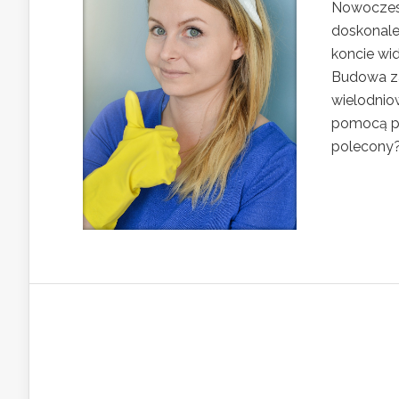
Nowoczesn
doskonale
koncie wi
Budowa za
wielodnio
pomocą pr
polecony?