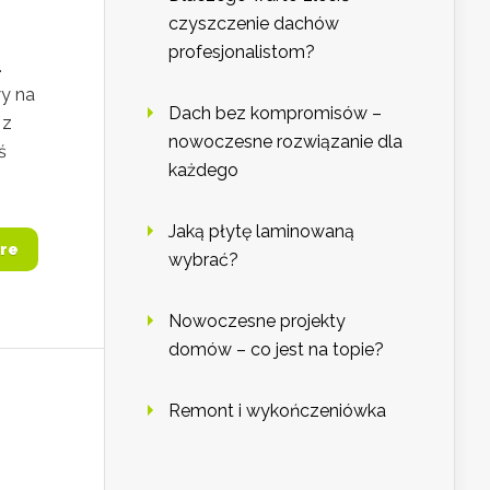
czyszczenie dachów
profesjonalistom?
.
wy na
Dach bez kompromisów –
 z
nowoczesne rozwiązanie dla
ś
każdego
Jaką płytę laminowaną
re
wybrać?
Nowoczesne projekty
domów – co jest na topie?
Remont i wykończeniówka