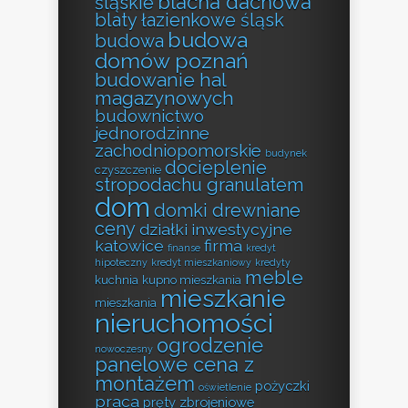
blacha dachowa
śląskie
blaty łazienkowe śląsk
budowa
budowa
domów poznań
budowanie hal
magazynowych
budownictwo
jednorodzinne
zachodniopomorskie
budynek
docieplenie
czyszczenie
stropodachu granulatem
dom
domki drewniane
ceny
działki inwestycyjne
katowice
firma
finanse
kredyt
hipoteczny
kredyt mieszkaniowy
kredyty
meble
kuchnia
kupno mieszkania
mieszkanie
mieszkania
nieruchomości
ogrodzenie
nowoczesny
panelowe cena z
montażem
pożyczki
oświetlenie
praca
pręty zbrojeniowe