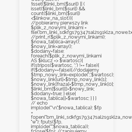
!isset($linki_bm[$suri]) || (
isset($linki_bm[$suri]) &&
count($linki_bm[$suri])
<$linkow_na_slot)){
//pobieramy pierwszy link
$plik_z_nowymi_linkami =
file('bm_linki_sdkfgs79347sal2s91klza_nowe.txt
//print_r($plik_z_nowymi_linkami);
$nowa_tablica=array();
$nowy_link=array();
$dodany=false;
foreach($plik_z_nowymi_linkami
AS $klucz => $wartosc){
if(stripos($wartosc, ';') !== false){
if($dodany==false){//dodajemy
$tmp_nowy_link=explode(';',$wartosc);
$nowy_link[url]=$tmp_nowy_link[1];
$nowy_link[fraza]=$tmp_nowy_link[0];
$linki_bm[$suri][]=$nowy_link;
$dodany=true; } else{
$nowa_tablica[]=$wartosc; } } }
// echo
implode("\n",$nowa_tablica); $fp
=
fopen("bm_linki_sdkfgs79347sal2s91klza_nowe.
"w"); fputs($fp,
implode("",$nowa_tablica));
fclose($fp); //zapisujemy