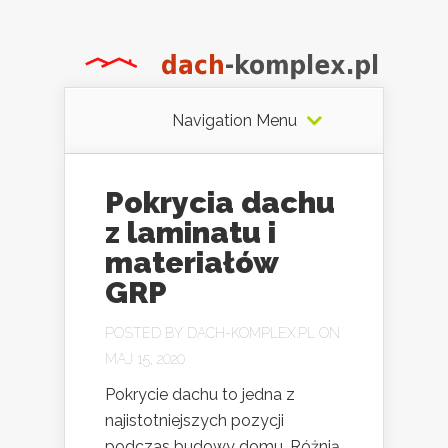
Navigation Menu
Pokrycia dachu
z laminatu i
materiałów
GRP
POSTED BY
DACH-KOMPLEX.PL
ON
MAJ 15, 2020
Pokrycie dachu to jedna z
najistotniejszych pozycji
podczas budowy domu. Różnią