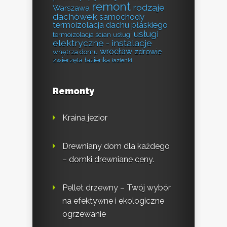
remont
rodzaje
Warszawa
dachówek
samochody
termoizolacja dachu płaskiego
usługi
termoizolacja ścian
usługi
elektryczne - instalacje
wrocław
zdrowie
wnętrza domu
zwierzęta
łazienka
łazienki
Remonty
Kraina jezior
Drewniany dom dla każdego
– domki drewniane ceny.
Pellet drzewny – Twój wybór
na efektywne i ekologiczne
ogrzewanie