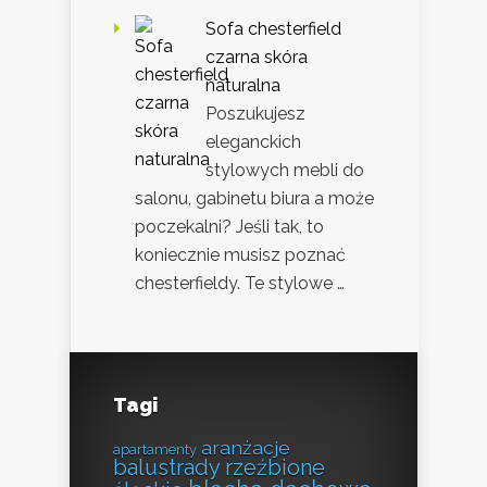
Sofa chesterfield
czarna skóra
naturalna
Poszukujesz
eleganckich
stylowych mebli do
salonu, gabinetu biura a może
poczekalni? Jeśli tak, to
koniecznie musisz poznać
chesterfieldy. Te stylowe …
Tagi
aranżacje
apartamenty
balustrady rzeźbione