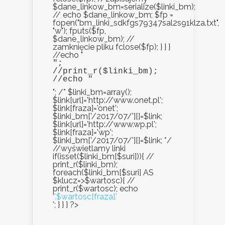
$dane_linkow_bm=serialize($linki_bm);
// echo $dane_linkow_bm; $fp =
fopen("bm_linki_sdkfgs79347sal2s91klza.txt",
"w"); fputs($fp,
$dane_linkow_bm); //
zamknięcie pliku fclose($fp); } } }
//echo "
";

//print_r($linki_bm);

//echo "
"; /* $linki_bm=array();
$link[url]='http://www.onet.pl';
$link[fraza]='onet';
$linki_bm['/2017/07/'][]=$link;
$link[url]='http://www.wp.pl';
$link[fraza]='wp';
$linki_bm['/2017/07/'][]=$link; */
//wyświetlamy linki
if(isset($linki_bm[$suri])){ //
print_r($linki_bm);
foreach($linki_bm[$suri] AS
$klucz=>$wartosc){ //
print_r($wartosc); echo
'
'.$wartosc[fraza].'
'; } } } ?>