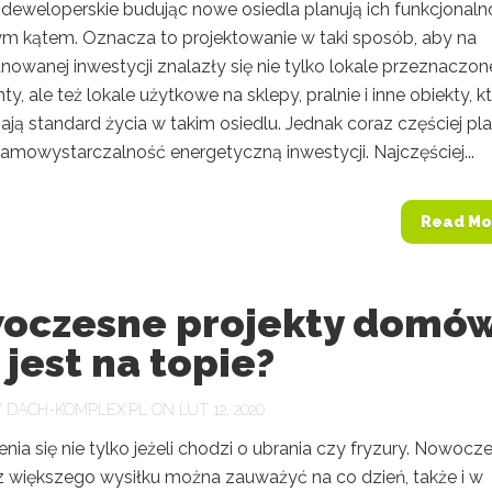
 deweloperskie budując nowe osiedla planują ich funkcjonal
m kątem. Oznacza to projektowanie w taki sposób, aby na
anowanej inwestycji znalazły się nie tylko lokale przeznaczon
y, ale też lokale użytkowe na sklepy, pralnie i inne obiekty, k
ą standard życia w takim osiedlu. Jednak coraz częściej pla
samowystarczalność energetyczną inwestycji. Najczęściej...
Read Mo
oczesne projekty domó
 jest na topie?
Y
DACH-KOMPLEX.PL
ON LUT 12, 2020
ia się nie tylko jeżeli chodzi o ubrania czy fryzury. Nowocz
z większego wysiłku można zauważyć na co dzień, także i w