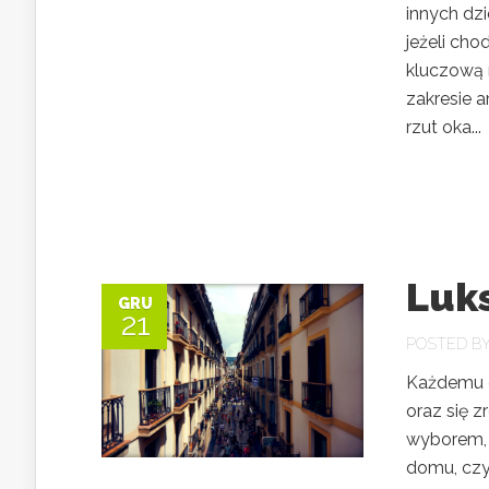
innych dzi
jeżeli cho
kluczową 
zakresie a
rzut oka...
Luk
GRU
21
POSTED B
Każdemu c
oraz się 
wyborem, 
domu, czy