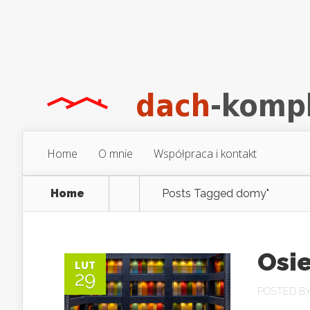
Home
O mnie
Współpraca i kontakt
Home
Posts Tagged
domy"
Osie
LUT
29
POSTED B