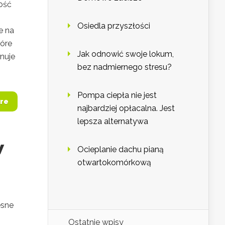
ność
Osiedla przyszłości
e na
tóre
Jak odnowić swoje lokum,
nuje
bez nadmiernego stresu?
Pompa ciepła nie jest
re
najbardziej opłacalna. Jest
lepsza alternatywa
w
Ocieplanie dachu pianą
otwartokomórkową
esne
Ostatnie wpisy