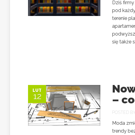
Dziś firmy
pod każdy
terenie pl
apartament
podwyższaj
się także 
Now
LUT
12
– co
POSTED B
Moda zmien
trendy be