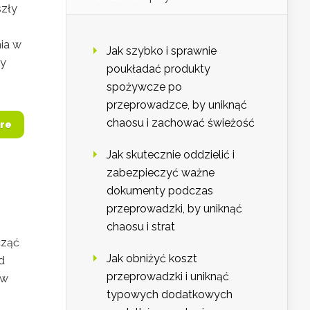
szły
ia w
Jak szybko i sprawnie
zy
poukładać produkty
spożywcze po
przeprowadzce, by uniknąć
chaosu i zachować świeżość
re
Jak skutecznie oddzielić i
zabezpieczyć ważne
dokumenty podczas
przeprowadzki, by uniknąć
chaosu i strat
cząć
Jak obniżyć koszt
d
przeprowadzki i uniknąć
 w
typowych dodatkowych