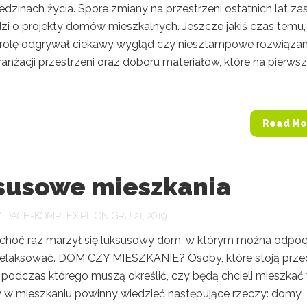
edzinach życia. Spore zmiany na przestrzeni ostatnich lat za
dzi o projekty domów mieszkalnych. Jeszcze jakiś czas temu,
rolę odgrywał ciekawy wygląd czy niesztampowe rozwiązan
ranżacji przestrzeni oraz doboru materiałów, które na pierws
Read Mo
susowe mieszkania
Y
DACH-KOMPLEX.PL
ON GRU 21, 2019
hoć raz marzył się luksusowy dom, w którym można odpo
zrelaksować. DOM CZY MIESZKANIE? Osoby, które stoją prze
podczas którego muszą określić, czy będą chcieli mieszkać
 w mieszkaniu powinny wiedzieć następujące rzeczy: domy