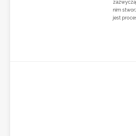
zazwyczaj
nim stworz
jest proce