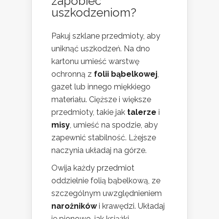
zapobiec
uszkodzeniom?
Pakuj szklane przedmioty, aby
uniknąć uszkodzeń. Na dno
kartonu umieść warstwę
ochronną z
folii bąbelkowej
,
gazet lub innego miękkiego
materiału. Cięższe i większe
przedmioty, takie jak
talerze
i
misy
, umieść na spodzie, aby
zapewnić stabilność. Lżejsze
naczynia układaj na górze.
Owija każdy przedmiot
oddzielnie folią bąbelkową, ze
szczególnym uwzględnieniem
narożników
i krawędzi. Układaj
je pionowo, jak książki,