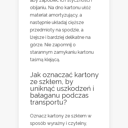
aby zapobiec ich styczności i
obijaniu. Na dno kartonu ułóż
materiał amortyzujący, a
następnie układaj cięższe
przedmioty na spodzie, a
lżejsze i bardziej delikatne na
górze. Nie zapomnij o
starannym zamykaniu kartonu
taśmą klejącą.
Jak oznaczać kartony
ze szkłem
, by
uniknąć uszkodzeń i
bałaganu podczas
transportu?
Oznacz kartony ze szkłem w
sposób wyraźny i czytelny,