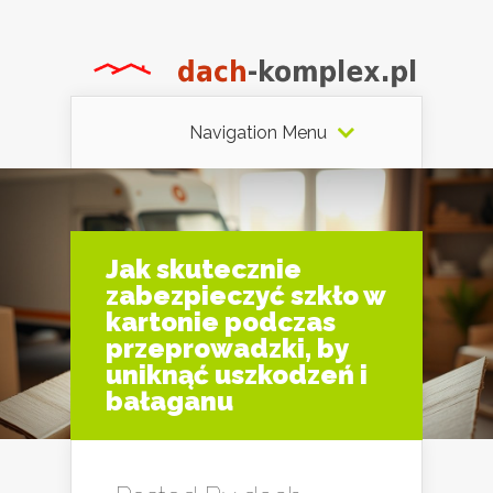
Navigation Menu
Jak skutecznie
zabezpieczyć szkło w
kartonie podczas
przeprowadzki, by
uniknąć uszkodzeń i
bałaganu