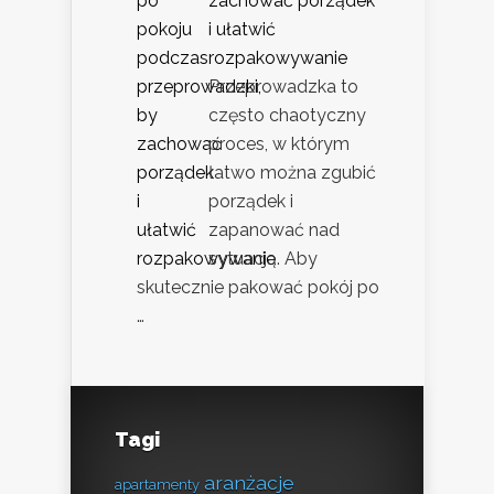
zachować porządek
i ułatwić
rozpakowywanie
Przeprowadzka to
często chaotyczny
proces, w którym
łatwo można zgubić
porządek i
zapanować nad
sytuacją. Aby
skutecznie pakować pokój po
…
Tagi
aranżacje
apartamenty