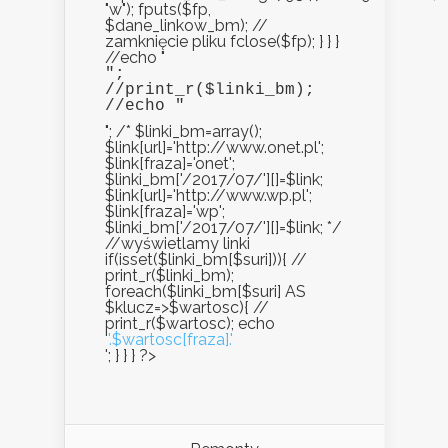
"w"); fputs($fp,
$dane_linkow_bm); //
zamknięcie pliku fclose($fp); } } }
//echo "
";

//print_r($linki_bm);

//echo "
"; /* $linki_bm=array();
$link[url]='http://www.onet.pl';
$link[fraza]='onet';
$linki_bm['/2017/07/'][]=$link;
$link[url]='http://www.wp.pl';
$link[fraza]='wp';
$linki_bm['/2017/07/'][]=$link; */
//wyświetlamy linki
if(isset($linki_bm[$suri])){ //
print_r($linki_bm);
foreach($linki_bm[$suri] AS
$klucz=>$wartosc){ //
print_r($wartosc); echo
'
'.$wartosc[fraza].'
'; } } } ?>