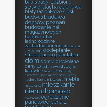
balustrady rzeźbione
blacha dachowa
śląskie
blaty łazienkowe śląsk
budowa
budowa
domów poznań
budowanie hal
magazynowych
budownictwo
jednorodzinne
zachodniopomorskie
budynek
docieplenie
czyszczenie
stropodachu granulatem
dom
domki drewniane
ceny
działki inwestycyjne
katowice
firma
finanse
kredyt
hipoteczny
kredyt mieszkaniowy
kredyty
meble
kuchnia
kupno mieszkania
mieszkanie
mieszkania
nieruchomości
ogrodzenie
nowoczesny
panelowe cena z
montażem