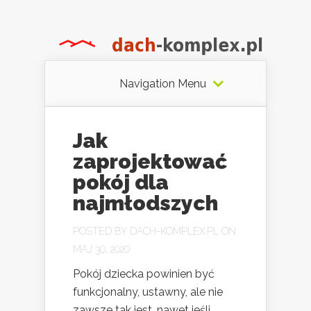
Navigation Menu
Jak
zaprojektować
pokój dla
najmłodszych
POSTED BY
DACH-KOMPLEX.PL
ON
MAJ 30, 2020
Pokój dziecka powinien być
funkcjonalny, ustawny, ale nie
zawsze tak jest, nawet jeśli