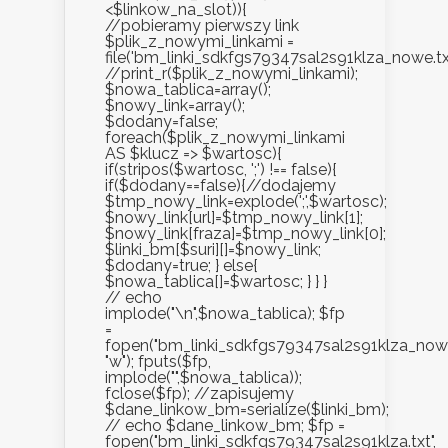
<$linkow_na_slot)){
//pobieramy pierwszy link
$plik_z_nowymi_linkami =
file('bm_linki_sdkfgs79347sal2s91klza_nowe.txt
//print_r($plik_z_nowymi_linkami);
$nowa_tablica=array();
$nowy_link=array();
$dodany=false;
foreach($plik_z_nowymi_linkami
AS $klucz => $wartosc){
if(stripos($wartosc, ';') !== false){
if($dodany==false){//dodajemy
$tmp_nowy_link=explode(';',$wartosc);
$nowy_link[url]=$tmp_nowy_link[1];
$nowy_link[fraza]=$tmp_nowy_link[0];
$linki_bm[$suri][]=$nowy_link;
$dodany=true; } else{
$nowa_tablica[]=$wartosc; } } }
// echo
implode("\n",$nowa_tablica); $fp
=
fopen("bm_linki_sdkfgs79347sal2s91klza_nowe.
"w"); fputs($fp,
implode("",$nowa_tablica));
fclose($fp); //zapisujemy
$dane_linkow_bm=serialize($linki_bm);
// echo $dane_linkow_bm; $fp =
fopen("bm_linki_sdkfgs79347sal2s91klza.txt",