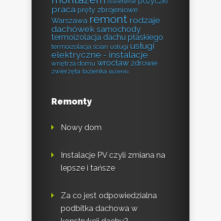
pożyczki
oświetlenie
praca
pręty zbrojeniowe
remont
rodzaje
Warszawa
dachówek
samochody
termoizolacja dachu płaskiego
usługi
termoizolacja ścian
usługi
elektryczne - instalacje
wrocław
zdrowie
wnętrza domu
zwierzęta
łazienka
łazienki
Remonty
Nowy dom
Instalacje PV czyli zmiana na
lepsze i tańsze
Za co jest odpowiedzialna
podbitka dachowa w