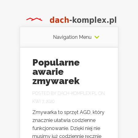
Navigation Menu
Popularne
awarie
zmywarek
POSTED BY
DACH-KOMPLEX.PL
ON
KWI 7, 2020
Zmywarka to sprzęt AGD, który
znacznie ułatwia codzienne
funkcjonowanie. Dzięki niej nie
musimy już codziennie ręcznie