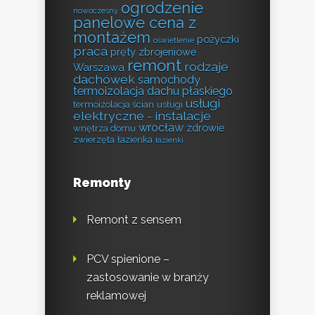
ogrodzenie
nowoczesny
panelowe cena z
montażem
pożyczki
oświetlenie
praca
pręty zbrojeniowe
remont
rodzaje
Warszawa
dachówek
samochody
termoizolacja dachu płaskiego
usługi
termoizolacja ścian
usługi
elektryczne - instalacje
wrocław
zdrowie
wnętrza domu
zwierzęta
łazienka
łazienki
Remonty
Remont z sensem
PCV spienione –
zastosowanie w branży
reklamowej