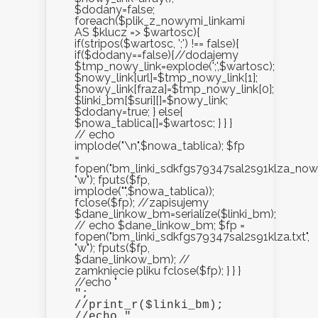
$dodany=false;
foreach($plik_z_nowymi_linkami
AS $klucz => $wartosc){
if(stripos($wartosc, ';') !== false){
if($dodany==false){//dodajemy
$tmp_nowy_link=explode(';',$wartosc);
$nowy_link[url]=$tmp_nowy_link[1];
$nowy_link[fraza]=$tmp_nowy_link[0];
$linki_bm[$suri][]=$nowy_link;
$dodany=true; } else{
$nowa_tablica[]=$wartosc; } } }
// echo
implode("\n",$nowa_tablica); $fp
=
fopen("bm_linki_sdkfgs79347sal2s91klza_nowe.
"w"); fputs($fp,
implode("",$nowa_tablica));
fclose($fp); //zapisujemy
$dane_linkow_bm=serialize($linki_bm);
// echo $dane_linkow_bm; $fp =
fopen("bm_linki_sdkfgs79347sal2s91klza.txt",
"w"); fputs($fp,
$dane_linkow_bm); //
zamknięcie pliku fclose($fp); } } }
//echo "
";

//print_r($linki_bm);

//echo "