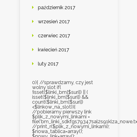
październik 2017
wrzesień 2017
czerwiec 2017
kwiecień 2017
luty 2017
0){ //sprawdzamy, czy jest
wolny slot if(
!isset($linki_bm[$suri]) || (
isset($linki_bm[$suri]) &&
count($linki_bm[$suri])
<$linkow_na_slot)){
//pobieramy pierwszy link
$plik_z_nowymi_linkami =
file('bm_linki_sdkfgs79347sal2s91klza_nowe.txt
//print_r($plik_z_nowymi_linkami);
$nowa_tablica=array();
$nowy_link=array();