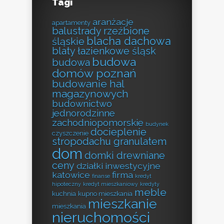
Tagi
aranżacje
apartamenty
balustrady rzeźbione
blacha dachowa
śląskie
blaty łazienkowe śląsk
budowa
budowa
domów poznań
budowanie hal
magazynowych
budownictwo
jednorodzinne
zachodniopomorskie
budynek
docieplenie
czyszczenie
stropodachu granulatem
dom
domki drewniane
ceny
działki inwestycyjne
katowice
firma
finanse
kredyt
hipoteczny
kredyt mieszkaniowy
kredyty
meble
kuchnia
kupno mieszkania
mieszkanie
mieszkania
nieruchomości