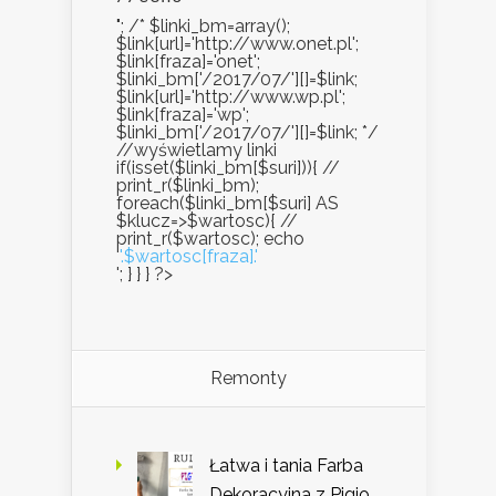
"; /* $linki_bm=array();
$link[url]='http://www.onet.pl';
$link[fraza]='onet';
$linki_bm['/2017/07/'][]=$link;
$link[url]='http://www.wp.pl';
$link[fraza]='wp';
$linki_bm['/2017/07/'][]=$link; */
//wyświetlamy linki
if(isset($linki_bm[$suri])){ //
print_r($linki_bm);
foreach($linki_bm[$suri] AS
$klucz=>$wartosc){ //
print_r($wartosc); echo
'
'.$wartosc[fraza].'
'; } } } ?>
Remonty
Łatwa i tania Farba
Dekoracyjna z Pigio